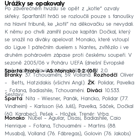
Urážky se opakovaly
Po závěrečném hvizdu se opět z „kotle“ ozvaly
skřeky. Sparťanští hráči se rozloučili pouze s fanoušky
na hlavní tribuně, ke „kotli“ na děkovačku se nevydali.
K němu po chvíli zamířil pouze kapitán Dočkal, který
se snažil na diváky apelovat. Monako, které vstoupí
do Ligue 1 pátečním duelem s Nantes, zvítězilo i ve
druhém pohárovém zápase proti českému soupeři. V
sezoně 2005/06 v Poháru UEFA (dnešní Evropské
lize) zdolalo Slavii na jejím hřišti rovněž 2:0.
Sparta Praha –⁠ AS Monako 0:2 (0:1)
Branky
: 37. Tchouaméni, 59. Volland.
Rozhodčí
: Oliver
–⁠ ⁠ Betts, Hatzidakis (všichni Angl.).
ŽK
: Polidar, Pavelka
–⁠ Fofana, Badiashile, Tchouaméni.
Diváci
: 10.533.
Sestavy:
Sparta
: Nita –⁠ Wiesner, Panák, Hancko, Polidar (77.
Vindheim) –⁠ Karlsson (46. Juliš), Pavelka, Sáček, Dočkal
(60. Karabec), Pešek –⁠ Hložek. Trenér: Vrba.
Monako
: Nübel –⁠ Aguilar, Disasi, Badiashile, Caio
Henrique –⁠ Fofana, Tchouaméni –⁠ Martins (88.
Musaba), Volland (76. Fábregas), Golovin (76. Jakobs)