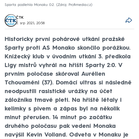
Sparta podlehla Monaku 0:2.
Zdroj: Profimedia.cz
ČTK
3. srp 2021, 20:58
Historicky první pohárové utkání pražské
Sparty proti AS Monako skončilo porážkou.
Knížecký klub v úvodním utkání 3. předkola
Ligy mistrů vyhrál na hřišti Sparty 2:0. V
prvním poločase skóroval Aurélien
Tchouaméni (37). Domácí ultras si následně
neodpustili rasistické urážky na účet
záložníka tmavé pleti. Na hřiště létaly i
kelímky s pivem a zápas byl na několik
minut přerušen. 14 minut po začátku
druhého poločasu pak vedení Monaka
navýšil Kevin Volland. Odveta v Monaku je