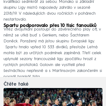
kvalifikaci sedmkrát za sebou. Monako si základní
skupinu Ligy mistrů naposledy zahrálo v sezoně
2018/19. V následujících dvou ročnících v pohárech
nestartovalo.
Spartu podporovalo přes 10 tisíc fanoušků
Vítěz dvojutkání postoupí do závěrečného play off, v
němž se utká buď s Genkem, nebo Šachtarem
Doněck. Poražený má jistou skupinu Evropské ligy.
Spartu hnalo vpřed 10 533 diváků, přestože Letná
mohla být za určitých podmínek zaplněná. Třetí celek
uplynulé sezony francouzské ligy zpočátku hrozil z
rychlých protiútoků. Golovin ale vystřelil před
šestnáctkou nepřesně a s Martinsovým zakončením si
poradil brankář Nita.
Čtěte také