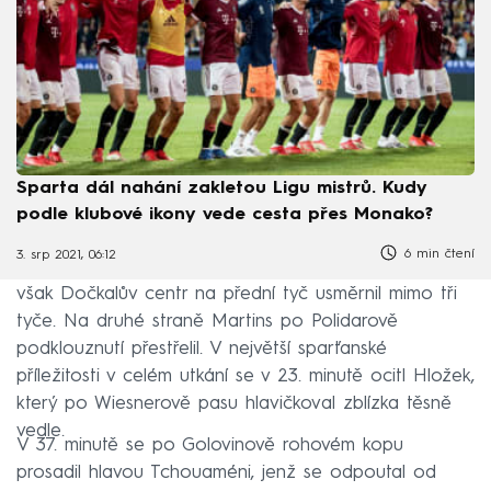
Sparta dál nahání zakletou Ligu mistrů. Kudy
podle klubové ikony vede cesta přes Monako?
6 min čtení
3. srp 2021, 06:12
Domácí poprvé zahrozili po 20 minutách hry, Panák
však Dočkalův centr na přední tyč usměrnil mimo tři
tyče. Na druhé straně Martins po Polidarově
podklouznutí přestřelil. V největší sparťanské
příležitosti v celém utkání se v 23. minutě ocitl Hložek,
který po Wiesnerově pasu hlavičkoval zblízka těsně
vedle.
V 37. minutě se po Golovinově rohovém kopu
prosadil hlavou Tchouaméni, jenž se odpoutal od