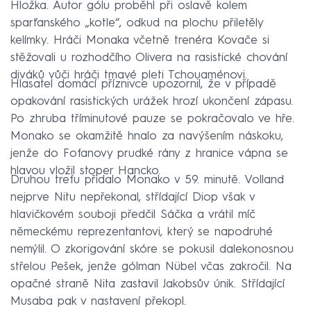
Hložka. Autor gólu proběhl při oslavě kolem
sparťanského „kotle“, odkud na plochu přiletěly
kelímky. Hráči Monaka včetně trenéra Kovače si
stěžovali u rozhodčího Olivera na rasistické chování
diváků vůči hráči tmavé pleti Tchouaménovi.
Hlasatel domácí příznivce upozornil, že v případě
opakování rasistických urážek hrozí ukončení zápasu.
Po zhruba tříminutové pauze se pokračovalo ve hře.
Monako se okamžitě hnalo za navýšením náskoku,
jenže do Fofanovy prudké rány z hranice vápna se
hlavou vložil stoper Hancko.
Druhou trefu přidalo Monako v 59. minutě. Volland
nejprve Nitu nepřekonal, střídající Diop však v
hlavičkovém souboji předčil Sáčka a vrátil míč
německému reprezentantovi, který se napodruhé
nemýlil. O zkorigování skóre se pokusil dalekonosnou
střelou Pešek, jenže gólman Nübel včas zakročil. Na
opačné straně Nita zastavil Jakobsův únik. Střídající
Musaba pak v nastavení překopl.