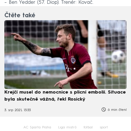
–⁠ Ben Yedder (57. Diop). Trenér: Kovač.
Čtěte také
Krejčí musel do nemocnice s plicní embolií. Situace
byla skutečně vážná, řekl Rosický
6 min čtení
3. srp 2021, 13:33
AC Sparta Praha
Liga mistrů
fotbal
sport