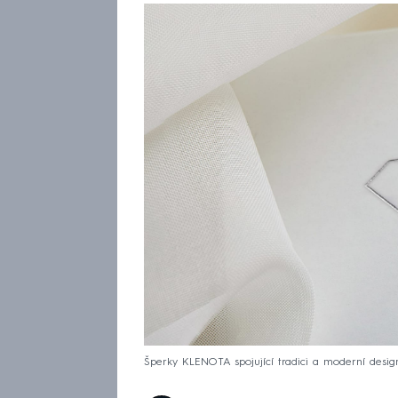
Šperky KLENOTA spojující tradici a moderní desig