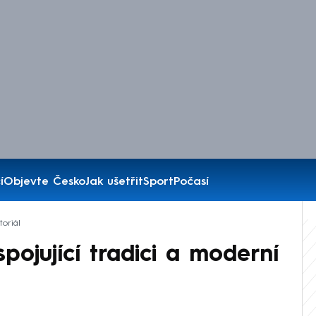
í
Objevte Česko
Jak ušetřit
Sport
Počasí
oriál
ojující tradici a moderní