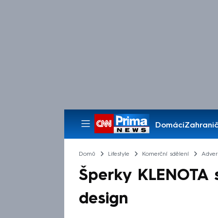
Domácí
Zahranič
Pořady
Domů
Lifestyle
Komerční sdělení
Advert
Šperky KLENOTA sp
design