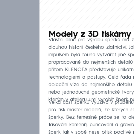
Modely z 3D tiskárny i
Vlastní dílnu pro výrobu šperků má
dlouhou historii českého zlatnictví. J
impulsem byla touha vytvářet jiné špe
propracované do nejmenších detailů 
přitom KLENOTA představuje unikátní
technologiemi a postupy. Celá řada
doladění vize do nejmenšího detailu. 
nebo jednoduché geometrické tvary. 
kterým v ateliéru umí vyrobit šperk n
Velká část šperků využívá v průběhu
pro tisk master modelů, ze kterých s
šperky. Bez řemeslné práce se to ale
fasování kamenů, puncování a gravír
šperk tak v sobě nese otisk poctivé r