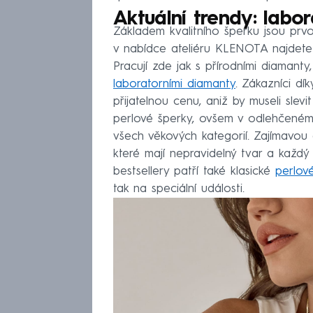
Aktuální trendy: labo
Základem kvalitního šperku jsou prvo
v nabídce ateliéru KLENOTA najdete 
Pracují zde jak s přírodními diamanty,
laboratorními diamanty
. Zákazníci dí
přijatelnou cenu, aniž by museli slev
perlové šperky, ovšem v odlehčeném 
všech věkových kategorií. Zajímavou 
které mají nepravidelný tvar a každý
bestsellery patří také klasické
perlov
tak na speciální události.