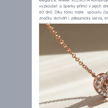
elegance. Ateliér KLENOTA kombinuje
vyzkoušet si šperky přímo v jejich a
60 dnů. Díky tomu máte spoustu času 
značky dotváří i zákaznický servis, k
šperků.