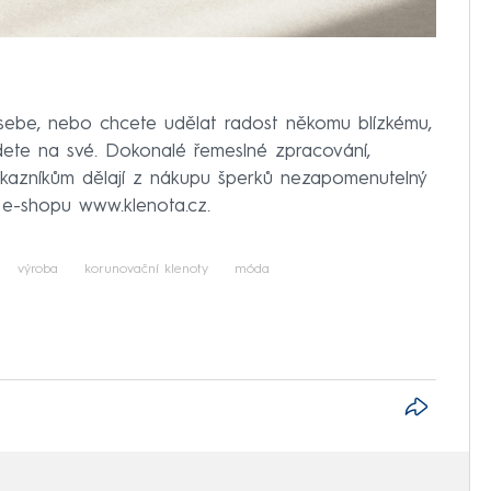
sebe, nebo chcete udělat radost někomu blízkému,
dete na své. Dokonalé řemeslné zpracování,
zákazníkům dělají z nákupu šperků nezapomenutelný
h e-shopu www.klenota.cz.
výroba
korunovační klenoty
móda