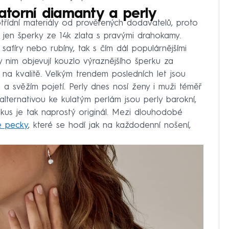
ratorní diamanty a perly
třídní materiály od prověřených dodavatelů, proto
jen šperky ze 14k zlata s pravými drahokamy.
 safíry nebo rubíny, tak s čím dál populárnějšími
ky nim objevují kouzlo výraznějšího šperku za
it na kvalitě. Velkým trendem posledních let jsou
a svěžím pojetí. Perly dnes nosí ženy i muži téměř
alternativou ke kulatým perlám jsou perly barokní,
 kus je tak naprostý originál. Mezi dlouhodobé
é pecky
, které se hodí jak na každodenní nošení,