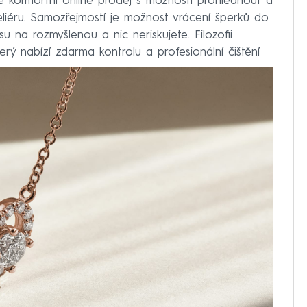
 komfortní online prodej s možností prohlédnout a
teliéru. Samozřejmostí je možnost vrácení šperků do
na rozmyšlenou a nic neriskujete. Filozofii
terý nabízí zdarma kontrolu a profesionální čištění