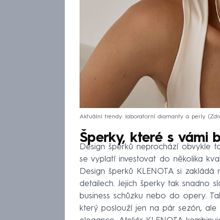
Aktuální trendy: laboratorní diamanty a perly
Zdr
Šperky, které s vámi 
Design šperků neprochází obvykle ta
se vyplatí investovat do několika kval
Design šperků KLENOTA si zakládá n
detailech. Jejich šperky tak snadno sl
business schůzku nebo do opery. Ta
který poslouží jen na pár sezón, ale