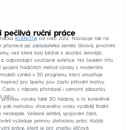
 pečlivá ruční práce
 značka
KLENOTA
od roku 2012. Navazuje tak na
ak přiznává její zakladatelka Jarmila Slívová, prvotním
rky, než které byly běžně k dostání. Jemnější,
a odpovídající současné estetice. Na českém trhu
 spojení tradičních metod výroby s moderními
 modelů vzniká v 3D programu, který umožňuje
Inspirací pro šperky jsou často přírodní motivy
Často s nápady přicházejí i samotní zákazníci,
a míru.
 procesu výroby také 3D tiskárny, a to konkrétně
e pak metodou ztraceného vosku vyrábějí finální
 neobejde. Veškeré leštění, spojování částí,
ování vyžaduje jemnou zlatnickou práci. Každý
uční práce, která je pro značku klíčová.