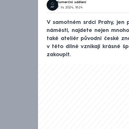
Komerční sdělení
7. lis 2024, 18:24
V samotném srdci Prahy, jen 
náměstí, najdete nejen mnoho 
také ateliér původní české zn
v této dílně vznikají krásné š
zakoupit.