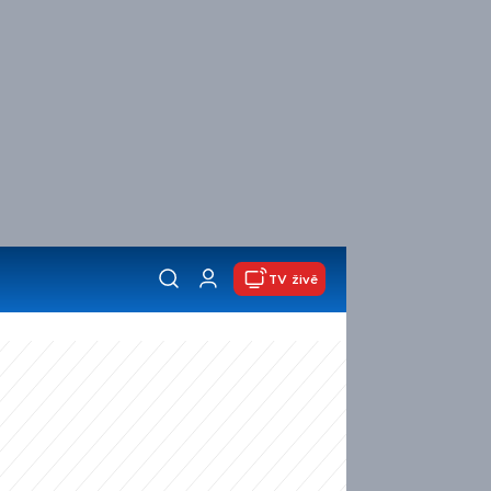
TV živě