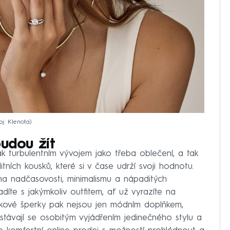
oj: Klenota
budou žít
k turbulentním vývojem jako třeba oblečení, a tak
itních kousků, které si v čase udrží svoji hodnotu.
a nadčasovosti, minimalismu a nápaditých
adíte s jakýmkoliv outfitem, ať už vyrazíte na
kové šperky pak nejsou jen módním doplňkem,
 stávají se osobitým vyjádřením jedinečného stylu a