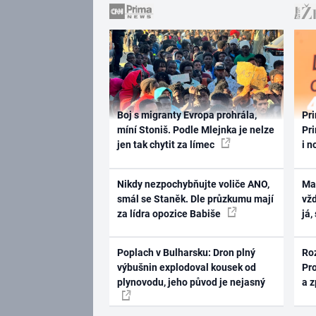
Boj s migranty Evropa prohrála,
Pri
míní Stoniš. Podle Mlejnka je nelze
Pri
jen tak chytit za límec
i n
Nikdy nezpochybňujte voliče ANO,
Ma
smál se Staněk. Dle průzkumu mají
vž
za lídra opozice Babiše
já,
Poplach v Bulharsku: Dron plný
Ro
výbušnin explodoval kousek od
Pr
plynovodu, jeho původ je nejasný
a 