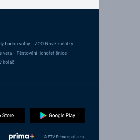
dy budou volby
ZOO Nové začátky
e vera
Pěstování lichořeřišnice
ý koláč
 Store
Google Play
© FTV Prima spol. s r.o.