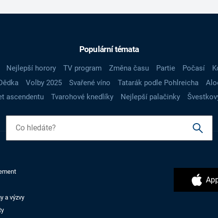
Populární témata
Nejlepší horory
TV program
Změna času
Partie
Počasí
K
Dědka
Volby 2025
Svařené víno
Tatarák podle Pohlreicha
Alo
t ascendentu
Tvarohové knedlíky
Nejlepší palačinky
Švestkov
ement
App
y a výzvy
ty