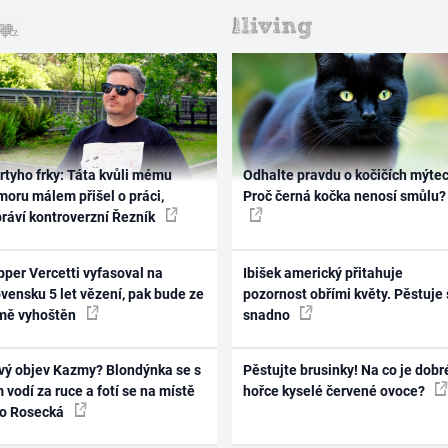
rtyho frky: Táta kvůli mému
Odhalte pravdu o kočičích mýtec
oru málem přišel o práci,
Proč černá kočka nenosí smůlu?
práví kontroverzní Řezník
per Vercetti vyfasoval na
Ibišek americký přitahuje
vensku 5 let vězení, pak bude ze
pozornost obřími květy. Pěstuje 
mě vyhoštěn
snadno
vý objev Kazmy? Blondýnka se s
Pěstujte brusinky! Na co je dobr
 vodí za ruce a fotí se na místě
hořce kyselé červené ovoce?
ko Rosecká