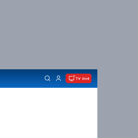
TV živě