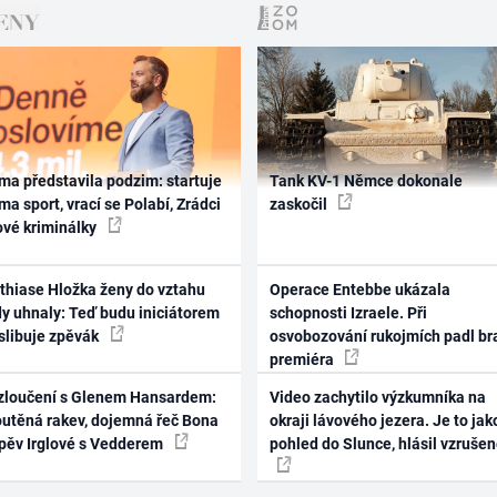
ma představila podzim: startuje
Tank KV-1 Němce dokonale
ma sport, vrací se Polabí, Zrádci
zaskočil
ové kriminálky
thiase Hložka ženy do vztahu
Operace Entebbe ukázala
dy uhnaly: Teď budu iniciátorem
schopnosti Izraele. Při
 slibuje zpěvák
osvobozování rukojmích padl br
premiéra
zloučení s Glenem Hansardem:
Video zachytilo výzkumníka na
outěná rakev, dojemná řeč Bona
okraji lávového jezera. Je to jak
zpěv Irglové s Vedderem
pohled do Slunce, hlásil vzruše