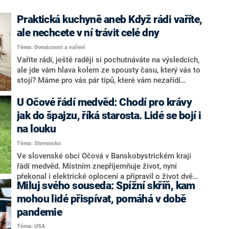
Praktická kuchyně aneb Když rádi vaříte,
ale nechcete v ní trávit celé dny
Téma: Domácnost a vaření
Vaříte rádi, ještě raději si pochutnáváte na výsledcích,
ale jde vám hlava kolem ze spousty času, který vás to
stojí? Máme pro vás pár tipů, které vám nezařídí
zázrak v podobě samovařící kuchyně, ale cenné
minuty vám dokáží ušetřit určitě. Stačí totiž vědět, jak
U Očové řádí medvěd: Chodí pro krávy
si co v kuchyni uspořádat. A když je všechno potřebné
jak do špajzu, říká starosta. Lidé se bojí i
pěkně po ruce, příprava obědů i večeří odsýpá jedna
na louku
radost!
Téma: Slovensko
Ve slovenské obci Očová v Banskobystrickém kraji
řádí medvěd. Místním znepříjemňuje život, nyní
překonal i elektrické oplocení a připravil o život dvě
Miluj svého souseda: Spížní skříň, kam
telata, informoval web Topky. Někteří obyvatelé z obav
raději zůstávají doma.
mohou lidé přispívat, pomáhá v době
pandemie
Téma: USA