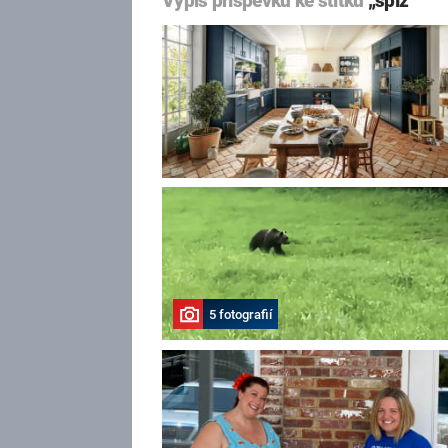
Výpis příspěvků ke štítku
„spíž“
5 fotografií