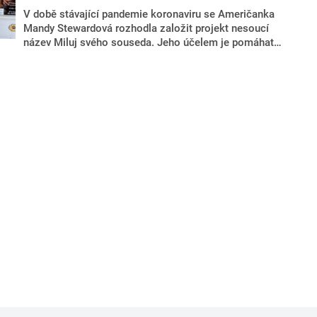
V době stávající pandemie koronaviru se Američanka
Mandy Stewardová rozhodla založit projekt nesoucí
název Miluj svého souseda. Jeho účelem je pomáhat
komunitě ve městě Lula v americké Georgii.