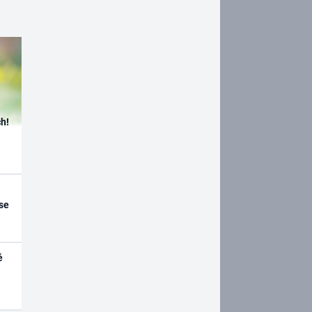
h!
se
é