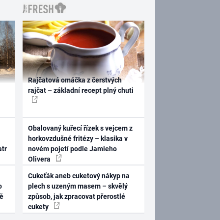
Rajčatová omáčka z čerstvých
rajčat – základní recept plný chuti
Obalovaný kuřecí řízek s vejcem z
horkovzdušné fritézy – klasika v
atr
novém pojetí podle Jamieho
Olivera
Cukeťák aneb cuketový nákyp na
o
plech s uzeným masem – skvělý
ně
způsob, jak zpracovat přerostlé
cukety