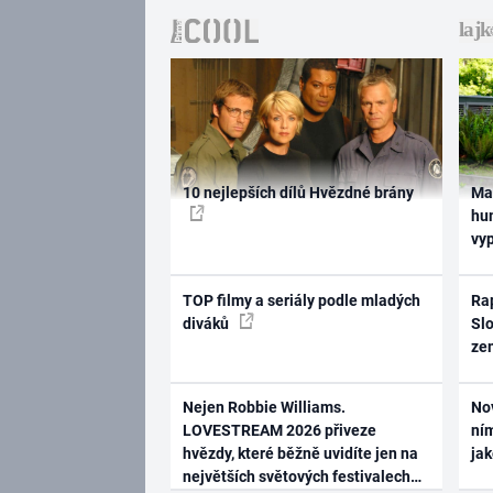
10 nejlepších dílů Hvězdné brány
Ma
hum
vy
TOP filmy a seriály podle mladých
Rap
diváků
Slo
ze
Nejen Robbie Williams.
No
LOVESTREAM 2026 přiveze
ním
hvězdy, které běžně uvidíte jen na
ja
největších světových festivalech