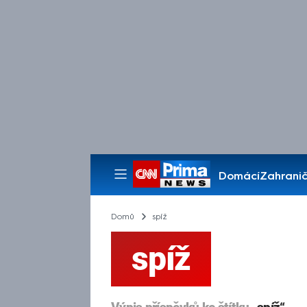
Domácí
Zahranič
Pořady
Domů
spíž
spíž