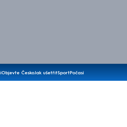
í
Objevte Česko
Jak ušetřit
Sport
Počasí