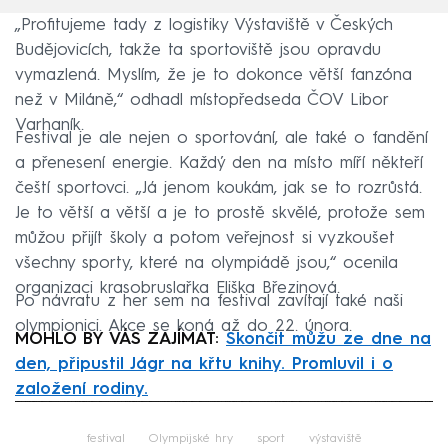
„Profitujeme tady z logistiky Výstaviště v Českých
Budějovicích, takže ta sportoviště jsou opravdu
vymazlená. Myslím, že je to dokonce větší fanzóna
než v Miláně,“ odhadl místopředseda ČOV Libor
Varhaník.
Festival je ale nejen o sportování, ale také o fandění
a přenesení energie. Každý den na místo míří někteří
čeští sportovci. „Já jenom koukám, jak se to rozrůstá.
Je to větší a větší a je to prostě skvělé, protože sem
můžou přijít školy a potom veřejnost si vyzkoušet
všechny sporty, které na olympiádě jsou,“ ocenila
organizaci krasobruslařka Eliška Březinová.
Po návratu z her sem na festival zavítají také naši
olympionici. Akce se koná až do 22. února.
MOHLO BY VÁS ZAJÍMAT:
Skončit můžu ze dne na
den, připustil Jágr na křtu knihy. Promluvil i o
založení rodiny.
Failed to fetch
festival
Olympijské hry
sport
výstaviště