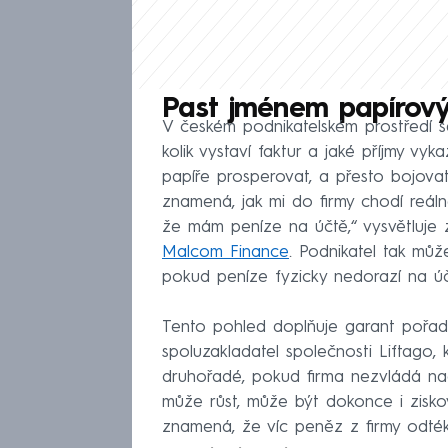
Past jménem papírový
V českém podnikatelském prostředí s
kolik vystaví faktur a jaké příjmy vy
papíře prosperovat, a přesto bojovat
znamená, jak mi do firmy chodí reáln
že mám peníze na účtě,“ vysvětluje 
Malcom Finance
. Podnikatel tak můž
pokud peníze fyzicky nedorazí na úč
Tento pohled doplňuje garant pořad
spoluzakladatel společnosti Liftago, 
druhořadé, pokud firma nezvládá nač
může růst, může být dokonce i zisko
znamená, že víc peněz z firmy odtéká