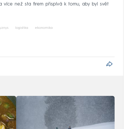
ina více než sta firem přispívá k tomu, aby byl svět
yznys
logistika
ekonomika