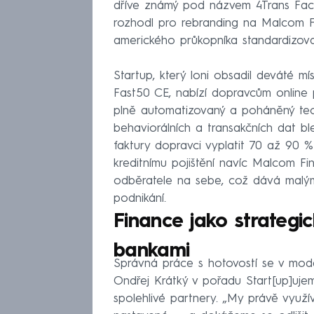
dříve známý pod názvem 4Trans Facto
rozhodl pro rebranding na Malcom 
amerického průkopníka standardizo
Startup, který loni obsadil deváté mí
Fast50 CE, nabízí dopravcům online p
plně automatizovaný a poháněný te
behaviorálních a transakčních dat b
faktury dopravci vyplatit 70 až 90 %
kreditnímu pojištění navíc Malcom Fin
odběratele na sebe, což dává malým 
podnikání.
Finance jako strategi
bankami
Správná práce s hotovostí se v mod
Ondřej Krátký v pořadu Start[up]uje
spolehlivé partnery. „My právě využí