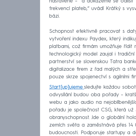
nastavené – a dokážeme se odlišit t
frekvencí plateb,“ uvádí Krátký s vys
bázi.
Schopnost efektivně pracovat s dat
vytvoření indexu Paydex, který indik
platbami, což firmám umožňuje řídit ri
technologický model zaujal i tradiční
partnerství se slovenskou Tatra bank
digitalizace firem z řad malých a st
pouze skrze spojenectví s agilními f
Start[up]ujeme
sledujte každou sob
odvysílání budou oba pořady – kratš
webu a jako audio na nejoblíbenějš
pořadu je společnost CSG, která už 3
obranyschopnost. Jde o globální hold
zemích světa a zaměstnává přes 14 00
budoucnosti. Podporuje startupy a d