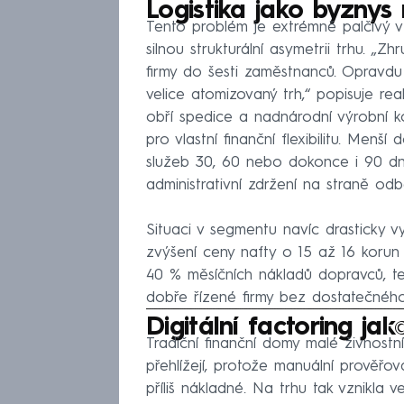
Logistika jako byznys
Tento problém je extrémně palčivý v 
silnou strukturální asymetrii trhu. „
firmy do šesti zaměstnanců. Opravdu 
velice atomizovaný trh,“ popisuje rea
obří spedice a nadnárodní výrobní ko
pro vlastní finanční flexibilitu. Menš
služeb 30, 60 nebo dokonce i 90 dní
administrativní zdržení na straně odb
Situaci v segmentu navíc drasticky vy
zvýšení ceny nafty o 15 až 16 korun 
40 % měsíčních nákladů dopravců, te
dobře řízené firmy bez dostatečného 
Fa
Digitální factoring j
Tradiční finanční domy malé živnostn
přehlížejí, protože manuální prověřo
příliš nákladné. Na trhu tak vznikla v