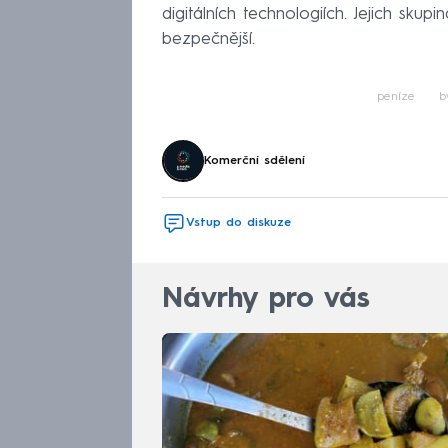
digitálních technologiích. Jejich skup
bezpečnější.
peníze
b
Komerční sdělení
Vstup do diskuze
Návrhy pro vás