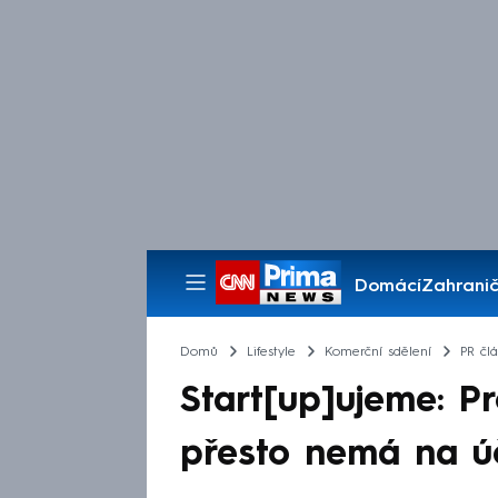
Domácí
Zahranič
Pořady
Domů
Lifestyle
Komerční sdělení
PR čl
Start[up]ujeme: P
přesto nemá na ú