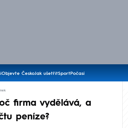
í
Objevte Česko
Jak ušetřit
Sport
Počasí
ánek
roč firma vydělává, a
čtu peníze?