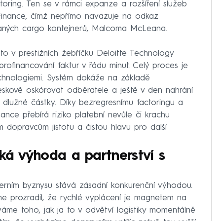
ring. Ten se v rámci expanze a rozšíření služeb
Finance, čímž nepřímo navazuje na odkaz
vaných cargo kontejnerů, Malcoma McLeana.
sto v prestižních žebříčku Deloitte Technology
rofinancování faktur v řádu minut. Celý proces je
chnologiemi. Systém dokáže na základě
leskově oskórovat odběratele a ještě v den nahrání
 dlužné částky. Díky bezregresnímu factoringu a
ance přebírá riziko platební nevůle či krachu
dopravcům jistotu a čistou hlavu pro další
cká výhoda a partnerství s
erním byznysu stává zásadní konkurenční výhodou.
me prozradil, že rychlé vyplácení je magnetem na
váme toho, jak ja to v odvětví logistiky momentálně