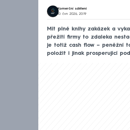
Komerční sdělení
10. čvn 2026, 20:19
Mít plné knihy zakázek a vykaz
přežití firmy to zdaleka nesta
je totiž cash flow – peněžní 
položit i jinak prosperující pod