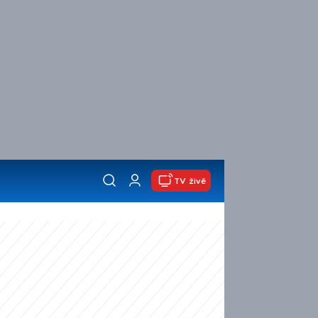
TV živě