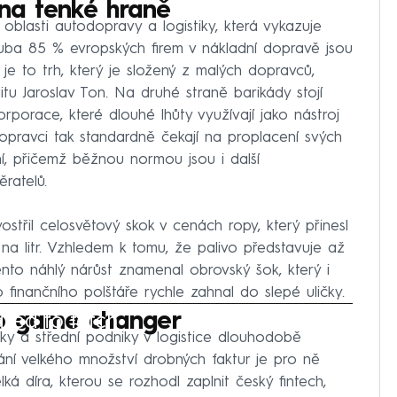
 na tenké hraně
oblasti autodopravy a logistiky, která vykazuje
Zhruba 85 % evropských firem v nákladní dopravě jsou
je to trh, který je složený z malých dopravců,
litu Jaroslav Ton. Na druhé straně barikády stojí
rporace, které dlouhé lhůty využívají jako nástroj
í dopravci tak standardně čekají na proplacení svých
, přičemž běžnou normou jsou i další
ěratelů.
ostřil celosvětový skok v cenách ropy, který přinesl
na litr. Vzhledem k tomu, že palivo představuje až
nto náhlý nárůst znamenal obrovský šok, který i
finančního polštáře rychle zahnal do slepé uličky.
iled to fetch
ako game changer
íky a střední podniky v logistice dlouhodobě
vání velkého množství drobných faktur je pro ně
elká díra, kterou se rozhodl zaplnit český fintech,