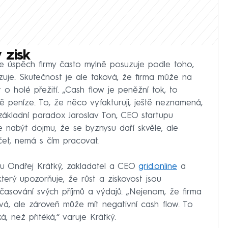
 zisk
e úspěch firmy často mylně posuzuje podle toho,
kazuje. Skutečnost je ale taková, že firma může na
 o holé přežití. „Cash flow je peněžní tok, to
ě peníze. To, že něco vyfakturuji, ještě neznamená,
základní paradox Jaroslav Ton, CEO startupu
e nabýt dojmu, že se byznysu daří skvěle, ale
et, nemá s čím pracovat.
u Ondřej Krátký, zakladatel a CEO
grid.online
a
který upozorňuje, že růst a ziskovost jsou
asování svých příjmů a výdajů. „Nejenom, že firma
vá, ale zároveň může mít negativní cash flow. To
, než přitéká,“ varuje Krátký.