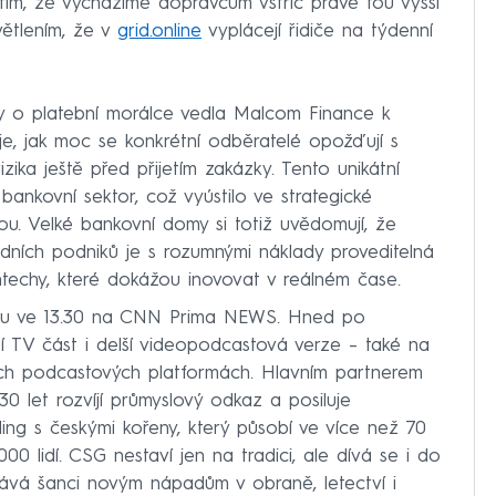
ím, že vycházíme dopravcům vstříc právě tou vyšší
větlením, že v
grid.online
vyplácejí řidiče na týdenní
y o platební morálce vedla Malcom Finance k
uje, jak moc se konkrétní odběratelé opožďují s
zika ještě před přijetím zakázky. Tento unikátní
 bankovní sektor, což vyústilo ve strategické
ou. Velké bankovní domy si totiž uvědomují, že
ředních podniků je s rozumnými náklady proveditelná
intechy, které dokážou inovovat v reálném čase.
otu ve 13.30 na CNN Prima NEWS. Hned po
í TV část i delší videopodcastová verze – také na
ích podcastových platformách. Hlavním partnerem
0 let rozvíjí průmyslový odkaz a posiluje
ing s českými kořeny, který působí ve více než 70
0 lidí. CSG nestaví jen na tradici, ale dívá se i do
ává šanci novým nápadům v obraně, letectví i