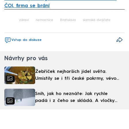
ČOI, firma se brání
Failed to fetch
zdraví
nemocnice
Bratislava
siamská dvojčata
Vstup do diskuze
Návrhy pro vás
Žebříček nejhorších jídel světa.
Umístily se i tři české pokrmy, vévodí
skandinávská kuchyně
Sníh, jak ho neznáte: Jak rychle
padá i z čeho se skládá. A vločky
nejsou bílé