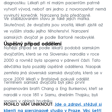
diagnostiku. Lékaři při ní malým pacientům patrně
vytvoří vývod, neboť ani jedno z novorozeňat nemá
vyvinutý konečník. Narozena byla předčasně.
Ve stabilizovaném stavu je také jejich matka.
Skutečnost, že dvojčata jsou srostlá, lékaři zjistili až
ve vyšším stadiu jejího těhotenství. Narození
siamských dvojčat je podle Bartoně neobvyklé.
Úspěšný případ oddělení
Nynější případ se podle lékařů podobá siamským
dvojčatům, která se na Slovensku narodila v roce
2000 a rovněž byla spojena v pánevní části. Tato
děvčátka byla později úspěšně oddělena. Naopak
zemřela jiná slovenská siamská dvojčata, která se v
roce 2009 lékaři v Bratislavě pokusili oddělit.
Termínem siamská dvojčata byli jako první
pojmenováni bratři Chang a Eng Bunkerovi, kteří se
narodili v roce 1811 v Siamu, dnešním Thajsku; byli
spojeni v oblasti hrudníku.
MOHLO VÁM UNIKNOUT:
Jde o zdraví, stěžují si
klienti na piercingové studio v Praze. Věc šetří