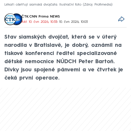
Lékaři ošetřují siamská dvojčata. Ilustrační foto
Zdroj: Profimedia
ČTK
,
CNN Prima NEWS
Akt. 10. čvn 2026, 10:35
• 10. čvn 2026, 10:03
Stav siamských dvojčat, která se v úterý
narodila v Bratislavě, je dobrý, oznámil na
tiskové konferenci ředitel specializované
dětské nemocnice NÚDCH Peter Bartoň.
Dívky jsou spojené pánvemi a ve čtvrtek je
čeká první operace.