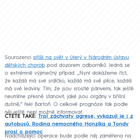
Sourozenci
přišli na svět v úterý v Národním ústavu
dětských chorob
pod dozorem odborníků. Jedná se
o extrémně výjimečný případ. „Nyní dokážeme říct,
že každá má své srdíčko, každá má své plíce, každá
má své ledviny. Tím, že jsou srostlé pánvemi, tak ještě
neumíme přesně stanovit, jaké jsou orgány v břišní
dutině,“ řekl Bartoň. O celkové prognóze tak podle
něj ještě není možné informovat.
ČTĚTE TAKÉ:
Trpí záchvaty agrese, vykazují je i z
autobusů. Rodina nemocného Honzíka a Tondy
prosí o pomoc
Nadcházející operace bude podle něj zaměřena na