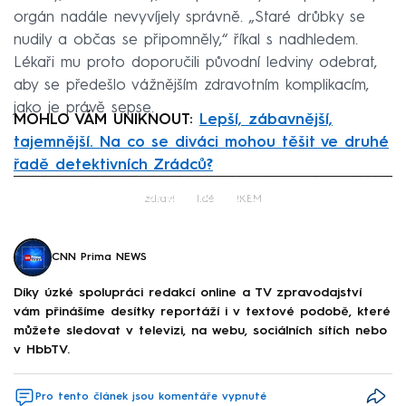
orgán nadále nevyvíjely správně. „Staré drůbky se
nudily a občas se připomněly,“ říkal s nadhledem.
Lékaři mu proto doporučili původní ledviny odebrat,
aby se předešlo vážnějším zdravotním komplikacím,
jako je právě sepse.
MOHLO VÁM UNIKNOUT:
Lepší, zábavnější,
tajemnější. Na co se diváci mohou těšit ve druhé
řadě detektivních Zrádců?
Failed to fetch
zdraví
lidé
IKEM
CNN Prima NEWS
Díky úzké spolupráci redakcí online a TV zpravodajství
vám přinášíme desítky reportáží i v textové podobě, které
můžete sledovat v televizi, na webu, sociálních sítích nebo
v HbbTV.
Pro tento článek jsou komentáře vypnuté