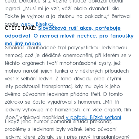
čeká. Dokonce si z vážné situace dokázal udělat
legraci. „Musí mi je vzít, váží okolo dvanácti kilo.
Takže je vyjmou a já zhubnu na pokladnu,“ žertoval
podle
webu Blesk.cz
.
ČTĚTE TAKÉ:
Slováčková ruší akce, potřebuje
odpočívat. O nemoci mluvit nechce, pro fanoušky
má jiný nápad
Šmoldas dlouhodobě trpí polycystickou ledvinovou
nemocí, což je dědičné onemocnění, při kterém se v
těchto orgánech tvoří mnohonásobné cysty, jež
mohou narušit jejich funkci a v některých případech
vést k selhání ledvin. Z toho důvodu před čtyřmi
lety podstoupil transplantaci, kdy mu byla k jeho
dvěma původním ledvinám přidána třetí. O tomto
zákroku se často vyjadřoval s humorem. „Mít tři
ledviny vyhovuje mé hamižnosti, čím více orgánů, tím
lépe,“ vtipkoval například
v pořadu Blízká setkání
.
I když jeho humor pomáhal situaci překonat,
problémy s ledvinami byly vážné. Jeho původní
ledviny, které zůstaly, se i přes nový transplantovaný