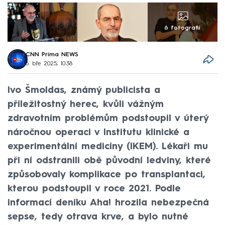
6 fotografií
CNN Prima NEWS
6. bře 2025, 10:38
Ivo Šmoldas, známý publicista a
příležitostný herec, kvůli vážným
zdravotním problémům podstoupil v úterý
náročnou operaci v Institutu klinické a
experimentální medicíny (IKEM). Lékaři mu
při ní odstranili obě původní ledviny, které
způsobovaly komplikace po transplantaci,
kterou podstoupil v roce 2021. Podle
informací deníku Aha! hrozila nebezpečná
sepse, tedy otrava krve, a bylo nutné