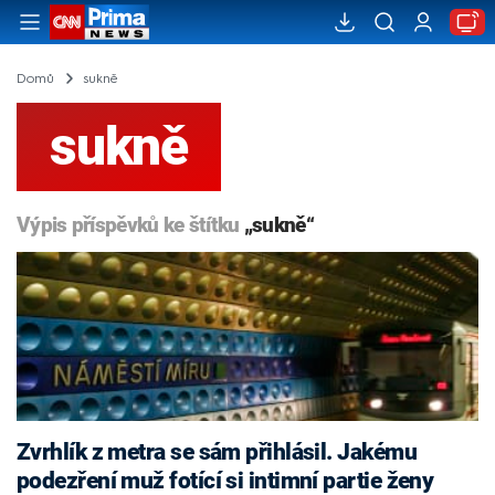
Domů
sukně
sukně
Výpis příspěvků ke štítku
„sukně“
Zvrhlík z metra se sám přihlásil. Jakému
podezření muž fotící si intimní partie ženy