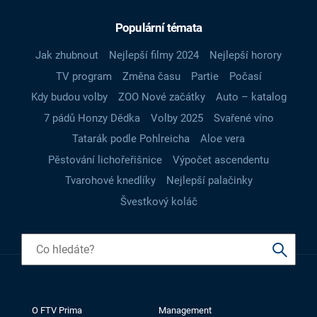
Populární témata
Jak zhubnout
Nejlepší filmy 2024
Nejlepší horory
TV program
Změna času
Partie
Počasí
Kdy budou volby
ZOO Nové začátky
Auto – katalog
7 pádů Honzy Dědka
Volby 2025
Svařené víno
Tatarák podle Pohlreicha
Aloe vera
Pěstování lichořeřišnice
Výpočet ascendentu
Tvarohové knedlíky
Nejlepší palačinky
Švestkový koláč
O FTV Prima
Management