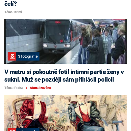
čelí?
Téma: Krimi
3 fotografie
V metru si pokoutně fotil intimní partie ženy v
sukni. Muž se později sám přihlásil policii
Téma: Praha
Aktualizováno
■