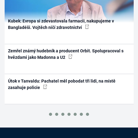
Kubek: Evropa si zdevastovala farmacii, nakupujeme v
Bangladéši. Vojtěch ničí zdravotnictví
Zemřel známý hudebník a producent Orbit. Spolupracoval s
hvězdami jako Madonna a U2
Útok v Tanvaldu: Pachatel měl pobodat tři lidi, na místě
zasahuje policie