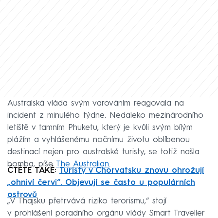
Australská vláda svým varováním reagovala na
incident z minulého týdne. Nedaleko mezinárodního
letiště v tamním Phuketu, který je kvůli svým bílým
plážím a vyhlášenému nočnímu životu oblíbenou
destinací nejen pro australské turisty, se totiž našla
bomba, píše
The Australian
.
ČTĚTE TAKÉ:
Turisty v Chorvatsku znovu ohrožují
„ohniví červi“. Objevují se často u populárních
ostrovů
„V Thajsku přetrvává riziko terorismu,“ stojí
v prohlášení poradního orgánu vlády Smart Traveller