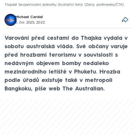
Thajské bezpečnostní jednotky (Ilustrační foto)
Zdroj: profimedia/ČTK
Michael Cardal
6. čvc 2025, 20:22
Varování před cestami do Thajska vydala v
sobotu australská vláda. Své občany varuje
před hrozbami terorismu v souvislosti s
nedávným objevem bomby nedaleko
mezinárodního letiště v Phuketu. Hrozba
podle úřadů existuje také v metropoli
Bangkoku, píše web The Australian.