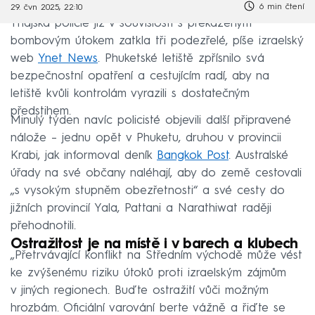
6 min čtení
29. čvn 2025, 22:10
Thajská policie již v souvislosti s překaženým
bombovým útokem zatkla tři podezřelé, píše izraelský
web
Ynet News
. Phuketské letiště zpřísnilo svá
bezpečnostní opatření a cestujícím radí, aby na
letiště kvůli kontrolám vyrazili s dostatečným
předstihem.
Minulý týden navíc policisté objevili další připravené
nálože – jednu opět v Phuketu, druhou v provincii
Krabi, jak informoval deník
Bangkok Post
. Australské
úřady na své občany naléhají, aby do země cestovali
„s vysokým stupněm obezřetnosti“ a své cesty do
jižních provincií Yala, Pattani a Narathiwat raději
přehodnotili.
Ostražitost je na místě i v barech a klubech
„Přetrvávající konflikt na Středním východě může vést
ke zvýšenému riziku útoků proti izraelským zájmům
v jiných regionech. Buďte ostražití vůči možným
hrozbám. Oficiální varování berte vážně a řiďte se