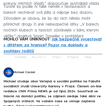
pokyny místních úřadů,“ doporučuje australská vláda.
Turisté by podle ní také neměli v restauracích a
barech nechávat svá jídla a nápoje bez dozoru.
Důvodem je obava, že by do nich někdo mohl
přimíchat drogy či jiné nebezpečné látky. „V barech,
nočních klubech a taxících zůstávejte s lidmi, kterým
věříte,“ dodává Smart Traveller v prohlášení.
MOHLO VÁM UNIKNOUT:
Jak bezpečně vycestovat
s dítětem za hranice? Pozor na doklady a
souhlasy rodičů
Failed to fetch
Austrálie
terorismus
Thajsko
Bangkok
vláda
Michael Cardal
Michael studuje obor Veřejná a sociální politika na Fakultě
sociálních studií Univerzity Karlovy v Praze. Členem on-line
redakce CNN Prima NEWS je od října 2024. Soustředí se
hlavně na domácí politiku, se zájmem sleduje také dění ve
Spojených státech. Ve volném čase se věnuje zejména