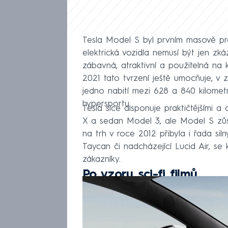
Tesla Model S byl prvním masově pr
elektrická vozidla nemusí být jen zk
zábavná, atraktivní a použitelná na 
2021 tato tvrzení ještě umocňuje, v 
jedno nabití mezi 628 a 840 kilome
hypersportu.
Tesla sice disponuje praktičtějšími 
X a sedan Model 3, ale Model S zůs
na trh v roce 2012 přibyla i řada s
Taycan či nadcházející Lucid Air, s
zákazníky.
Po vzoru sci-fi filmů