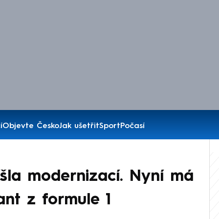
í
Objevte Česko
Jak ušetřit
Sport
Počasí
šla modernizací. Nyní má
ant z formule 1