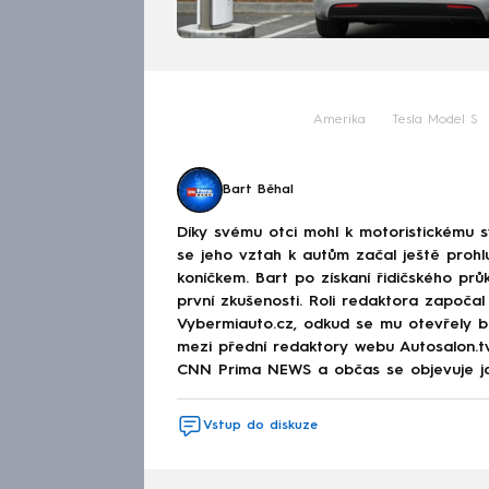
Amerika
Tesla Model S
Bart Běhal
Díky svému otci mohl k motoristickému s
se jeho vztah k autům začal ještě prohl
koníčkem. Bart po získaní řidičského prů
první zkušenosti. Roli redaktora započal
Vybermiauto.cz, odkud se mu otevřely b
mezi přední redaktory webu Autosalon.t
CNN Prima NEWS a občas se objevuje ja
Vstup do diskuze