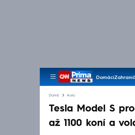
Domácí
Zahranič
Pořady
Domů
Auto
Tesla Model S pro
až 1100 koní a vol