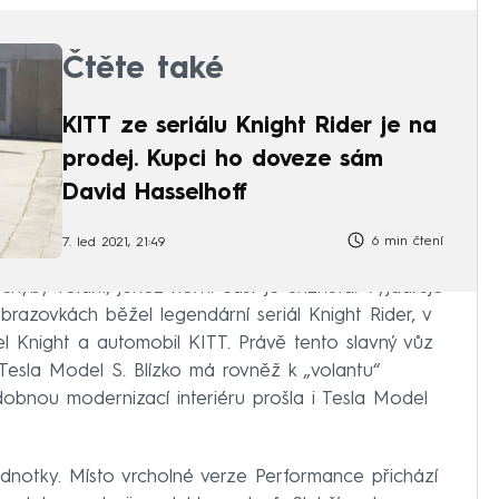
Čtěte také
KITT ze seriálu Knight Rider je na
prodej. Kupci ho doveze sám
David Hasselhoff
6 min čtení
7. led 2021, 21:49
yby volant, jehož horní část je uříznuta. Vyjadřuje
 obrazovkách běžel legendární seriál Knight Rider, v
l Knight a automobil KITT. Právě tento slavný vůz
Tesla Model S. Blízko má rovněž k „volantu“
dobnou modernizací interiéru prošla i Tesla Model
dnotky. Místo vrcholné verze Performance přichází