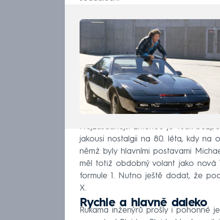
Nejzásadnější změnou je však bezpoch
jakousi nostalgii na 80. léta, kdy na
němž byly hlavními postavami Michae
měl totiž obdobný volant jako nová 
formule 1. Nutno ještě dodat, že po
X.
Rychle a hlavně daleko
Rukama inženýrů prošly i pohonné je