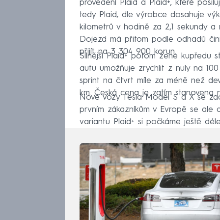
provedení Plaid a Plaid+, které posil
tedy Plaid, dle výrobce dosahuje výk
kilometrů v hodině za 2,1 sekundy a
Dojezd má přitom podle odhadů činit
přijít na 3 304 900 korun.
Silnější Plaid+ potom žene kupředu s
autu umožňuje zrychlit z nuly na 1
sprint na čtvrt míle za méně než d
km. Česká cena je zatím stanovena 
Nové vozy Tesla Model S a X se začn
prvním zákazníkům v Evropě se ale do
variantu Plaid+ si počkáme ještě déle