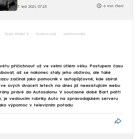
6 min čtení
7. led 2021, 07:23
Tesla Model X
budoucnost
elektromobil
větu přičichnout už ve velmi útlém věku. Postupem času
ubovat, až se nakonec staly jeho obživou, ale také
kazu začínal jako pomocník v autopůjčovně, kde sbíral
 ve svých dvaceti letech na dnes již neexistujícím webu
rány právě do Autosalonu. V současné době Bart patří
v, je vedoucím rubriky Auto na zpravodajském serveru
ko výpomoc v televizním pořadu.