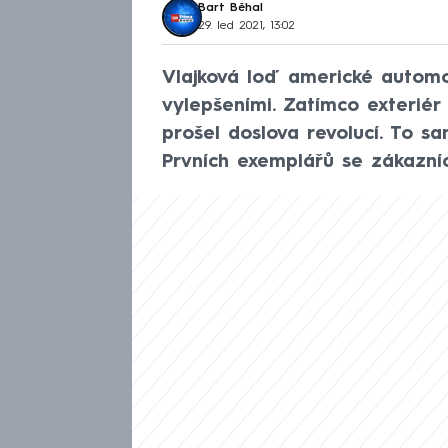
Bart Běhal
29. led 2021, 13:02
Vlajková loď americké automob
vylepšeními. Zatímco exteriér 
prošel doslova revolucí. To s
Prvních exemplářů se zákazníci