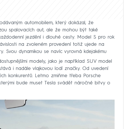
odávaným automobilem, který dokázal, že
ázou spalovacích aut, ale že mohou být také
každodenní jezdění i dlouhé cesty. Model S pro rok
závislosti na zvoleném provedení totiž ujede na
try. Svou dynamikou se navíc vyrovná kdejakému
a dostupnějšími modely, jako je například SUV model
tává i nadále vlajkovou lodí značky. Od uvedení
ilných konkurentů. Letmo zmiňme třeba Porsche
e kterými bude muset Tesla svádět náročné bitvy o