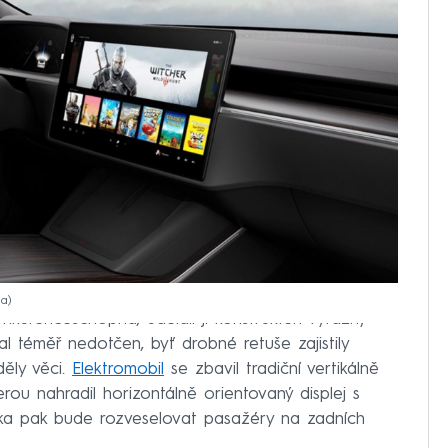
la
nkurenceschopná, udělali jí konstruktéři výrazný
tal téměř nedotčen, byť drobné retuše zajistily
děly věci.
Elektromobil
se zbavil tradiční vertikálně
rou nahradil horizontálně orientovaný displej s
vka pak bude rozveselovat pasažéry na zadních