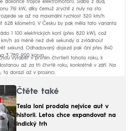
uje dokonce trojice elektromotorů. Slabší z dua,
onu 761 kW, díky čemuž zrychlí z nuly na sto
 rozjede se až na maximální rychlost 320 km/h.
 628 kilometrů. V Česku by pak měla tato varianta
tádo 1 100 elektrických koní (přes 820 kW), což
00 km/h za méně než dvě sekundy a zvládnout
evět sekund. Odhadovaný dojezd pak činí přes 840
na 3 789 900 korun.
ou vyrábět v prvním čtvrtletí tohoto roku, k
stanou až za tři čtvrtě roku, konkrétně v září. Na
, ta dorazí až v prosinci.
Čtěte také
Tesla loni prodala nejvíce aut v
historii. Letos chce expandovat na
indický trh