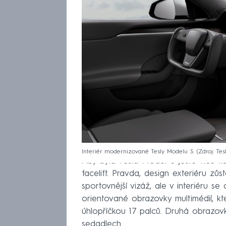
Interiér modernizované Tesly Modelu S
Zdroj: Tes
Aby byla Tesla Model S ještě více ko
facelift. Pravda, design exteriéru zůs
sportovnější vizáž, ale v interiéru se 
orientované obrazovky multimédií, kte
úhlopříčkou 17 palců. Druhá obrazo
sedadlech.