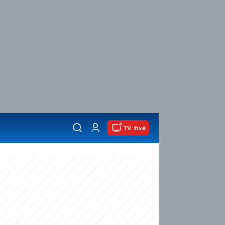
TV živě