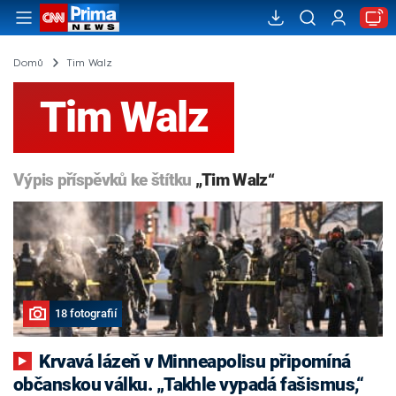
Domů
Tim Walz
Tim Walz
Výpis příspěvků ke štítku
„Tim Walz“
18 fotografií
Krvavá lázeň v Minneapolisu připomíná
občanskou válku. „Takhle vypadá fašismus,“