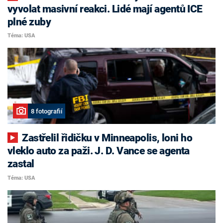
vyvolat masivní reakci. Lidé mají agentů ICE
plné zuby
Téma: USA
8 fotografií
Zastřelil řidičku v Minneapolis, loni ho
vleklo auto za paži. J. D. Vance se agenta
zastal
Téma: USA