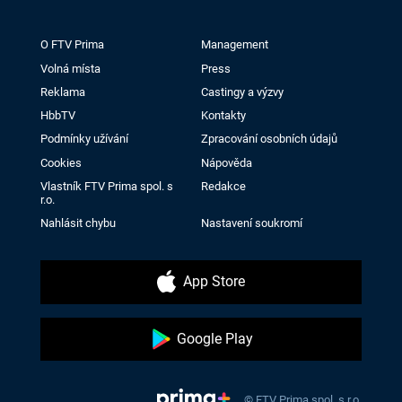
O FTV Prima
Management
Volná místa
Press
Reklama
Castingy a výzvy
HbbTV
Kontakty
Podmínky užívání
Zpracování osobních údajů
Cookies
Nápověda
Vlastník FTV Prima spol. s
Redakce
r.o.
Nahlásit chybu
Nastavení soukromí
App Store
Google Play
© FTV Prima spol. s r.o.