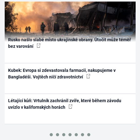
Rusko našlo slabé místo ukrajinské obrany. Útočit může téměř
bez varování
Kubek: Evropa si zdevastovala farmacii, nakupujeme v
Bangladéši. Vojtěch ničí zdravotnictví
Létající kůň: Vrtulník zachránil zvíře, které během závodu
uvízlo v kalifornských horách