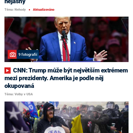
nejasný
Téma: Nehody
Aktualizováno
■
9 fotografií
CNN: Trump může být největším extrémem
mezi prezidenty. Amerika je podle něj
okupovaná
Téma: Volby v USA