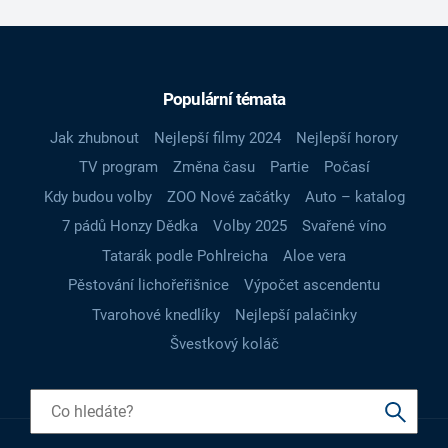
Populární témata
Jak zhubnout
Nejlepší filmy 2024
Nejlepší horory
TV program
Změna času
Partie
Počasí
Kdy budou volby
ZOO Nové začátky
Auto – katalog
7 pádů Honzy Dědka
Volby 2025
Svařené víno
Tatarák podle Pohlreicha
Aloe vera
Pěstování lichořeřišnice
Výpočet ascendentu
Tvarohové knedlíky
Nejlepší palačinky
Švestkový koláč