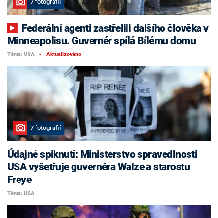
7 fotografií
Federální agenti zastřelili dalšího člověka v
Minneapolisu. Guvernér spílá Bílému domu
Téma: USA
Aktualizováno
■
7 fotografií
Údajné spiknutí: Ministerstvo spravedlnosti
USA vyšetřuje guvernéra Walze a starostu
Freye
Téma: USA