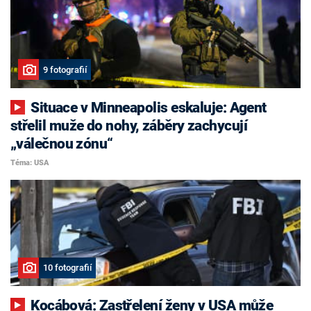
9 fotografií
Situace v Minneapolis eskaluje: Agent
střelil muže do nohy, záběry zachycují
„válečnou zónu“
Téma: USA
10 fotografií
Kocábová: Zastřelení ženy v USA může