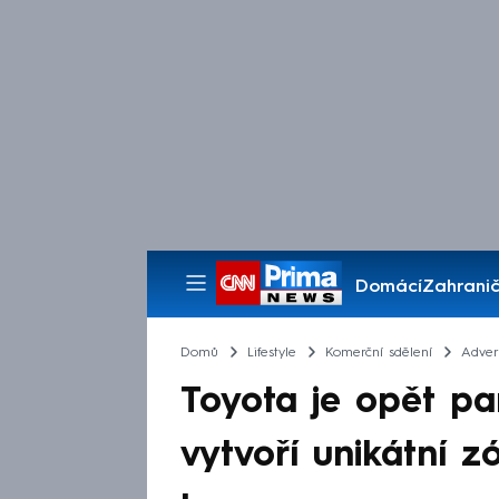
Domácí
Zahranič
Pořady
Domů
Lifestyle
Komerční sdělení
Advert
Toyota je opět pa
vytvoří unikátní z