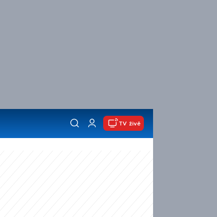
TV živě