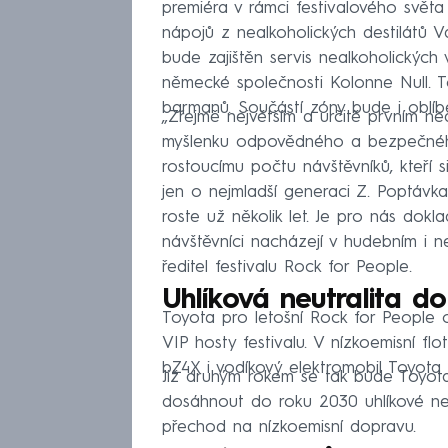
premiéra v rámci festivalového světa
nápojů z nealkoholických destilátů 
bude zajištěn servis nealkoholických
německé společnosti Kolonne Null. To
barmanů. Součástí zóny bude i oblíben
„Zřejmě největším a určitě prvním n
myšlenku odpovědného a bezpečného 
rostoucímu počtu návštěvníků, kteří si
jen o nejmladší generaci Z. Poptávk
roste už několik let. Je pro nás dokl
návštěvníci nacházejí v hudebním i 
ředitel festivalu Rock for People.
Uhlíková neutralita d
Toyota pro letošní Rock for People op
VIP hosty festivalu. V nízkoemisní fl
bZ4X i vodíkový elektromobil Toyota 
Již druhým rokem se tak bude Toyota
dosáhnout do roku 2030 uhlíkové neu
přechod na nízkoemisní dopravu.