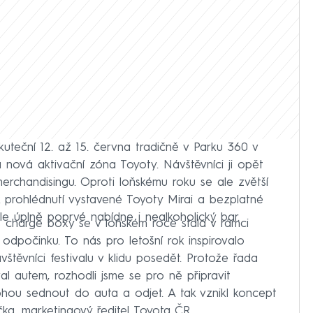
kuteční 12. až 15. června tradičně v Parku 360 v
 nová aktivační zóna Toyoty. Návštěvníci ji opět
chandisingu. Oproti loňskému roku se ale zvětší
k prohlédnutí vystavené Toyoty Mirai a bezplatné
le úplně poprvé nabídne i nealkoholický bar.
s charge boxy se v loňském roce stala v rámci
 odpočinku. To nás pro letošní rok inspirovalo
štěvníci festivalu v klidu posedět. Protože řada
val autem, rozhodli jsme se pro ně připravit
ohou sednout do auta a odjet. A tak vznikl koncept
ička, marketingový ředitel Toyota ČR.