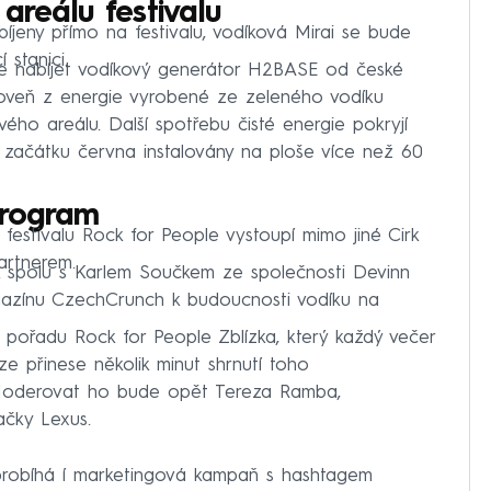
areálu festivalu
íjeny přímo na festivalu, vodíková Mirai se bude
 stanici.
e nabíjet vodíkový generátor H2BASE od české
oveň z energie vyrobené ze zeleného vodíku
ho areálu. Další spotřebu čisté energie pokryjí
d začátku června instalovány na ploše více než 60
program
stivalu Rock for People vystoupí mimo jiné Cirk
artnerem.
k spolu s Karlem Součkem ze společnosti Devinn
gazínu CzechCrunch k budoucnosti vodíku na
pořadu Rock for People Zblízka, který každý večer
ze přinese několik minut shrnutí toho
u. Moderovat ho bude opět Tereza Ramba,
čky Lexus.
 probíhá í marketingová kampaň s hashtagem