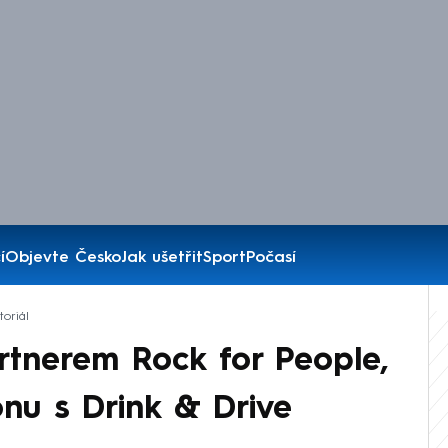
í
Objevte Česko
Jak ušetřit
Sport
Počasí
oriál
rtnerem Rock for People,
ónu s Drink & Drive