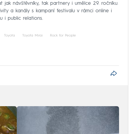
t jak návštěvníky, tak partnery i umělce 29. ročníku.
ity a kanály s kampaní festivalu v rámci online i
u i public relations.
Toyota
Toyota Mirai
Rock for People