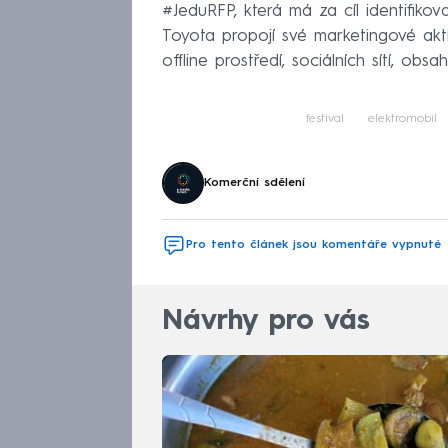
#JeduRFP, která má za cíl identifikova
Toyota propojí své marketingové aktiv
offline prostředí, sociálních sítí, obsah
festival
elektromobil
Komerční sdělení
Pro tento článek jsou komentáře vypnuté
Návrhy pro vás