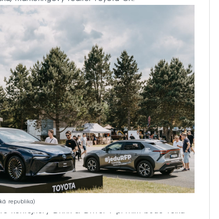
ká republika
é kontejnery Drink & Drive. V prvním bude velká