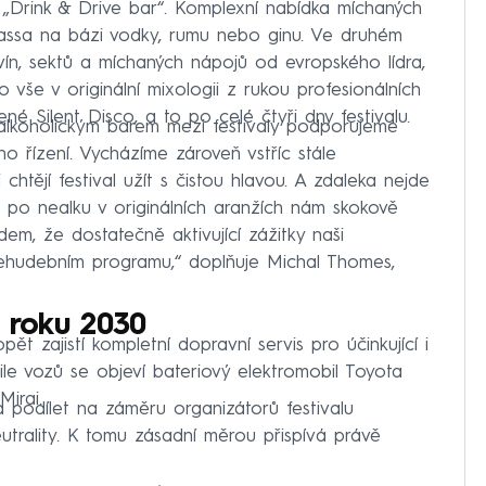
 „Drink & Drive bar“. Komplexní nabídka míchaných
Vassa na bázi vodky, rumu nebo ginu. Ve druhém
 vín, sektů a míchaných nápojů od evropského lídra,
 vše v originální mixologii z rukou profesionálních
é Silent Disco, a to po celé čtyři dny festivalu.
ealkoholickým barem mezi festivaly podporujeme
řízení. Vycházíme zároveň vstříc stále
 chtějí festival užít s čistou hlavou. A zdaleka nejde
a po nealku v originálních aranžích nám skokově
adem, že dostatečně aktivující zážitky naši
nehudebním programu,“ doplňuje Michal Thomes,
o roku 2030
ět zajistí kompletní dopravní servis pro účinkující i
otile vozů se objeví bateriový elektromobil Toyota
Mirai.
 podílet na záměru organizátorů festivalu
trality. K tomu zásadní měrou přispívá právě