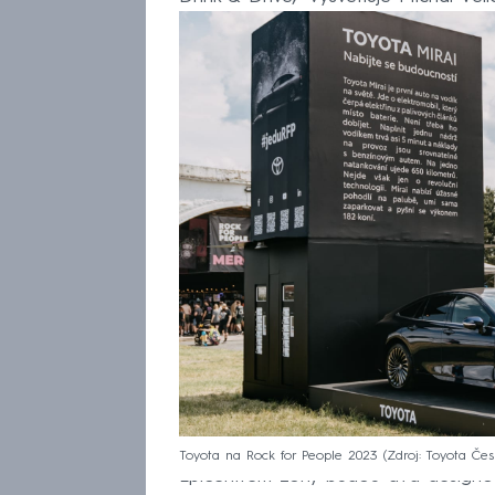
Toyota na Rock for People 2023
Zdroj: Toyota Čes
Epicentrem zóny budou dva designov