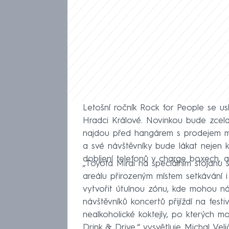
Letošní ročník Rock for People se us
Hradci Králové. Novinkou bude zcela
najdou před hangárem s prodejem mer
a své návštěvníky bude lákat nejen 
dobíjení telefonů v charge boxech, a
„Toyota Mirai na speciálním stojanu 
areálu přirozeným místem setkávání i
vytvořit útulnou zónu, kde mohou náv
návštěvníků koncertů přijíždí na festi
nealkoholické koktejly, po kterých m
Drink & Drive,“ vysvětluje Michal Vel