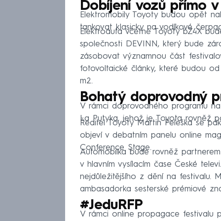
Dobíjení vozů přímo v 
Elektromobily Toyoty budou opět nab
tankovat klasicky na vodíkové čerpací
Elektroauta včetně Toyoty bZ4X bud
společnosti DEVINN, který bude zár
zásobovat významnou část festivalové
fotovoltaické články, které budou o
m2.
Bohatý doprovodný 
V rámci doprovodného programu na fe
La Putyka, jehož je Toyota rovněž p
Ředitel Toyoty Martin Peleška se pa
objeví v debatním panelu online ma
Conference Stage.
Automobilka bude rovněž partnerem 
v hlavním vysílacím čase České televi
nejdůležitějšího z dění na festival
ambasadorka sesterské prémiové zna
#JeduRFP
V rámci online propagace festivalu