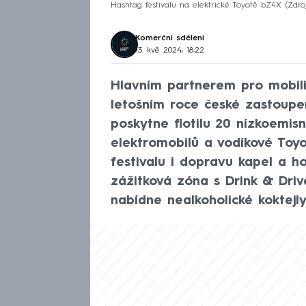
Hashtag festivalu na elektrické Toyotě bZ4X
Zdro
Komerční sdělení
13. kvě 2024, 18:22
Hlavním partnerem pro mobilit
letošním roce české zastoupen
poskytne flotilu 20 nízkoemis
elektromobilů a vodíkové Toyo
festivalu i dopravu kapel a h
zážitková zóna s Drink & Driv
nabídne nealkoholické koktejly