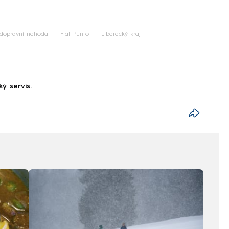
iled to fetch
dopravní nehoda
Fiat Punto
Liberecký kraj
ký servis.