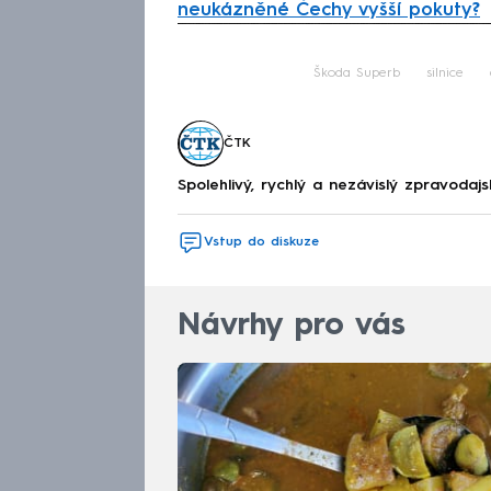
neukázněné Čechy vyšší pokuty?
Fa
Škoda Superb
silnice
ČTK
Spolehlivý, rychlý a nezávislý zpravodajs
Vstup do diskuze
Návrhy pro vás