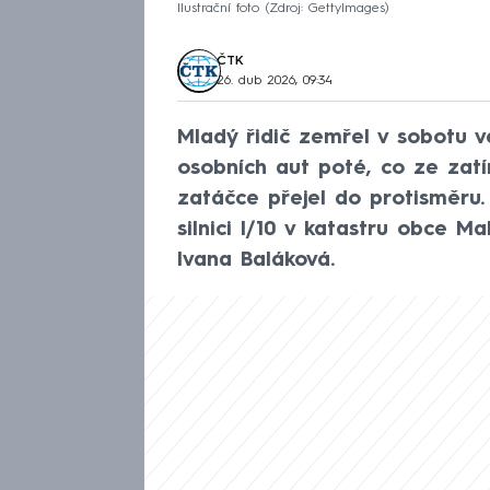
Ilustrační foto
Zdroj: GettyImages
ČTK
26. dub 2026, 09:34
Mladý řidič zemřel v sobotu v
osobních aut poté, co ze zatí
zatáčce přejel do protisměru.
silnici I/10 v katastru obce Ma
Ivana Baláková.