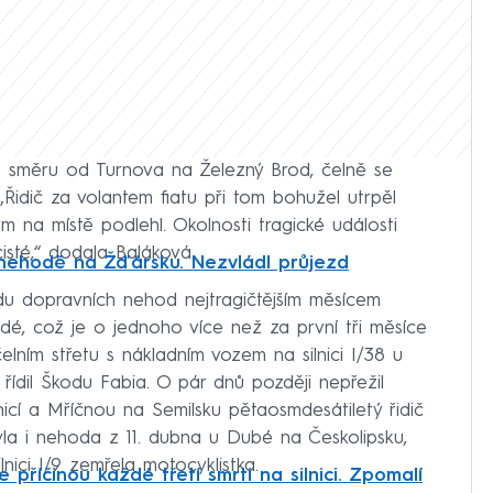
ve směru od Turnova na Železný Brod, čelně se
„Řidič za volantem fiatu při tom bohužel utrpěl
ým na místě podlehl. Okolnosti tragické události
isté,“ dodala Baláková.
 nehodě na Žďársku. Nezvládl průjezd
du dopravních nehod nejtragičtějším měsícem
 lidé, což je o jednoho více než za první tři měsíce
lním střetu s nákladním vozem na silnici I/38 u
 řídil Škodu Fabia. O pár dnů později nepřežil
nicí a Mříčnou na Semilsku pětaosmdesátiletý řidič
la i nehoda z 11. dubna u Dubé na Českolipsku,
nici I/9 zemřela motocyklistka.
e příčinou každé třetí smrti na silnici. Zpomalí