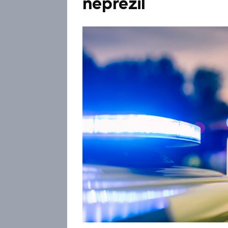
nepřežil