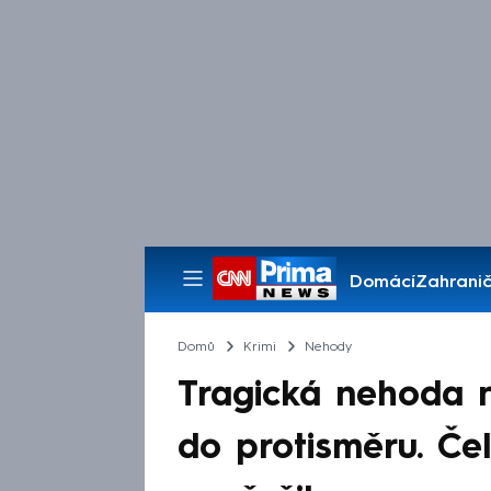
Domácí
Zahranič
Pořady
Domů
Krimi
Nehody
Tragická nehoda n
do protisměru. Če