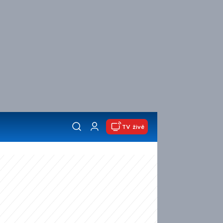
TV živě