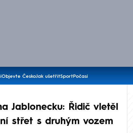
í
Objevte Česko
Jak ušetřit
Sport
Počasí
a Jablonecku: Řidič vletěl
lní střet s druhým vozem