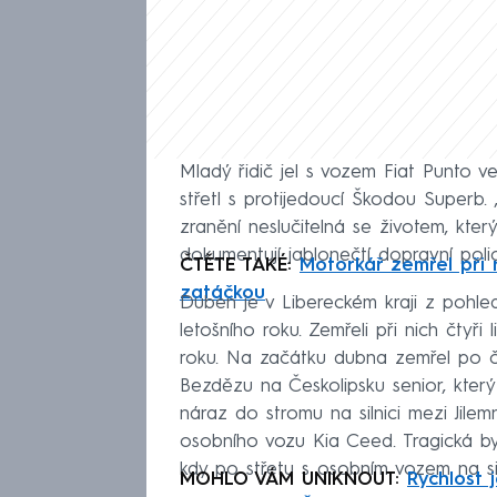
Mladý řidič jel s vozem Fiat Punto 
střetl s protijedoucí Škodou Superb. 
zranění neslučitelná se životem, kter
dokumentují jablonečtí dopravní polic
ČTĚTE TAKÉ:
Motorkář zemřel při
zatáčkou
Duben je v Libereckém kraji z pohle
letošního roku. Zemřeli při nich čtyři
roku. Na začátku dubna zemřel po če
Bezdězu na Českolipsku senior, který
náraz do stromu na silnici mezi Jilem
osobního vozu Kia Ceed. Tragická by
kdy po střetu s osobním vozem na sil
MOHLO VÁM UNIKNOUT:
Rychlost j