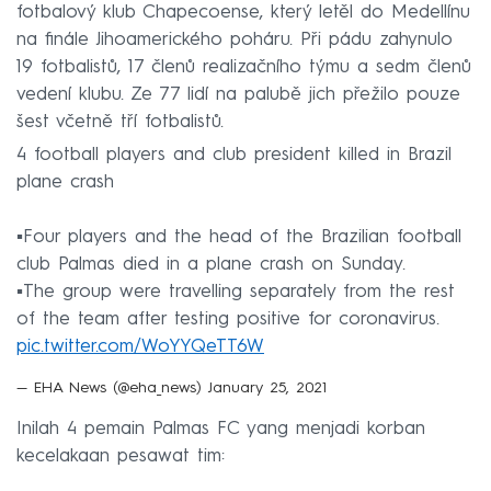
fotbalový klub Chapecoense, který letěl do Medellínu
na finále Jihoamerického poháru. Při pádu zahynulo
19 fotbalistů, 17 členů realizačního týmu a sedm členů
vedení klubu. Ze 77 lidí na palubě jich přežilo pouze
šest včetně tří fotbalistů.
4 football players and club president killed in Brazil
plane crash
▪️Four players and the head of the Brazilian football
club Palmas died in a plane crash on Sunday.
▪️The group were travelling separately from the rest
of the team after testing positive for coronavirus.
pic.twitter.com/WoYYQeTT6W
— EHA News (@eha_news)
January 25, 2021
Inilah 4 pemain Palmas FC yang menjadi korban
kecelakaan pesawat tim: