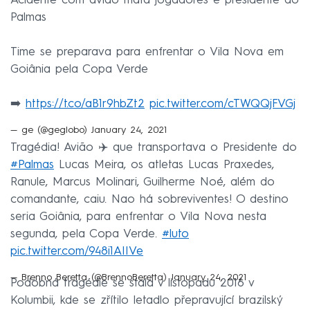
Acidente com avião mata jogadores e presidente do
Palmas
Time se preparava para enfrentar o Vila Nova em
Goiânia pela Copa Verde
➡️
https://t.co/aB1r9hbZt2
pic.twitter.com/cTWQQjFVGj
— ge (@geglobo)
January 24, 2021
Tragédia! Avião ✈️ que transportava o Presidente do
#Palmas
Lucas Meira, os atletas Lucas Praxedes,
Ranule, Marcus Molinari, Guilherme Noé, além do
comandante, caiu. Nao há sobreviventes! O destino
seria Goiânia, para enfrentar o Vila Nova nesta
segunda, pela Copa Verde.
#luto
pic.twitter.com/948i1AIIVe
— Brenno Beretta (@BrennoBeretta)
January 24, 2021
Podobná tragédie se stala v listopadu 2016 v
Kolumbii, kde se zřítilo letadlo přepravující brazilský