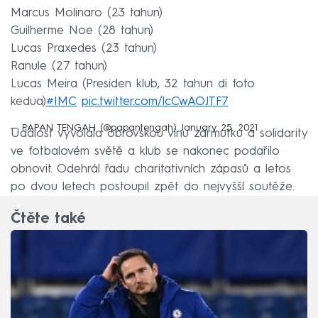
Marcus Molinaro (23 tahun)
Guilherme Noe (28 tahun)
Lucas Praxedes (23 tahun)
Ranule (27 tahun)
Lucas Meira (Presiden klub, 32 tahun di foto
kedua)
#IMC
pic.twitter.com/lcCwAOJTF7
— PAPAN TENGAH (@papantengah)
January 25, 2021
Událost vyvolala obrovskou vlnu zármutku a solidarity
ve fotbalovém světě a klub se nakonec podařilo
obnovit. Odehrál řadu charitativních zápasů a letos
po dvou letech postoupil zpět do nejvyšší soutěže.
Čtěte také