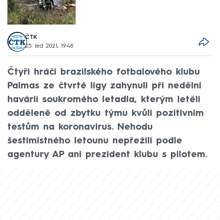
ČTK
25. led 2021, 19:48
Čtyři hráči brazilského fotbalového klubu
Palmas ze čtvrté ligy zahynuli při nedělní
havárii soukromého letadla, kterým letěli
odděleně od zbytku týmu kvůli pozitivním
testům na koronavirus. Nehodu
šestimístného letounu nepřežili podle
agentury AP ani prezident klubu s pilotem.