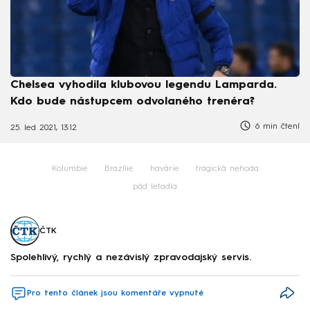
Chelsea vyhodila klubovou legendu Lamparda.
Kdo bude nástupcem odvolaného trenéra?
6 min čtení
25. led 2021, 13:12
Kolumbie
Brazílie
havárie
tragická nehoda
pád letadla
ČTK
Spolehlivý, rychlý a nezávislý zpravodajský servis.
Pro tento článek jsou komentáře vypnuté