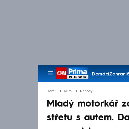
Domácí
Zahranič
Pořady
Domů
Krimi
Nehody
Mladý motorkář z
střetu s autem. Dal