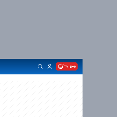
TV živě