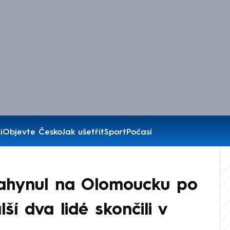
í
Objevte Česko
Jak ušetřit
Sport
Počasí
ahynul na Olomoucku po
ší dva lidé skončili v