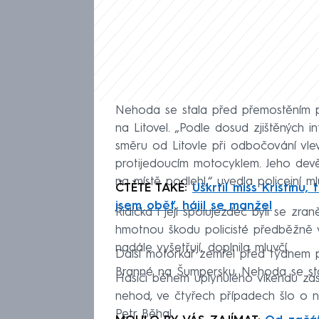
Nehoda se stala před přemostěním 
na Litovel. „Podle dosud zjištěných 
směru od Litovle při odbočování vle
protijedoucím motocyklem. Jeho devěta
na místě podlehl,“ uvedla policejní ml
ČTĚTE TAKÉ:
Uškrtil miss Kristinu,
jsem oběť, hájil se manžel
Řidička i její spolujezdec byli se z
hmotnou škodu policisté předběžně vyč
nadále vyšetřují, doplnila mluvčí.
Další motorkář zemřel před týdnem p
Branné na Šumpersku. Nehoda se stala 
Hasiči během uplynulého víkendu za
nehod, ve čtyřech případech šlo o ne
Petr Běhal.