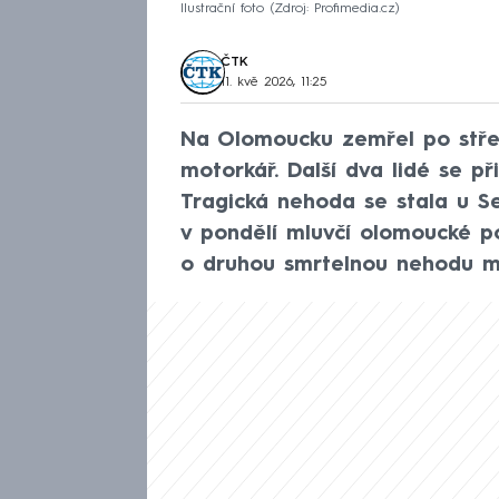
Ilustrační foto
Zdroj: Profimedia.cz
ČTK
11. kvě 2026, 11:25
Na Olomoucku zemřel po stře
motorkář. Další dva lidé se při
Tragická nehoda se stala u Se
v pondělí mluvčí olomoucké pol
o druhou smrtelnou nehodu mo