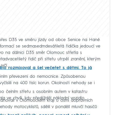
přes D35 ve směru jízdy od obce Senice na Hané
informací se sedmasedmdesátiletá řidička jedoucí ve
vo na dálnici D35 směr Olomouc střetla s
dvacetiletý řidič při střetu utrpěl zranění, kterým
uvčí.
 tělo rozmixoval a šel večeřet s dětmi. To já
raněním převezeni do nemocnice. Způsobenou
íslili na 400 tisíc korun. Okolnosti nehody se i
o čelním střetu s osobním autem v katastru
ve chvíli, kdy předjížděl nákladní vozidlo.
sahovali v Olomouckém kraji u osmi dopravních
hody motocyklistů, sdělil v pondělí mluvčí hasičů