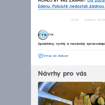
MOHLO BY VÁS ZAJÍMAT:
Od začát
Edenu. Policisté nedostali žádno
Fa
Litovel
dopravní neho
ČTK
Spolehlivý, rychlý a nezávislý zpravodajs
Vstup do diskuze
Návrhy pro vás