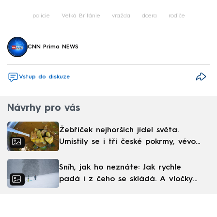
Failed to fetch
policie
Velká Británie
vražda
dcera
rodiče
CNN Prima NEWS
Vstup do diskuze
Návrhy pro vás
Žebříček nejhorších jídel světa.
Umístily se i tři české pokrmy, vévodí
skandinávská kuchyně
Sníh, jak ho neznáte: Jak rychle
padá i z čeho se skládá. A vločky
nejsou bílé