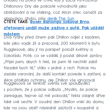
ohlásila na policii ve chvíli, kdy jí začal vyhrožovat.
Dhillonovy činy ale policisté vyhodnotili jako
obtěžování a ne stalking, což Alicin otec označil za
obrovskou chybu, píše
deník The Sun
.
ČTĚTE TAKÉ:
Boxer Banongo šokoval Brno,
zfetovaný upálil muže zaživa v autě. Pak ujížděl
městem
Dva týdny před činem pak Dhillon odjel z kasáren,
kde jako voják žil a pracoval, 200 kilometrů k bytu
Rugglesové, aby jí na parapet položil květiny a
čokoládu. Poté, co se vzdálil, jí poslal děsivé zprávy.
„Přijel jsem, abych ti řekl, že jsem tě nechtěl zabít.
Nezabil bych tě,“ stálo v jedné z nich. Policie mu
zaslala varování, že další kontakt povede k zatčení, a
Alice přislíbila ochranu, ale Dhillon vše ignoroval.
Rugglesová se tenkrát svěřila své spolubydlící
s pocitem, že ji policie odbyla. „Myslím, že policie
zareaguje, teprve až mě pobodá,“ řekla údajně dříve
také své sestře. V osudný den Dhillon vnikl do domu,
kde na svou oběť následně zaútočil v koupelně a