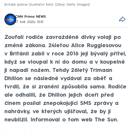
Britská policie (ilustrační foto)
Zdroj: Getty Images
CNN Prima NEWS
17. kvě 2026, 15:31
Zoufalí rodiče zavražděné dívky volají po
změně zákona. 24letou Alice Rugglesovou
v Británii zabil v roce 2016 její bývalý přítel,
když se vloupal k ní do domu a v koupelně
ji napadl nožem. Tehdy 26letý Trimaan
Dhillon se následně vydával za oběť a
tvrdil, že si zranění způsobila sama. Rodiče
ale odhalili, že Dhillon jejich dceři před
činem posílal znepokojující SMS zprávy a
nahrávky, ve kterých ujišťoval, že by jí
neublížil. Informoval o tom web The Sun.