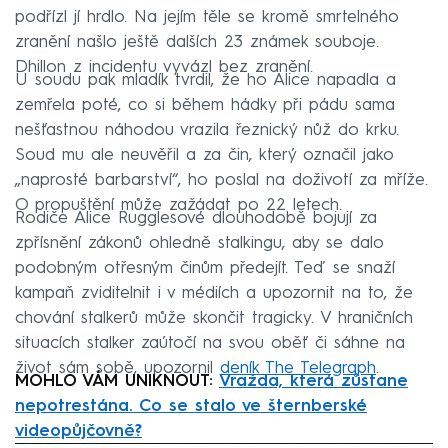
podřízl jí hrdlo. Na jejím těle se kromě smrtelného
zranění našlo ještě dalších 23 známek souboje.
Dhillon z incidentu vyvázl bez zranění.
U soudu pak mladík tvrdil, že ho Alice napadla a
zemřela poté, co si během hádky při pádu sama
nešťastnou náhodou vrazila řeznický nůž do krku.
Soud mu ale neuvěřil a za čin, který označil jako
„naprosté barbarství“, ho poslal na doživotí za mříže.
O propuštění může zažádat po 22 letech.
Rodiče Alice Rugglesové dlouhodobě bojují za
zpřísnění zákonů ohledně stalkingu, aby se dalo
podobným otřesným činům předejít. Teď se snaží
kampaň zviditelnit i v médiích a upozornit na to, že
chování stalkerů může skončit tragicky. V hraničních
situacích stalker zaútočí na svou oběť či sáhne na
život sám sobě, upozornil
deník The Telegraph
.
MOHLO VÁM UNIKNOUT:
Vražda, která zůstane
nepotrestána. Co se stalo ve šternberské
videopůjčovně?