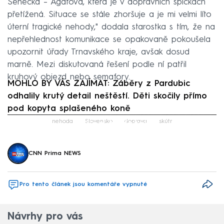
Senecká – Agátová, která je v dopravních špičkách
přetížená. Situace se stále zhoršuje a je mi velmi líto
úterní tragické nehody," dodala starostka s tím, že na
nepřehlednost komunikace se opakovaně pokoušela
upozornit úřady Trnavského kraje, avšak dosud
marně. Mezi diskutovaná řešení podle ní patřil
kruhový objezd nebo semafory.
MOHLO BY VÁS ZAJÍMAT: Záběry z Pardubic
odhalily krutý detail neštěstí. Děti skočily přímo
pod kopyta splašeného koně
Failed to fetch
nehoda
Slovensko
doprava
skútr
CNN Prima NEWS
Pro tento článek jsou komentáře vypnuté
Návrhy pro vás