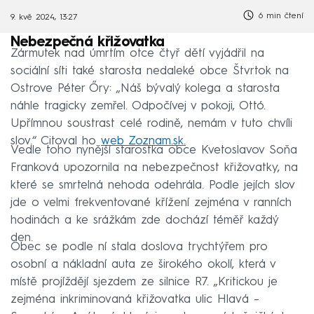
6 min čtení
9. kvě 2024, 13:27
Nebezpečná křižovatka
Zármutek nad úmrtím otce čtyř dětí vyjádřil na
sociální síti také starosta nedaleké obce Štvrtok na
Ostrove Péter Őry: „Náš bývalý kolega a starosta
náhle tragicky zemřel. Odpočívej v pokoji, Ottó.
Upřímnou soustrast celé rodině, nemám v tuto chvíli
slov.“ Citoval ho
web Zoznam.sk.
Vedle toho nynější starostka obce Kvetoslavov Soňa
Franková upozornila na nebezpečnost křižovatky, na
které se smrtelná nehoda odehrála. Podle jejích slov
jde o velmi frekventované křížení zejména v ranních
hodinách a ke srážkám zde dochází téměř každý
den.
Obec se podle ní stala doslova trychtýřem pro
osobní a nákladní auta ze širokého okolí, která v
místě projíždějí sjezdem ze silnice R7. „Kritickou je
zejména inkriminovaná křižovatka ulic Hlavá –