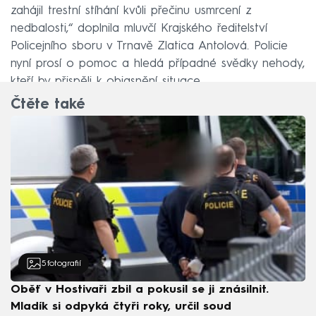
zahájil trestní stíhání kvůli přečinu usmrcení z
nedbalosti,“ doplnila mluvčí Krajského ředitelství
Policejního sboru v Trnavě Zlatica Antolová. Policie
nyní prosí o pomoc a hledá případné svědky nehody,
kteří by přispěli k objasnění situace.
Čtěte také
5
fotografií
Oběť v Hostivaři zbil a pokusil se ji znásilnit.
Mladík si odpyká čtyři roky, určil soud