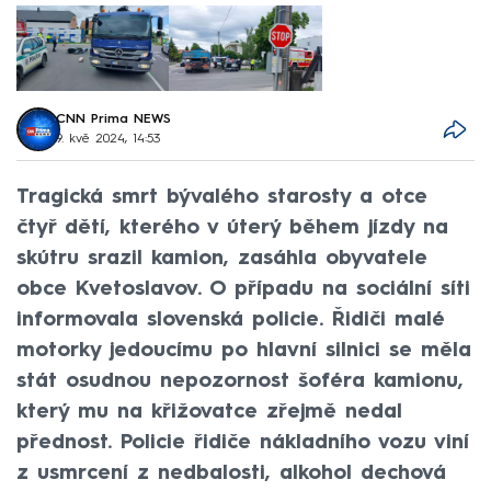
CNN Prima NEWS
9. kvě 2024, 14:53
Tragická smrt bývalého starosty a otce
čtyř dětí, kterého v úterý během jízdy na
skútru srazil kamion, zasáhla obyvatele
obce Kvetoslavov. O případu na sociální síti
informovala slovenská policie. Řidiči malé
motorky jedoucímu po hlavní silnici se měla
stát osudnou nepozornost šoféra kamionu,
který mu na křižovatce zřejmě nedal
přednost. Policie řidiče nákladního vozu viní
z usmrcení z nedbalosti, alkohol dechová