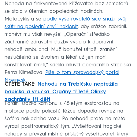
Nehoda na frekventované křižovatce bez semaforů
se stala v úterních dopoledních hodinách.
Motocyklista se
podle vyšetřovatelů sice snažil svůj
skútr na poslední chvíli naklopit
, aby srážce zabránil,
manévr mu však nevyšel. „Operační středisko
záchranné zdravotní služby vyslalo k dopravní
nehodě ambulanci. Muž bohužel utrpěl zranění
neslučitelná se životem a lékař už jen mohl
konstatovat úmrtí,“ sdělila mluvčí operačního střediska
Petra Klimešová.
Píše o tom zpravodajský portál
Noviny.sk.
ČTĚTE TAKÉ:
Nehodu na Třebíčsku nepřežila
babička a vnučka. Orgány tříleté Olinky
zachránily tři děti
Fatální srážka kamionu s 45letým exstarostou na
motorce podle policistů těžce dopadla rovněž na
šoféra nákladního vozu. Po nehodě proto na místo
vyrazil posttraumatický tým. „Vyšetřování tragické
nehody si převzal místně příslušný vyšetřovatel, který