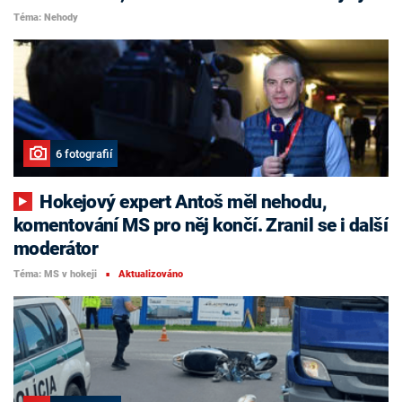
Téma: Nehody
6 fotografií
Hokejový expert Antoš měl nehodu,
komentování MS pro něj končí. Zranil se i další
moderátor
Téma: MS v hokeji
Aktualizováno
■