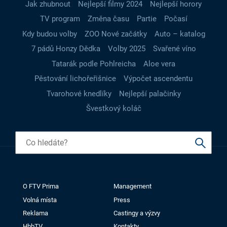
Jak zhubnout
Nejlepší filmy 2024
Nejlepší horory
TV program
Změna času
Partie
Počasí
Kdy budou volby
ZOO Nové začátky
Auto – katalog
7 pádů Honzy Dědka
Volby 2025
Svařené víno
Tatarák podle Pohlreicha
Aloe vera
Pěstování lichořeřišnice
Výpočet ascendentu
Tvarohové knedlíky
Nejlepší palačinky
Švestkový koláč
O FTV Prima
Management
Volná místa
Press
Reklama
Castingy a výzvy
HbbTV
Kontakty