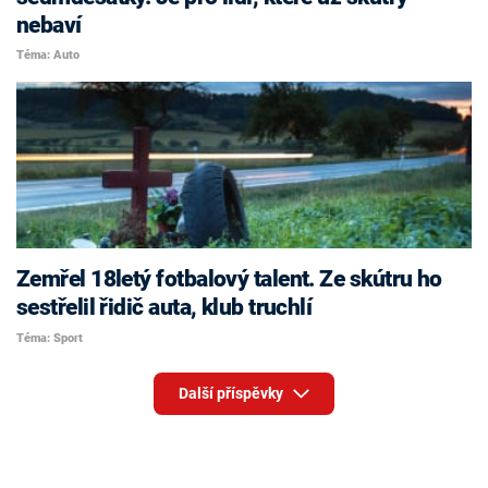
nebaví
Téma: Auto
Zemřel 18letý fotbalový talent. Ze skútru ho
sestřelil řidič auta, klub truchlí
Téma: Sport
Další příspěvky