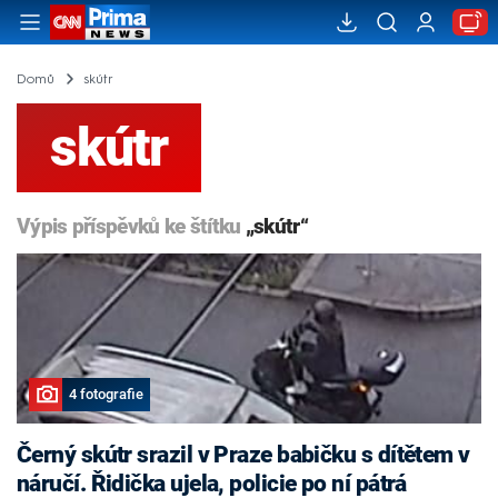
Domů
skútr
skútr
Výpis příspěvků ke štítku
„skútr“
4 fotografie
Černý skútr srazil v Praze babičku s dítětem v
náručí. Řidička ujela, policie po ní pátrá