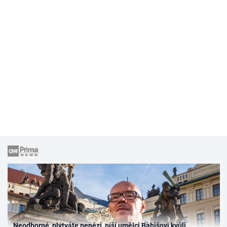
Neodborné, plýtváte penězi, píší umělci Babišovi kvůli