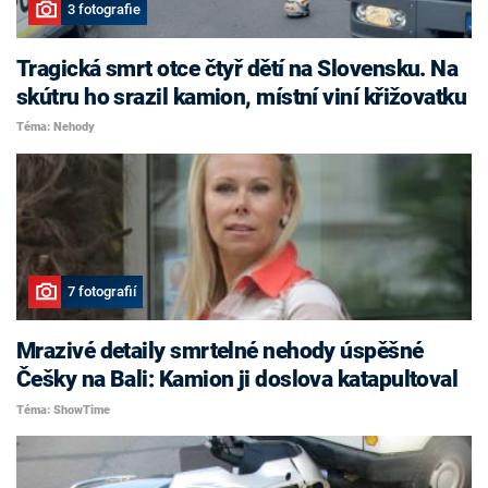
3 fotografie
Tragická smrt otce čtyř dětí na Slovensku. Na
skútru ho srazil kamion, místní viní křižovatku
Téma: Nehody
7 fotografií
Mrazivé detaily smrtelné nehody úspěšné
Češky na Bali: Kamion ji doslova katapultoval
Téma: ShowTime