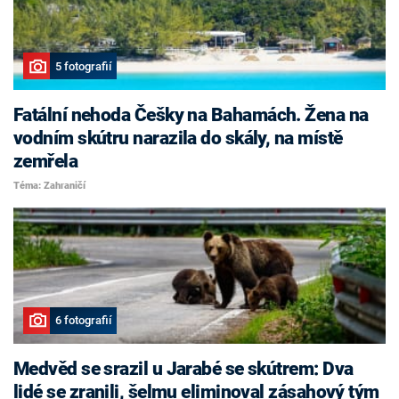
5 fotografií
Fatální nehoda Češky na Bahamách. Žena na
vodním skútru narazila do skály, na místě
zemřela
Téma: Zahraničí
6 fotografií
Medvěd se srazil u Jarabé se skútrem: Dva
lidé se zranili, šelmu eliminoval zásahový tým