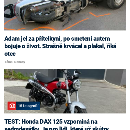
Adam jel za přítelkyní, po smetení autem
bojuje o život. Strašně krvácel a plakal, říká
otec
Téma: Nehody
15 fotografií
TEST: Honda DAX 125 vzpomíná na
sedmdesátky. Je pro lidi, které už skútry