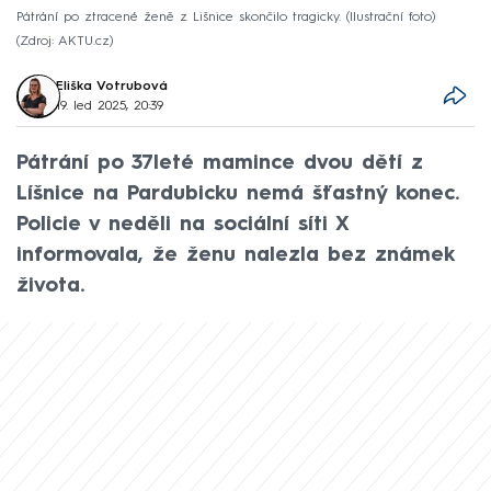
Pátrání po ztracené ženě z Lišnice skončilo tragicky. (Ilustrační foto)
Zdroj: AKTU.cz
Eliška Votrubová
19. led 2025, 20:39
Pátrání po 37leté mamince dvou dětí z
Líšnice na Pardubicku nemá šťastný konec.
Policie v neděli na sociální síti X
informovala, že ženu nalezla bez známek
života.