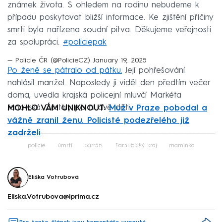
známek života. S ohledem na rodinu nebudeme k
případu poskytovat bližší informace. Ke zjištění příčiny
smrti byla nařízena soudní pitva. Děkujeme veřejnosti
za spolupráci.
#policiepak
— Policie ČR (@PolicieCZ)
January 19, 2025
Po ženě se pátralo od pátku.
Její pohřešování
nahlásil manžel. Naposledy ji viděl den předtím večer
doma, uvedla krajská policejní mluvčí Markéta
Janovská. Zůstaly po ní dvě děti.
MOHLO VÁM UNIKNOUT:
Muž v Praze pobodal a
vážně zranil ženu. Policisté podezřelého již
zadrželi
Failed to fetch
policie
úmrtí
pátrání
Pardubický kraj
maminka
Eliška Votrubová
Eliska.Votrubova@iprima.cz