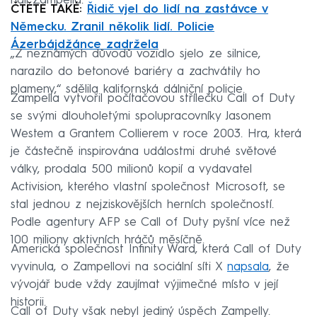
řídil Zampella.
ČTĚTE TAKÉ:
Řidič vjel do lidí na zastávce v
Německu. Zranil několik lidí. Policie
Ázerbájdžánce zadržela
„Z neznámých důvodů vozidlo sjelo ze silnice,
narazilo do betonové bariéry a zachvátily ho
plameny,“ sdělila kalifornská dálniční policie.
Zampella vytvořil počítačovou střílečku Call of Duty
se svými dlouholetými spolupracovníky Jasonem
Westem a Grantem Collierem v roce 2003. Hra, která
je částečně inspirována událostmi druhé světové
války, prodala 500 milionů kopií a vydavatel
Activision, kterého vlastní společnost Microsoft, se
stal jednou z nejziskovějších herních společností.
Podle agentury AFP se Call of Duty pyšní více než
100 miliony aktivních hráčů měsíčně.
Americká společnost Infinity Ward, která Call of Duty
vyvinula, o Zampellovi na sociální síti X
napsala
, že
vývojář bude vždy zaujímat výjimečné místo v její
historii.
Call of Duty však nebyl jediný úspěch Zampelly.