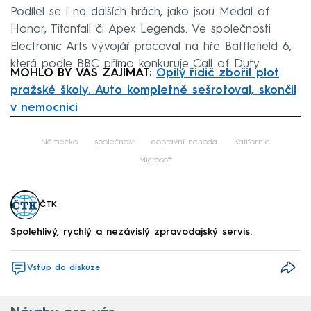
Podílel se i na dalších hrách, jako jsou Medal of
Honor, Titanfall či Apex Legends. Ve společnosti
Electronic Arts vývojář pracoval na hře Battlefield 6,
která podle BBC přímo konkuruje Call of Duty.
MOHLO BY VÁS ZAJÍMAT:
Opilý řidič zbořil plot
pražské školy. Auto kompletně sešrotoval, skončil
v nemocnici
Failed to fetch
Německo
společnost
dopravní nehoda
Kalifornie
Microsoft
ČTK
Spolehlivý, rychlý a nezávislý zpravodajský servis.
Vstup do diskuze