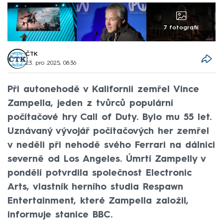
7 fotografií
ČTK
23. pro 2025, 08:36
Při autonehodě v Kalifornii zemřel Vince
Zampella, jeden z tvůrců populární
počítačové hry Call of Duty. Bylo mu 55 let.
Uznávaný vývojář počítačových her zemřel
v neděli při nehodě svého Ferrari na dálnici
severně od Los Angeles. Úmrtí Zampelly v
pondělí potvrdila společnost Electronic
Arts, vlastník herního studia Respawn
Entertainment, které Zampella založil,
informuje stanice BBC.