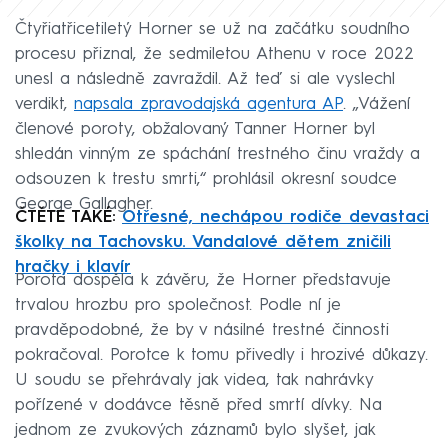
Čtyřiatřicetiletý Horner se už na začátku soudního
procesu přiznal, že sedmiletou Athenu v roce 2022
unesl a následně zavraždil. Až teď si ale vyslechl
verdikt,
napsala zpravodajská agentura AP
. „Vážení
členové poroty, obžalovaný Tanner Horner byl
shledán vinným ze spáchání trestného činu vraždy a
odsouzen k trestu smrti,“ prohlásil okresní soudce
George Gallagher.
ČTĚTE TAKÉ:
Otřesné, nechápou rodiče devastaci
školky na Tachovsku. Vandalové dětem zničili
hračky i klavír
Porota dospěla k závěru, že Horner představuje
trvalou hrozbu pro společnost. Podle ní je
pravděpodobné, že by v násilné trestné činnosti
pokračoval. Porotce k tomu přivedly i hrozivé důkazy.
U soudu se přehrávaly jak videa, tak nahrávky
pořízené v dodávce těsně před smrtí dívky. Na
jednom ze zvukových záznamů bylo slyšet, jak