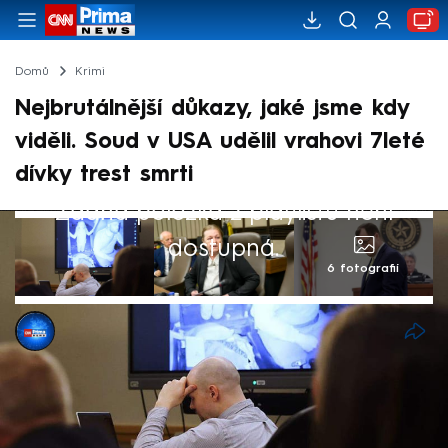
Domů
Krimi
Nejbrutálnější důkazy, jaké jsme kdy
viděli. Soud v USA udělil vrahovi 7leté
dívky trest smrti
Žádná položka z playlistu není
dostupná.
6 fotografií
Emily Maurerová
8. kvě 2026, 22:42
Trest smrti za vraždu sedmileté dívky ve
Spojených státech si vyslechl Tanner