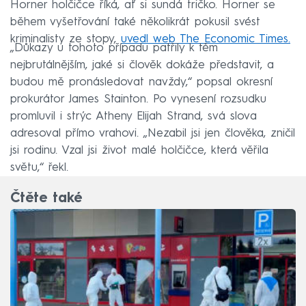
Horner holčičce říká, ať si sundá tričko. Horner se
během vyšetřování také několikrát pokusil svést
kriminalisty ze stopy,
uvedl web The Economic Times.
„Důkazy u tohoto případu patřily k těm
nejbrutálnějším, jaké si člověk dokáže představit, a
budou mě pronásledovat navždy,“ popsal okresní
prokurátor James Stainton. Po vynesení rozsudku
promluvil i strýc Atheny Elijah Strand, svá slova
adresoval přímo vrahovi. „Nezabil jsi jen člověka, zničil
jsi rodinu. Vzal jsi život malé holčičce, která věřila
světu,“ řekl.
Čtěte také