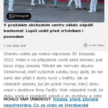
15
fotografií
V pražském obchodním centru někdo odpálil
bankomat. Lupiči unikli před vrtulníkem i
psovodem
6 min čtení
7. kvě 2026, 10:19
Dívenku viděla její rodina naposledy 30. listopadu
2022. Hrála si na příjezdové cestě před domem, pak
beze stopy zmizela. Pátrání ale netrvalo dlouho.
Detektivové, kteří vyslýchali svědky, brzy zjistili, že ten
samý den přijel k domu kurýr s balíčky. Jak se
následně ukázalo, byl jím právě Horner, který dívku
unesl v dodávce firmy FedEx. Vrah následně tvrdil, že
dívku srazil a zpanikařil, naložil ji do dodávky a zabil.
MOHLO VÁM UNIKNOUT:
Vražda, která zůstane
nepotrestána. Co se stalo ve šternberské