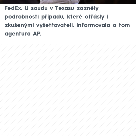
Horner, bývalý řidič přepravní společnosti
FedEx. U soudu v Texasu zazněly
podrobnosti případu, které otřásly i
zkušenými vyšetřovateli. Informovala o tom
agentura AP.