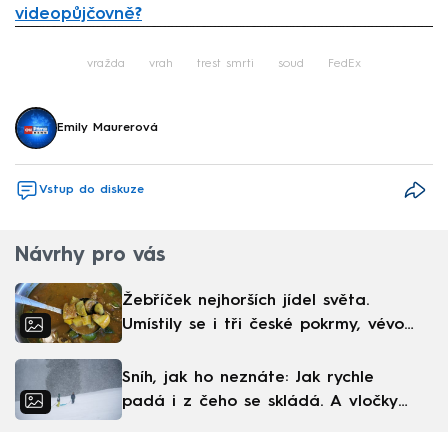
videopůjčovně?
Failed to fetch
vražda
vrah
trest smrti
soud
FedEx
Emily Maurerová
Vstup do diskuze
Návrhy pro vás
Žebříček nejhorších jídel světa.
Umístily se i tři české pokrmy, vévodí
skandinávská kuchyně
Sníh, jak ho neznáte: Jak rychle
padá i z čeho se skládá. A vločky
nejsou bílé