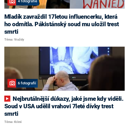
4 fotografie
Mladík zavraždil 17letou influencerku, která
ho odmítla. Pákistánský soud mu uložil trest
smrti
Téma: Vraždy
6 fotografií
Nejbrutálnější důkazy, jaké jsme kdy viděli.
Soud v USA udělil vrahovi 7leté dívky trest
smrti
Téma: Krimi