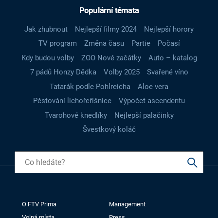
Populární témata
Jak zhubnout
Nejlepší filmy 2024
Nejlepší horory
TV program
Změna času
Partie
Počasí
Kdy budou volby
ZOO Nové začátky
Auto – katalog
7 pádů Honzy Dědka
Volby 2025
Svařené víno
Tatarák podle Pohlreicha
Aloe vera
Pěstování lichořeřišnice
Výpočet ascendentu
Tvarohové knedlíky
Nejlepší palačinky
Švestkový koláč
O FTV Prima
Management
Volná místa
Press