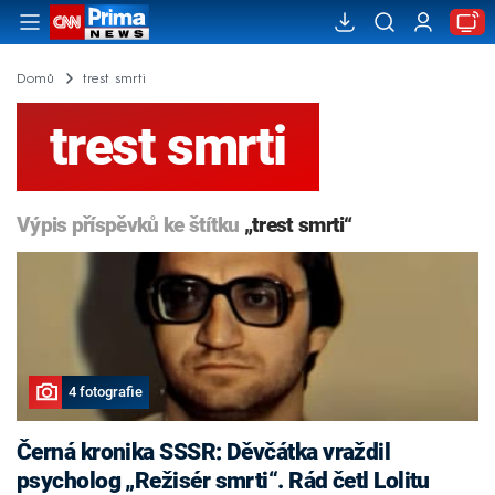
Domů
trest smrti
trest smrti
Výpis příspěvků ke štítku
„trest smrti“
4 fotografie
Černá kronika SSSR: Děvčátka vraždil
psycholog „Režisér smrti“. Rád četl Lolitu