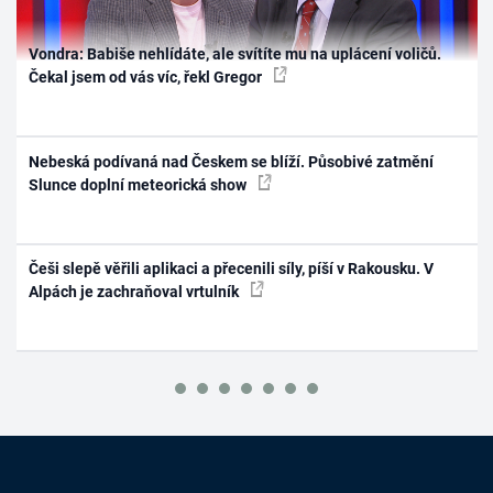
Vondra: Babiše nehlídáte, ale svítíte mu na uplácení voličů.
Čekal jsem od vás víc, řekl Gregor
Nebeská podívaná nad Českem se blíží. Působivé zatmění
Slunce doplní meteorická show
Češi slepě věřili aplikaci a přecenili síly, píší v Rakousku. V
Alpách je zachraňoval vrtulník