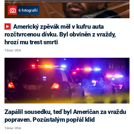
6 fotografií
Americký zpěvák měl v kufru auta
rozčtvrcenou dívku. Byl obviněn z vraždy,
hrozí mu trest smrti
Téma: USA
Zapálil sousedku, teď byl Američan za vraždu
popraven. Pozůstalým popřál klid
Téma: USA