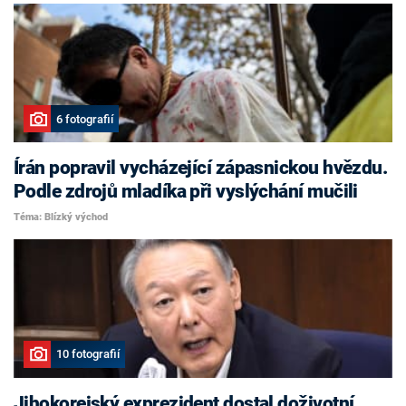
6 fotografií
Írán popravil vycházející zápasnickou hvězdu.
Podle zdrojů mladíka při vyslýchání mučili
Téma: Blízký východ
10 fotografií
Jihokorejský exprezident dostal doživotní