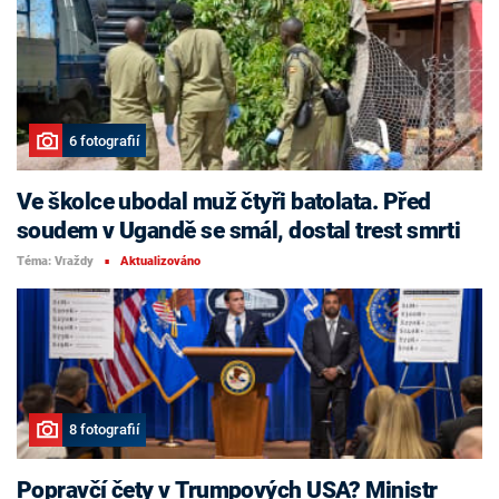
6 fotografií
Ve školce ubodal muž čtyři batolata. Před
soudem v Ugandě se smál, dostal trest smrti
Téma: Vraždy
Aktualizováno
■
8 fotografií
Popravčí čety v Trumpových USA? Ministr