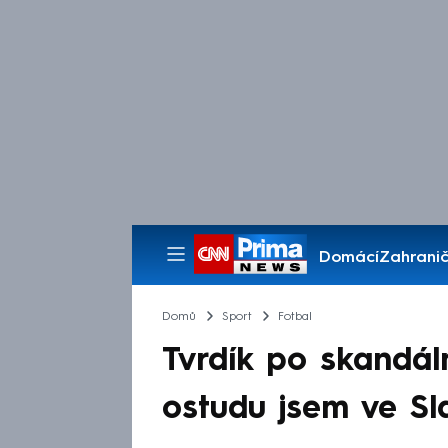
Domácí
Zahranič
Pořady
Domů
Sport
Fotbal
Tvrdík po skandál
ostudu jsem ve Sl