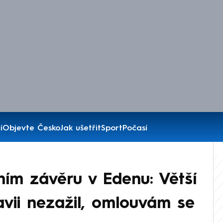
í
Objevte Česko
Jak ušetřit
Sport
Počasí
ním závěru v Edenu: Větší
avii nezažil, omlouvám se