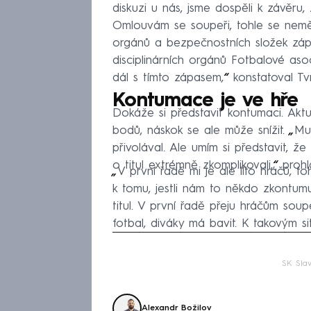
diskuzi u nás, jsme dospěli k závěru
Omlouvám se soupeři, tohle se nemě
orgánů a bezpečnostních složek zápa
disciplinárních orgánů Fotbalové aso
dál s tímto zápasem,
“
konstatoval Tvr
Kontumace je ve hře
Dokáže si představit kontumaci. Akt
bodů, náskok se ale může snížit.
„
Mus
přivolával. Ale umím si představit, 
o titul extrémně zkomplikovali,
“
prohlá
„
V první řadě mi je ale líto hráčů, 
k tomu, jestli nám to někdo zkontum
titul. V první řadě přeju hráčům soupe
fotbal, diváky má bavit. K takovým 
Fa
SK Slav
Alexandr Božilov