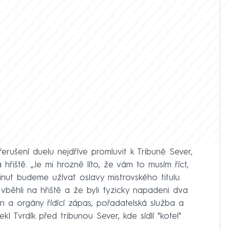
erušení duelu nejdříve promluvit k Tribuně Sever,
hřiště. „Je mi hrozně líto, že vám to musím říct,
minut budeme užívat oslavy mistrovského titulu.
vběhli na hřiště a že byli fyzicky napadeni dva
ion a orgány řídící zápas, pořadatelská služba a
ekl Tvrdík před tribunou Sever, kde sídlí "kotel"