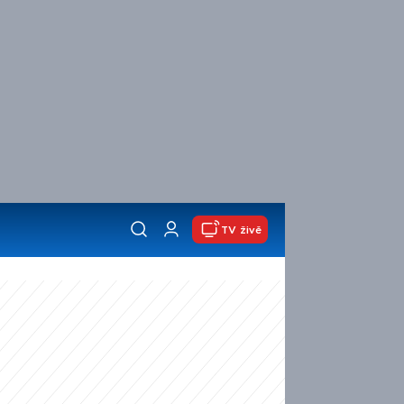
TV živě