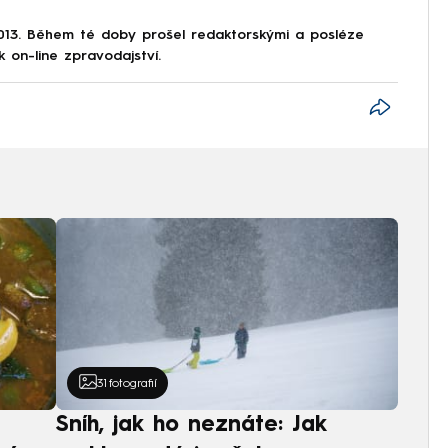
013. Během té doby prošel redaktorskými a posléze
k on-line zpravodajství.
31
fotografií
Sníh, jak ho neznáte: Jak