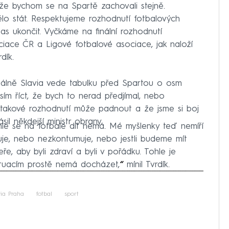
, že bychom se na Spartě zachovali stejně.
lo stát. Respektujeme rozhodnutí fotbalových
s ukončit. Vyčkáme na finální rozhodnutí
ciace ČR a Ligové fotbalové asociace, jak naloží
dík.
uálně Slavia vede tabulku před Spartou o osm
ím říct, že bych to nerad předjímal, nebo
že takové rozhodnutí může padnout a že jsme si boj
sil někdejší ministr obrany.
tohle se na fotbale dít nemá. Mé myšlenky teď nemíří
uje, nebo nezkontumuje, nebo jestli budeme mít
ře, aby byli zdraví a byli v pořádku. Tohle je
situacím prostě nemá docházet,
“
mínil Tvrdík.
iled to fetch
ia Praha
fotbal
sport