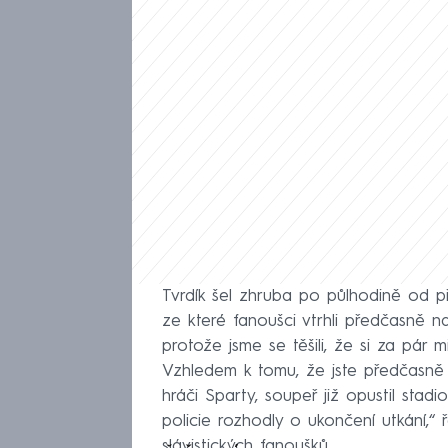
Tvrdík šel zhruba po půlhodině od př
ze které fanoušci vtrhli předčasně na 
protože jsme se těšili, že si za pár 
Vzhledem k tomu, že jste předčasně 
hráči Sparty, soupeř již opustil stad
policie rozhodly o ukončení utkání,“ ř
slávistických fanoušků.