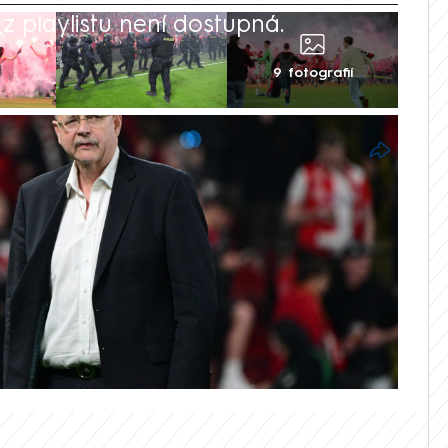
 playlistu není dostupná.
9 fotografií
lové Slavie Jaroslav Tvrdík v rozhovoru
litování nad závěrem ligového derby v
rhli předčasně na hřiště a napadli hráče
e jedná o největší ostudu, kterou během
 zažil, a omluvil se všem slušným
aké uvedl, že klub musí reagovat, aby se
 neopakovalo.