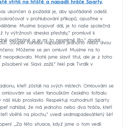
té vtrhli na hřiště a napadli hráče Sparty,
ápas ukončen a požádal je, aby spořádaně odešli.
epokračovat v prohlubování příkopů, opusťme v
euděláme. Musíme bojovat dál, je to naše společná
ž ty výtržnosti dneska přestaly,“ promluvil k
dně nešťastné a je mi to nesmírně líto," dodal.
osti. Soupeř nahlásil napadení jednoho nebo dvou
ukončeno. Můžeme se jen omluvit. Musíme na to
eopakovalo. Mohli jsme slavit titul, ale je z toho
působení ve Slavii zažil,“ řekl pak Tvrdík v
ionu, kteří zůstali na svých místech. Omlouvám se
a omlouvám se všem fanouškům českého fotbalu.
y náš klub proslavilo. Respektuji rozhodnutí Sparty
peř nahlásil, že má jednoho nebo dva hráče, kteří
eří vběhli na plochu," uvedl sedmapadesátiletý šéf
pení. „Za této situace, když jsme o tom vedli