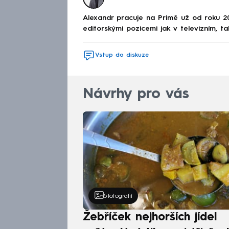
Alexandr pracuje na Primě už od roku 2
editorskými pozicemi jak v televizním, ta
Vstup do diskuze
Návrhy pro vás
5
fotografií
Žebříček nejhorších jídel