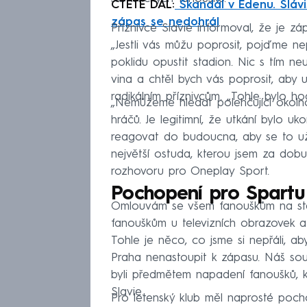
ČTĚTE DÁL:
Skandál v Edenu. Slávis
zápas se nedohrál
Příznivce Slavie informoval, že je z
„Jestli vás můžu poprosit, pojďme n
poklidu opustit stadion. Nic s tím n
vina a chtěl bych vás poprosit, aby u
radikálním příznivcům. „Tohle bylo ho
„Nemůžeme hledat polehčující okoln
hráčů. Je legitimní, že utkání bylo 
reagovat do budoucna, aby se to už n
největší ostuda, kterou jsem za dobu 
rozhovoru pro Oneplay Sport.
Pochopení pro Spartu
Omlouvám se všem fanouškům na stad
fanouškům u televizních obrazovek 
Tohle je něco, co jsme si nepřáli, ab
Praha nenastoupit k zápasu. Náš sou
byli předmětem napadení fanoušků, kt
Slavie.
Pro letenský klub měl naprosté pocho