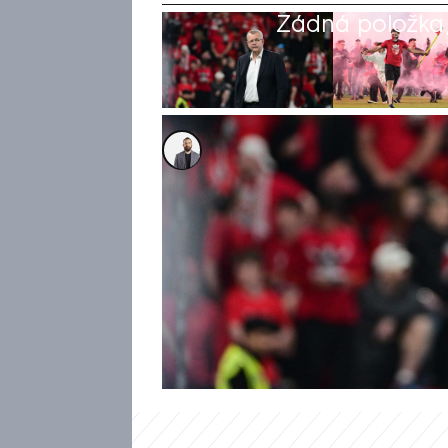
Žádná položka z
Alexandr Božilov
9. kvě 2026, 21:39
Předseda představenstva fotba
pro Oneplay Sport vyjádřil po
Edenu, kdy domácí fanoušci vt
Sparty. Tvrdík připustil, že s
svého působení u „sešívaných“
fanouškům. Slávistický boss t
nic podobného už v budoucnu