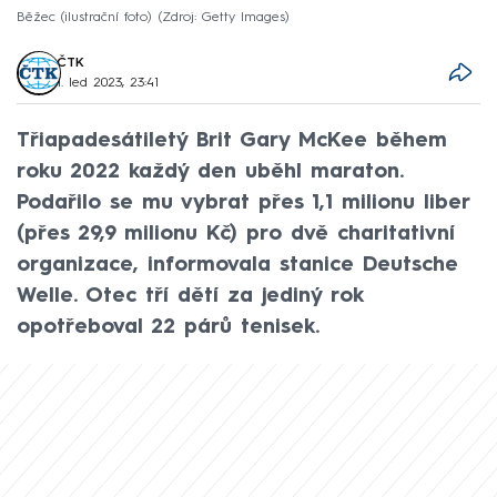
Běžec (ilustrační foto)
Zdroj: Getty Images
ČTK
1. led 2023, 23:41
Třiapadesátiletý Brit Gary McKee během
roku 2022 každý den uběhl maraton.
Podařilo se mu vybrat přes 1,1 milionu liber
(přes 29,9 milionu Kč) pro dvě charitativní
organizace, informovala stanice Deutsche
Welle. Otec tří dětí za jediný rok
opotřeboval 22 párů tenisek.