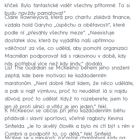
křičeli. Bylo fantastické vidět všechny přítomné. To si
budu navždy pamatovat.“
Claire Rowneyová, která pro charitu získává finance,
vzdala hold Garyho „úspěchu a obětavosti“, které
podle ní „přesáhly všechny meze“. „Neexistuje
dostatek slov, která by vyjádřila naši upřímnou
vděčnost za vše, co udělal, aby pomohl organizaci
Macmillan podporovat lidi s rakovinou v době, kdy
nás potřebují více než kdy jindy,“ dodala.
List The Guardian se McKeeho během jeho snažení
zeptal, kde bere motivaci ke každodenním
maratonům. „Není dobré říkat lidem, že něco uděláte,
a pak si najít výmluvu, proč to neudělat. Já si najdu
důvod, proč to udělat. Když to rozeberete, jsem to
jen já proti silnici a vítěz je jen jeden,“ řekl.
K McKeeovi se občas při jeho každodenním běhu
přidávali i slavní sportovci, včetně ragbisty Kevina
Sinfielda. „Je to skvělý člověk a bylo mi ctí být s ním v
Cumbrii a podpořit to, co dělá,“ řekl Sinfield.
McKee se v minulosti zúčastnil charitativní jízdy na