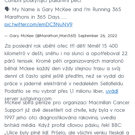
Cumbrii poskytující paliativní péči.
🗣 My Name is Gary McKee and I'm Running 365
Marathons in 365 Days........
pic.twitter.com/emDC3NuNV9
— Gary McKee (@Marathon_Man365)
September 26, 2022
Za poslední rok uběhl otec tří dětí téměř 15 400
kilometrů v dešti, sněhu i na slunci a opotřeboval 22
párů tenisek. Kromě pěti organizovaných maratonů
běhal Mckee každý den vždy stejnou trasu a svůj
denní cíl často splnil ještě předtím, než se vydal do
práce v jaderné elektrárně v nedalekém Sellafieldu.
Podařilo se mu vybrat přes 1,1 milionu liber,
uvádí
server justgiving.com.
McKee sbírá peníze pro organizaci Macmillan Cancer
Support již dvě desetiletí od chvíle, kdy byla v roce
1997 jeho otci diagnostikována rakovina, uvedla
britská média. Když proťal cílovou pásku, řekl BBC:
„Ulice byly plné lidí. Pršelo, ale všichni venku tleskali a