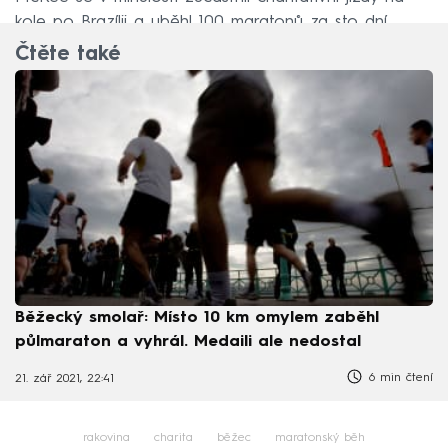
kole po Brazílii a uběhl 100 maratonů za sto dní.
Čtěte také
Běžecký smolař: Místo 10 km omylem zaběhl
půlmaraton a vyhrál. Medaili ale nedostal
6 min čtení
21. zář 2021, 22:41
rakovina
charita
běžec
maratonský běh