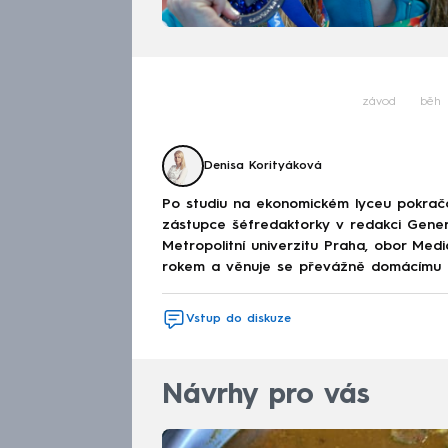
závod
běh
Denisa Korityáková
Po studiu na ekonomickém lyceu pokračov
zástupce šéfredaktorky v redakci Genera
Metropolitní univerzitu Praha, obor Med
rokem a věnuje se převážně domácímu děn
Vstup do diskuze
Návrhy pro vás