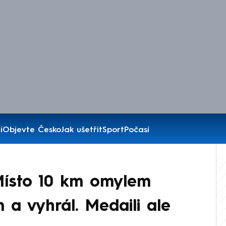
í
Objevte Česko
Jak ušetřit
Sport
Počasí
Místo 10 km omylem
 a vyhrál. Medaili ale