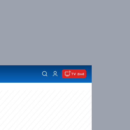
TV živě