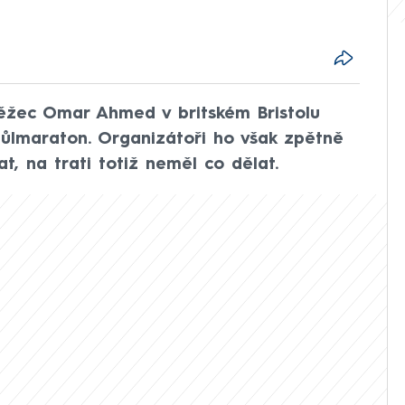
Běžec Omar Ahmed v britském Bristolu
půlmaraton. Organizátoři ho však zpětně
at, na trati totiž neměl co dělat.