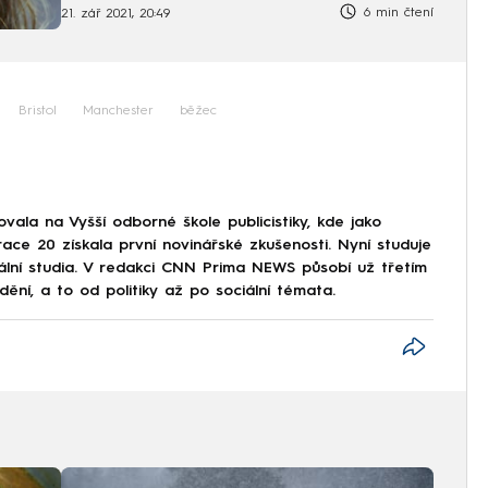
6 min čtení
21. zář 2021, 20:49
Bristol
Manchester
běžec
ala na Vyšší odborné škole publicistiky, kde jako
ce 20 získala první novinářské zkušenosti. Nyní studuje
iální studia. V redakci CNN Prima NEWS působí už třetím
í, a to od politiky až po sociální témata.