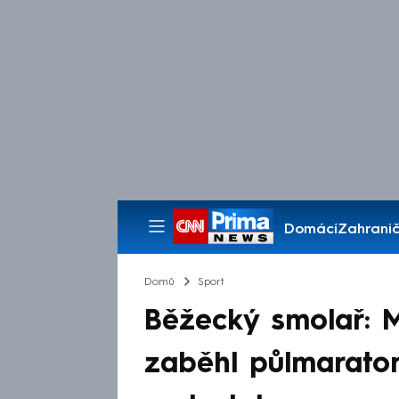
Domácí
Zahranič
Pořady
Domů
Sport
Běžecký smolař: 
zaběhl půlmaraton