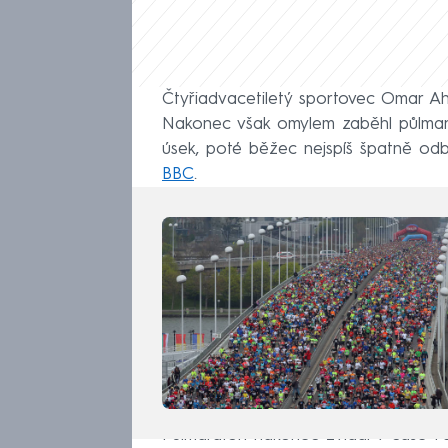
Čtyřiadvacetiletý sportovec Omar Ah
Nakonec však omylem zaběhl půlmara
úsek, poté běžec nejspíš špatně odbo
BBC
.
Půlmaraton nakonec zvládl v čase 1:03