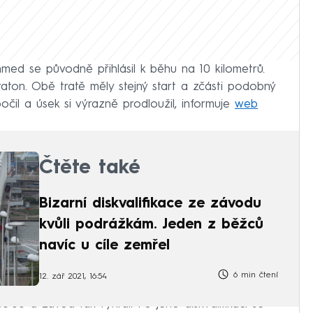
med se původně přihlásil k běhu na 10 kilometrů.
ton. Obě tratě měly stejný start a zčásti podobný
čil a úsek si výrazně prodloužil, informuje
web
Čtěte také
Bizarní diskvalifikace ze závodu
kvůli podrážkám. Jeden z běžců
navíc u cíle zemřel
6 min čtení
12. zář 2021, 16:54
:08 a závod tak vyhrál. Po jeho diskvalifikaci se