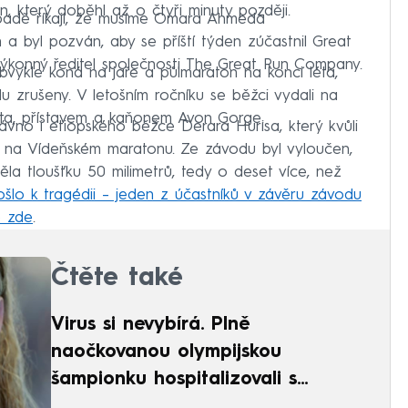
n, který doběhl až o čtyři minuty později.
řípadě říkají, že musíme Omara Ahmeda
 a byl pozván, aby se příští týden zúčastnil Great
 výkonný ředitel společnosti The Great Run Company.
obvykle koná na jaře a půlmaraton na konci léta,
u zrušeny. V letošním ročníku se běžci vydali na
sta, přístavem a kaňonem Avon Gorge.
dávno i etiopského běžce Derara Hurisa, který kvůli
ví na Vídeňském maratonu. Ze závodu byl vyloučen,
a tloušťku 50 milimetrů, tedy o deset více, než
šlo k tragédii – jeden z účastníků v závěru závodu
e zde
.
Čtěte také
Virus si nevybírá. Plně
naočkovanou olympijskou
šampionku hospitalizovali s
covidem