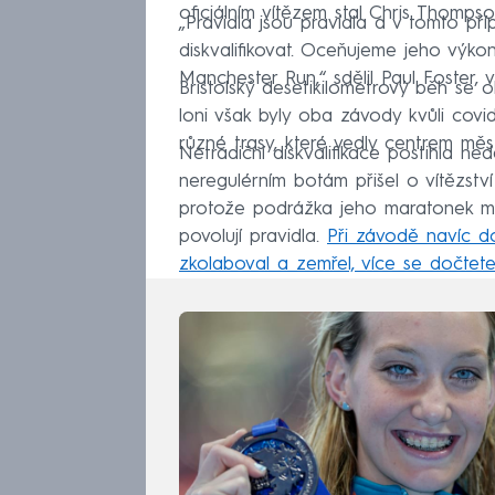
oficiálním vítězem stal Chris Thompso
„Pravidla jsou pravidla a v tomto p
diskvalifikovat. Oceňujeme jeho výkon
Manchester Run,“ sdělil Paul Foster,
Bristolský desetikilometrový běh se 
loni však byly oba závody kvůli covid
různé trasy, které vedly centrem mě
Netradiční diskvalifikace postihla ne
neregulérním botám přišel o vítězst
protože podrážka jeho maratonek měl
povolují pravidla.
Při závodě navíc do
zkolaboval a zemřel, více se dočtet