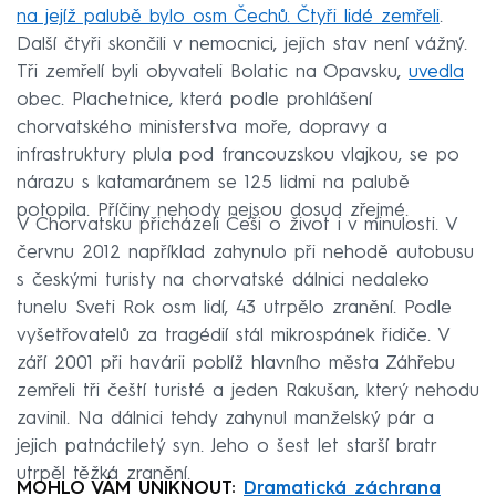
na jejíž palubě bylo osm Čechů. Čtyři lidé zemřeli
.
Další čtyři skončili v nemocnici, jejich stav není vážný.
Tři zemřelí byli obyvateli Bolatic na Opavsku,
uvedla
obec. Plachetnice, která podle prohlášení
chorvatského ministerstva moře, dopravy a
infrastruktury plula pod francouzskou vlajkou, se po
nárazu s katamaránem se 125 lidmi na palubě
potopila. Příčiny nehody nejsou dosud zřejmé.
V Chorvatsku přicházeli Češi o život i v minulosti. V
červnu 2012 například zahynulo při nehodě autobusu
s českými turisty na chorvatské dálnici nedaleko
tunelu Sveti Rok osm lidí, 43 utrpělo zranění. Podle
vyšetřovatelů za tragédií stál mikrospánek řidiče. V
září 2001 při havárii poblíž hlavního města Záhřebu
zemřeli tři čeští turisté a jeden Rakušan, který nehodu
zavinil. Na dálnici tehdy zahynul manželský pár a
jejich patnáctiletý syn. Jeho o šest let starší bratr
utrpěl těžká zranění.
MOHLO VÁM UNIKNOUT:
Dramatická záchrana