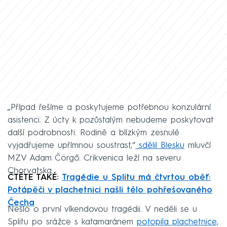
„Případ řešíme a poskytujeme potřebnou konzulární
asistenci. Z úcty k pozůstalým nebudeme poskytovat
další podrobnosti. Rodině a blízkým zesnulé
vyjadřujeme upřímnou soustrast,“
sdělil Blesku
mluvčí
MZV Adam Čörgő. Crikvenica leží na severu
Chorvatska.
ČTĚTE TAKÉ:
Tragédie u Splitu má čtvrtou oběť:
Potápěči v plachetnici našli tělo pohřešovaného
Čecha
Nešlo o první víkendovou tragédii. V neděli se u
Splitu po srážce s katamaránem
potopila plachetnice,