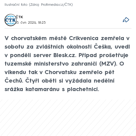
Ilustrační foto
Zdroj: Profimedia.cz/ČTK
ČTK
15. čvn 2026, 18:25
V chorvatském městě Crikvenica zemřela v
sobotu za zvláštních okolností Češka, uvedl
v pondělí server Blesk.cz. Případ prošetřuje
tuzemské ministerstvo zahraničí (MZV). O
víkendu tak v Chorvatsku zemřelo pět
Čechů. Čtyři oběti si vyžádala nedělní
srážka katamaránu s plachetnicí.