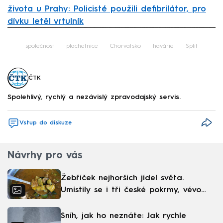
života u Prahy: Policisté použili defibrilátor, pro
dívku letěl vrtulník
Failed to fetch
společnost
plachetnice
Chorvatsko
havárie
Split
ČTK
Spolehlivý, rychlý a nezávislý zpravodajský servis.
Vstup do diskuze
Návrhy pro vás
Žebříček nejhorších jídel světa.
Umístily se i tři české pokrmy, vévodí
skandinávská kuchyně
Sníh, jak ho neznáte: Jak rychle