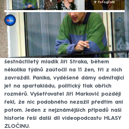
9 fotografií
CNN Prima NEWS
31. říj 2025, 05:43
Praha, jaro 1985. Blížila se spartakiáda a
Praha žila ve strachu: Někdo tam brutálně
napadal a zabíjel ženy. Spartakiádní vrah,
šestnáctiletý mladík Jiří Straka, během
několika týdnů zaútočil na 11 žen, tři z nich
zavraždil. Panika, vyděšené dámy odmítající
jet na spartakiádu, politický tlak obřích
rozměrů. Vyšetřovatel Jiří Markovič později
řekl, že nic podobného nezažil předtím ani
potom. Jeden z nejznámějších případů naší
historie řeší další díl videopodcastu HLASY
ZLOČINU.