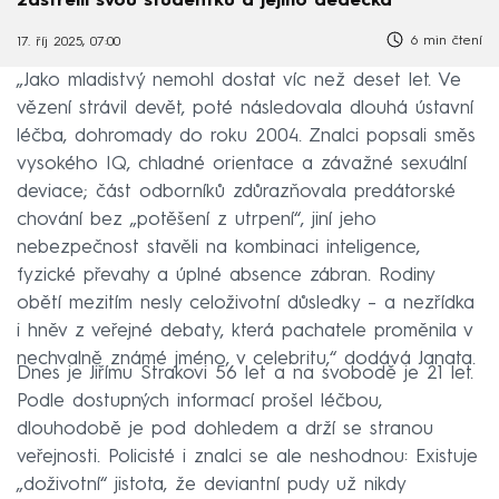
zastřelil svou studentku a jejího dědečka
6 min čtení
17. říj 2025, 07:00
„Jako mladistvý nemohl dostat víc než deset let. Ve
vězení strávil devět, poté následovala dlouhá ústavní
léčba, dohromady do roku 2004. Znalci popsali směs
vysokého IQ, chladné orientace a závažné sexuální
deviace; část odborníků zdůrazňovala predátorské
chování bez „potěšení z utrpení“, jiní jeho
nebezpečnost stavěli na kombinaci inteligence,
fyzické převahy a úplné absence zábran. Rodiny
obětí mezitím nesly celoživotní důsledky – a nezřídka
i hněv z veřejné debaty, která pachatele proměnila v
nechvalně známé jméno, v celebritu,“ dodává Janata.
Dnes je Jiřímu Strakovi 56 let a na svobodě je 21 let.
Podle dostupných informací prošel léčbou,
dlouhodobě je pod dohledem a drží se stranou
veřejnosti. Policisté i znalci se ale neshodnou: Existuje
„doživotní“ jistota, že deviantní pudy už nikdy