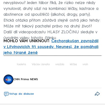
nevyplavou? Jeden tábor říká, že riziko nelze nikdy
vynulovat, druhý sází na kombinaci léčby, kastrace a
abstinence od spouštěčů (alkohol, drogy, party).
Etická otázka přitom zůstává stejně ostrá jako tehdy:
Může mít takový pachatel právo na druhý život?
Další díl videopodcastu HLASY ZLOČINU sledujte v
úvodním videu tohoto článku.
MOHLO VÁM UNIKNOUT:
Čechorakušan zavraždil
v Litvínovicích tři sousedy. Neunesl, že pomáhali
jeho týrané ženě
Failed to fetch
toaleta
Václav Janata
vražda
léčba
vrah
CNN Prima NEWS
Vstup do diskuze