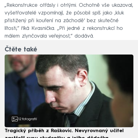
„Rekonstrukce otřásly i otrlými. Ochotně vše ukazoval,
vyšetřovatelé vzpomínají, že působil spíš jako ‚kluk
přistižený při kouření na záchodě‘ bez skutečné
lítosti,“ říká Kvasnička. „Při jedné z rekonstrukcí ho
málem zlynčovala veřejnost,“ dodává.
Čtěte také
12
fotografií
Tragický příběh z Raškovic. Nevyrovnaný učitel