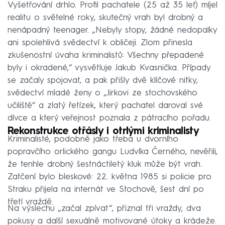
Vyšetřování drhlo. Profil pachatele (25 až 35 let) míjel
Pětiletý Honzík věřil mámě ze všech nejvíc,
realitu o světelné roky, skutečný vrah byl drobný a
zavraždila ho
nenápadný teenager. „Nebyly stopy, žádné nedopalky
Václav otrávil exmanželce vodku, sváděl to na
ani spolehlivá svědectví k obličeji. Zlom přinesla
metanol
zkušenostní úvaha kriminalistů: Všechny přepadené
Střelba v Protivíně: Dva policisté zemřeli, vraždil
byly i okradené,“ vysvětluje Jakub Kvasnička. Případy
manžel
se začaly spojovat, a pak přišly dvě klíčové nitky,
svědectví mladé ženy o „Jirkovi ze stochovského
Boxer Banongo šokoval Brno, upálil muže
učiliště“ a zlatý řetízek, který pachatel daroval své
zaživa v autě
dívce a který veřejnost poznala z pátracího pořadu.
Rekonstrukce otřásly i otrlými kriminalisty
Kriminalisté, podobně jako třeba u dvorního
popravčího orlického gangu Ludvíka Černého, nevěřili,
že tenhle drobný šestnáctiletý kluk může být vrah.
Zatčení bylo bleskové: 22. května 1985 si policie pro
Straku přijela na internát ve Stochově, šest dní po
třetí vraždě.
Na výslechu „začal zpívat“, přiznal tři vraždy, dva
pokusy a další sexuálně motivované útoky a krádeže.