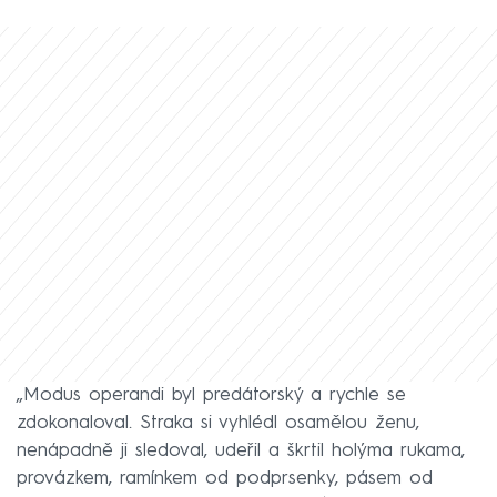
„Modus operandi byl predátorský a rychle se
zdokonaloval. Straka si vyhlédl osamělou ženu,
nenápadně ji sledoval, udeřil a škrtil holýma rukama,
provázkem, ramínkem od podprsenky, pásem od