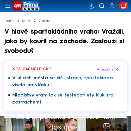
Domů
Krimi
Vraždy
V hlavě spartakiádního vraha: Vraždil,
jako by kouřil na záchodě. Zaslouží si
svobodu?
NEŽ ZAČNETE ČÍST
V ulicích města se šířil strach, spartakiáda
visela na vlásku.
Mladistvý vrah: Jak se šestnáctiletý kluk stal
postrachem?
Žádná položka z playlistu není
dostupná.