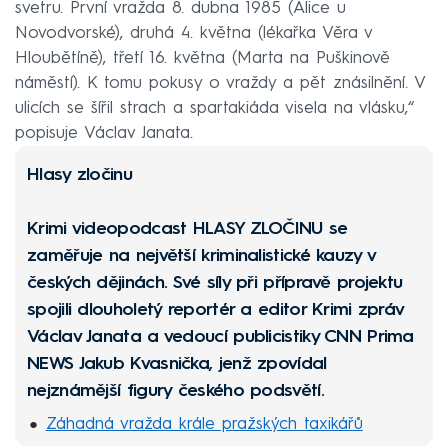
svetru. První vražda 8. dubna 1985 (Alice u
Novodvorské), druhá 4. května (lékařka Věra v
Hloubětíně), třetí 16. května (Marta na Puškinově
náměstí). K tomu pokusy o vraždy a pět znásilnění. V
ulicích se šířil strach a spartakiáda visela na vlásku,“
popisuje Václav Janata.
Hlasy zločinu
Krimi videopodcast
HLASY ZLOČINU
se
zaměřuje na největší kriminalistické kauzy v
českých dějinách. Své síly při přípravě projektu
spojili dlouholetý reportér a editor Krimi zpráv
Václav Janata a vedoucí publicistiky CNN Prima
NEWS Jakub Kvasnička, jenž zpovídal
nejznámější figury českého podsvětí.
Záhadná vražda krále pražských taxikářů