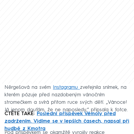
Něrgešová na svém
Instagramu
zveřejnila snímek, na
kterém pózuje před nazdobeným vánočním
stromečkem a svírá přitom ruce svých dětí. „Vánoce!
Já jenom doufám, že ne naposledy,“ připsala k fotce.
ČTĚTE TAKÉ:
Poslední příspěvek Vémoly před
zadržením. Vidíme se v lepších časech, napsal při
hudbě z Kmotra
Pod příspěvkem se okamžitě vyrojily reakce