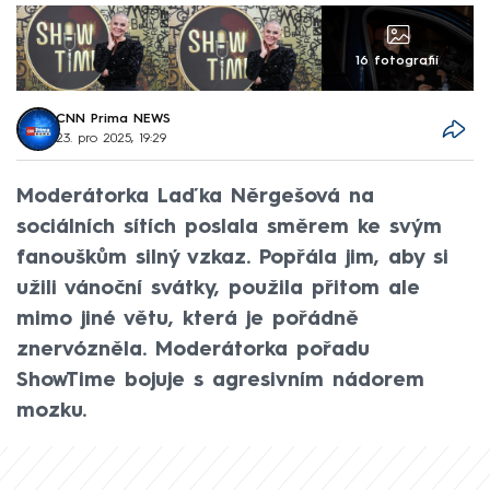
16 fotografií
CNN Prima NEWS
23. pro 2025, 19:29
Moderátorka Laďka Něrgešová na
sociálních sítích poslala směrem ke svým
fanouškům silný vzkaz. Popřála jim, aby si
užili vánoční svátky, použila přitom ale
mimo jiné větu, která je pořádně
znervózněla. Moderátorka pořadu
ShowTime bojuje s agresivním nádorem
mozku.