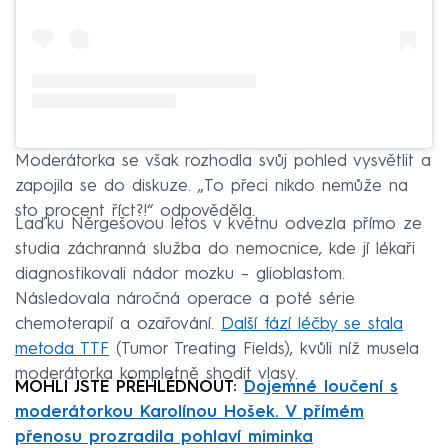
Moderátorka se však rozhodla svůj pohled vysvětlit a
zapojila se do diskuze. „To přeci nikdo nemůže na
sto procent říct?!“ odpověděla.
Laďku Něrgešovou letos v květnu odvezla přímo ze
studia záchranná služba do nemocnice, kde jí lékaři
diagnostikovali nádor mozku – glioblastom.
Následovala náročná operace a poté série
chemoterapií a ozařování.
Další fází léčby se stala
metoda TTF
(Tumor Treating Fields), kvůli níž musela
moderátorka kompletně shodit vlasy.
MOHLI JSTE PŘEHLÉDNOUT:
Dojemné loučení s
moderátorkou Karolínou Hošek. V přímém
přenosu prozradila pohlaví miminka