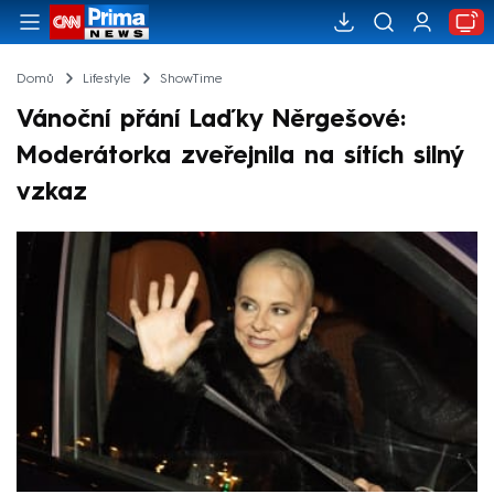
Domů
Lifestyle
ShowTime
Vánoční přání Laďky Něrgešové:
Moderátorka zveřejnila na sítích silný
vzkaz