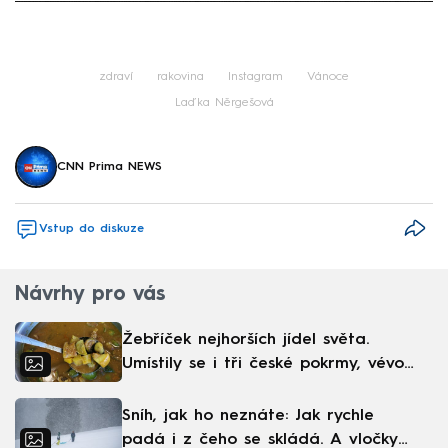
Failed to fetch
zdraví
rakovina
Instagram
Vánoce
Laďka Něrgešová
CNN Prima NEWS
Vstup do diskuze
Návrhy pro vás
Žebříček nejhorších jídel světa.
Umístily se i tři české pokrmy, vévodí
skandinávská kuchyně
Sníh, jak ho neznáte: Jak rychle
padá i z čeho se skládá. A vločky