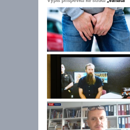
Výpis příspěvků ke štítku
„varlata“