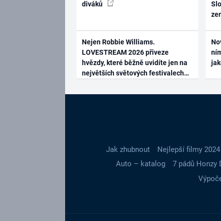
diváků
Slo
ze
Nejen Robbie Williams.
No
LOVESTREAM 2026 přiveze
ním
hvězdy, které běžně uvidíte jen na
ja
největších světových festivalech
Jak zhubnout
Nejlepší filmy 2024
Auto – katalog
7 pádů Honzy 
Výpoče