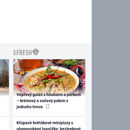
Vepřový guláš s houbami a pórkem
– krémový a voňavý pokrm z
jednoho hrnce
Křupavé květákové minipizzy s
olomouckými tvarůžky: bezlepkový