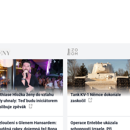
thiase Hložka ženy do vztahu
Tank KV-1 Němce dokonale
dy uhnaly: Teď budu iniciátorem
zaskočil
 slibuje zpěvák
zloučení s Glenem Hansardem:
Operace Entebbe ukázala
outěná rakev, dojemná řeč Bona
schopnosti Izraele. Při