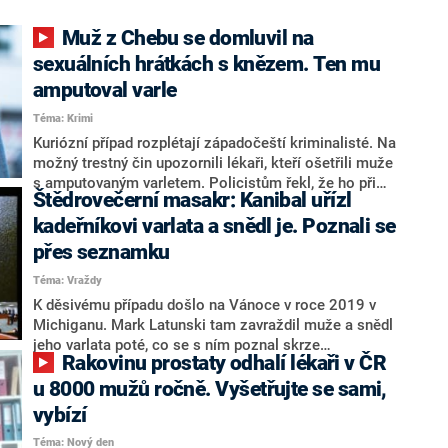
Muž z Chebu se domluvil na
sexuálních hrátkách s knězem. Ten mu
amputoval varle
Téma: Krimi
Kuriózní případ rozplétají západočeští kriminalisté. Na
možný trestný čin upozornili lékaři, kteří ošetřili muže
s amputovaným varletem. Policistům řekl, že ho při
Štědrovečerní masakr: Kanibal uřízl
sexuální hrátkách zranil kněz.
kadeřníkovi varlata a snědl je. Poznali se
přes seznamku
Téma: Vraždy
K děsivému případu došlo na Vánoce v roce 2019 v
Michiganu. Mark Latunski tam zavraždil muže a snědl
jeho varlata poté, co se s ním poznal skrze
Rakovinu prostaty odhalí lékaři v ČR
seznamovací aplikaci Grindr. Začátkem roku 2022 se
místními přezdívaný „pojídač orgánů“ postaví znovu
u 8000 mužů ročně. Vyšetřujte se sami,
před soud. K brutální vraždě se přiznal. Pozůstatky
vybízí
25letého kadeřníka Kevina Bacona byly nalezeny čtyři
Téma: Nový den
dny po spáchání hrůzného činu – visely ve skryté