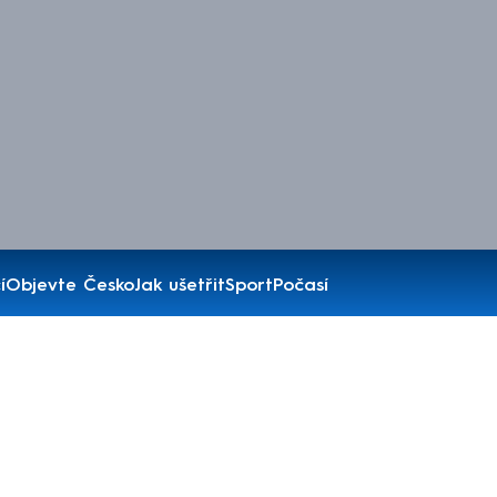
í
Objevte Česko
Jak ušetřit
Sport
Počasí