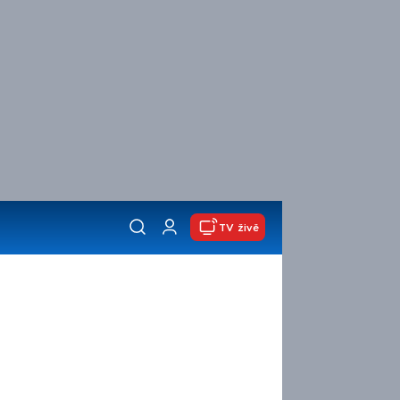
TV živě