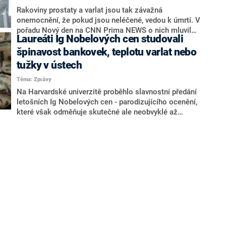
místnosti suterénu pachatelova domu.
Rakoviny prostaty a varlat jsou tak závažná
onemocnění, že pokud jsou neléčené, vedou k úmrtí. V
pořadu Nový den na CNN Prima NEWS o nich mluvil
Laureáti Ig Nobelových cen studovali
přednosta Urologické kliniky Thomayerovy nemocnice
Roman Zachoval. U rakoviny prostaty, která je ročně
špinavost bankovek, teplotu varlat nebo
diagnostikována asi osmi tisícům mužů, spočívá
tužky v ústech
nebezpečí v obrovském množství případů, zatímco u
Téma: Zprávy
nádorů varlat je riziko v často velmi rychlém průběhu.
Nepodceňujte proto prevenci ani samovyšetření.
Na Harvardské univerzitě proběhlo slavnostní předání
letošních Ig Nobelových cen - parodizujícího ocenění,
které však odměňuje skutečné ale neobvyklé až
absurdní vědecké objevy. Letošní vítězové bádali třeba
nad špinavostí bankovek, množstvím slin
produkovaných pětiletým dítětem, krychlovým tvarem
vombatích hovínek nebo nad rozdílem teploty levého a
pravého varlete u mužů.