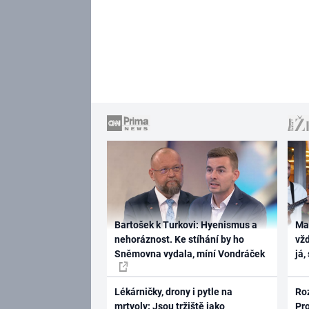
Bartošek k Turkovi: Hyenismus a
Ma
nehoráznost. Ke stíhání by ho
vž
Sněmovna vydala, míní Vondráček
já,
Lékárničky, drony i pytle na
Ro
mrtvoly: Jsou tržiště jako
Pr