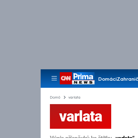
Domácí
Zahranič
Pořady
Domů
varlata
varlata