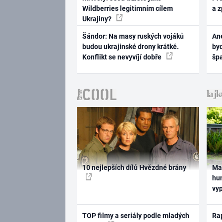
Wildberries legitimním cílem
a 
Ukrajiny?
Šándor: Na masy ruských vojáků
Ane
budou ukrajinské drony krátké.
byd
Konflikt se nevyvíjí dobře
šp
10 nejlepších dílů Hvězdné brány
Ma
hum
vy
TOP filmy a seriály podle mladých
Rap