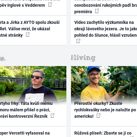
zpěv Irglové s Vedderem
osvobozování rukojmích padl br
premiéra
ta a Jirka z AYTO spolu zkouší
Video zachytilo výzkumníka na
let. Válise mrzí, že ukázal
okraji lávového jezera. Je to jak
atné stránky
pohled do Slunce, hlásil vzruše
rtyho frky: Táta kvůli mému
Přerostlé okurky? Zkuste
oru málem přišel o práci,
rychlokvašky nebo je naložte po
práví kontroverzní Řezník
americku!
per Vercetti vyfasoval na
Růžová plíseň: Zbavte se jí co