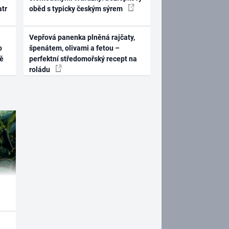
atr
oběd s typicky českým sýrem
Vepřová panenka plněná rajčaty,
o
špenátem, olivami a fetou –
ně
perfektní středomořský recept na
roládu