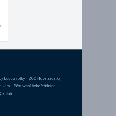
dy budou volby
ZOO Nové začátky
e vera
Pěstování lichořeřišnice
ý koláč