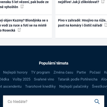
vensku 5 let vězení, pak bude ze
nejdříve! Jak ji zlikvidovat?
mě vyhoštěn
vý objev Kazmy? Blondýnka se s
Pivo v zahradě: Hnojivo na růže,
 vodí za ruce a fotí se na místě
past na komáry i čistič nářadí
ko Rosecká
Populární témata
Nejlepší horory
TV program
Změna času
Partie
Počasí
K
Dědka
Volby 2025
Svařené víno
Tatarák podle Pohlreicha
Alo
t ascendentu
Tvarohové knedlíky
Nejlepší palačinky
Švestkov