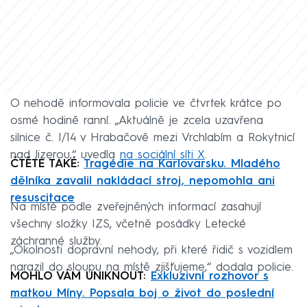
O nehodě informovala policie ve čtvrtek krátce po
osmé hodině ranní. „Aktuálně je zcela uzavřena
silnice č. I/14 v Hrabačově mezi Vrchlabím a Rokytnicí
nad Jizerou,“ uvedla
na sociální síti X
.
ČTĚTE TAKÉ:
Tragédie na Karlovarsku. Mladého
dělníka zavalil nakládací stroj, nepomohla ani
resuscitace
Na místě podle zveřejněných informací zasahují
všechny složky IZS, včetně posádky Letecké
záchranné služby.
„Okolnosti dopravní nehody, při které řidič s vozidlem
narazil do sloupu na místě zjišťujeme,“ dodala policie.
MOHLO VÁM UNIKNOUT:
Exkluzivní rozhovor s
matkou Míny. Popsala boj o život do poslední