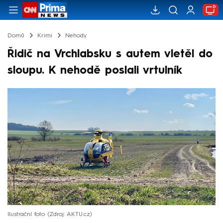
Domů
Krimi
Nehody
Řidič na Vrchlabsku s autem vletěl do
sloupu. K nehodě poslali vrtulník
Ilustrační foto
Zdroj: AKTU.cz