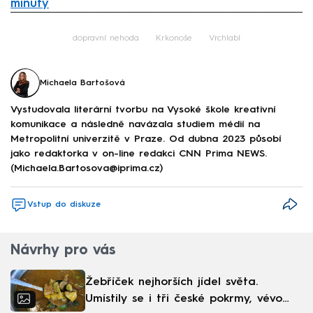
minuty
Failed to fetch
dopravní nehoda
Krkonoše
Vrchlabí
Michaela Bartošová
Vystudovala literární tvorbu na Vysoké škole kreativní
komunikace a následně navázala studiem médií na
Metropolitní univerzitě v Praze. Od dubna 2023 působí
jako redaktorka v on-line redakci CNN Prima NEWS.
(Michaela.Bartosova@iprima.cz)
Vstup do diskuze
Návrhy pro vás
Žebříček nejhorších jídel světa.
Umístily se i tři české pokrmy, vévodí