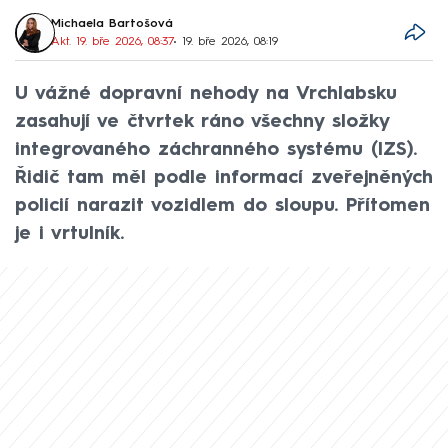
Michaela Bartošová
Akt. 19. bře 2026, 08:37
• 19. bře 2026, 08:19
U vážné dopravní nehody na Vrchlabsku
zasahují ve čtvrtek ráno všechny složky
integrovaného záchranného systému (IZS).
Řidič tam měl podle informací zveřejněných
policií narazit vozidlem do sloupu. Přítomen
je i vrtulník.