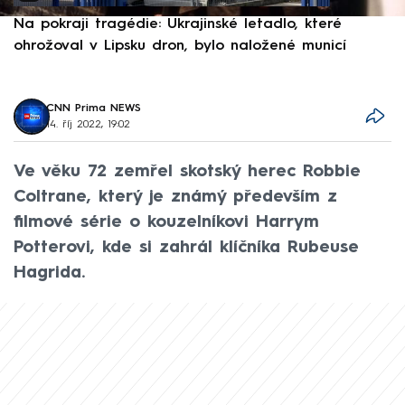
Na pokraji tragédie: Ukrajinské letadlo, které
P
ohrožoval v Lipsku dron, bylo naložené municí
e
CNN Prima NEWS
14. říj 2022, 19:02
Ve věku 72 zemřel skotský herec Robbie
Coltrane, který je známý především z
filmové série o kouzelníkovi Harrym
Potterovi, kde si zahrál klíčníka Rubeuse
Hagrida.