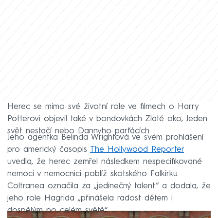
Herec se mimo své životní role ve filmech o Harry
Potterovi objevil také v bondovkách Zlaté oko, Jeden
svět nestačí nebo Dannyho parťácích.
Jeho agentka Belinda Wrightová ve svém prohlášení
pro americký časopis
The Hollywood Reporter
uvedla, že herec zemřel následkem nespecifikované
nemoci v nemocnici poblíž skotského Falkirku.
Coltranea označila za „jedinečný talent“ a dodala, že
jeho role Hagrida „přinášela radost dětem i
dospělým po celém světě“.