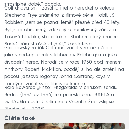
strastiplné době,“ dodala.
Coltranova smrt zasáhla i jeho hereckého kolegu
Stephena Frye známého z filmové série Hobit. „S
Robbiem jsem se poznal téměř přesně před 40 lety.
Byl jsem ohromený, zděšený a zamilovaný zároveň.
Taková hloubka, síla a talent. Sbohem starý brachu.
Budeš nám strašně chybět,“ konstatoval.
Glasgowský rodák Coltrane začal veřejně působit
jako stand-up komik v klubech v Edinburghu a jako
divadelní herec. Narodil se v roce 1950 pod jménem
Anthony Robert McMillan, později si ho ale změnil na
počest jazzové legendy Johna Coltrana, když v
Londýně začal svoji filmovou kariéru.
Role Edwarda „Fitze“ Fitzgeralda v britském seriálu
Bedna (1993 až 1995) mu přinesla cenu BAFTA a
vydláždila cestu k rolím jako Valentin Žukovskij ve
Zlatém oku (1995).
Čtěte také