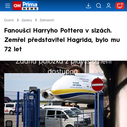
Domů
Zprávy
Zahraničí
Fanoušci Harryho Pottera v slzách.
Zemřel představitel Hagrida, bylo mu
72 let
Žádná položka z playlistu není
Výběr redakce
dostupná.