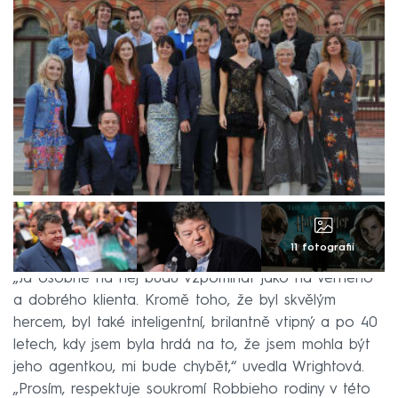
11 fotografií
„Já osobně na něj budu vzpomínat jako na věrného
a dobrého klienta. Kromě toho, že byl skvělým
hercem, byl také inteligentní, brilantně vtipný a po 40
letech, kdy jsem byla hrdá na to, že jsem mohla být
jeho agentkou, mi bude chybět,“ uvedla Wrightová.
„Prosím, respektuje soukromí Robbieho rodiny v této