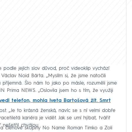
 podle jejích slov důvod, proč videoklip vychází
Václav Noid Bárta. „Myslím si, že jsme natočili
příjemná. Šlo nám to jako po másle, rozuměli jsme
N Prima NEWS. „Oslovila jsem ho s tím, že využiji
vedl telefon, mohla Iveta Bartošová žít. Smrt
st. „Je to krásná ženská, navíc se s ní velmi dobře
cetiletá kariéra je vidět. Jak se umí hýbat, tvářit
 nešetřil chválou.
dva členové skupiny No Name Roman Timko a Zoli