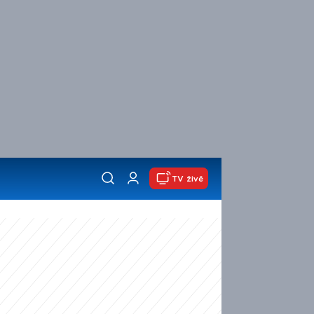
TV živě