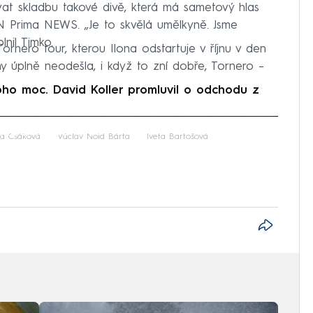
ovat skladbu takové divě, která má sametový hlas
NN Prima NEWS. „Je to skvělá umělkyně. Jsme
lnil Timko.
ornero tour, kterou Ilona odstartuje v říjnu v den
y úplně neodešla, i když to zní dobře, Tornero –
ho moc. David Koller promluvil o odchodu z
iled to fetch
na Csáková
Václav Noid Bárta
Iveta Bartošová