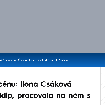
í
Objevte Česko
Jak ušetřit
Sport
Počasí
cénu: Ilona Csáková
klip, pracovala na něm s