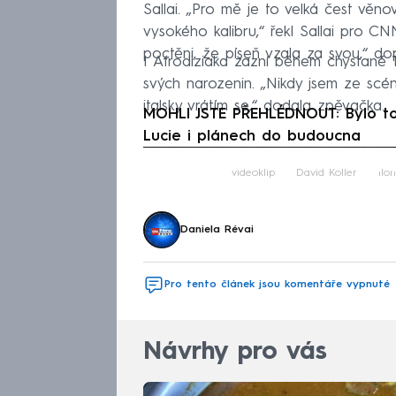
Sallai. „Pro mě je to velká čest věn
vysokého kalibru,“ řekl Sallai pro C
poctěni, že píseň vzala za svou,“ dop
I Afrodiziaka zazní během chystané T
svých narozenin. „Nikdy jsem ze scén
italsky vrátím se,“ dodala zpěvačka.
MOHLI JSTE PŘEHLÉDNOUT: Bylo to
Lucie i plánech do budoucna
Fa
videoklip
David Koller
Ilo
Daniela Révai
Pro tento článek jsou komentáře vypnuté
Návrhy pro vás