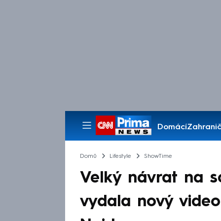
Domácí
Zahranič
Pořady
Domů
Lifestyle
ShowTime
Velký návrat na s
vydala nový video