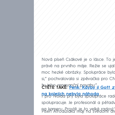
Nová píseň Csákové je o lásce. To je
právě na prvního máje. Režie se ujal 
moc hezké obrázky. Spolupráce byla 
si,“ pochvalovala si zpěvačka pro CN
tu jeho renesanční povahu.“
ČTĚTE TAKÉ:
Penk: Kdyby jí Gott z
na kolejích nebyla náhoda
I pro Noida prý byla spolupráce rado
spolupracuje. Je profesionál a pětadva
na kameru. Prostě je to velká radost,“
Píseň Afrodiziaka mají na svědomí 