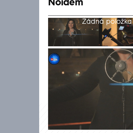
Noidem
Žádná položka z
Daniela Révai
2. kvě 2024, 07:46
Oblíbená zpěvačka Ilona Csák
středu měl premiéru její video
spolupracovala s Václavem No