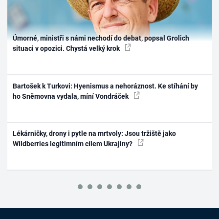
Úmorné, ministři s námi nechodí do debat, popsal Grolich
situaci v opozici. Chystá velký krok
Bartošek k Turkovi: Hyenismus a nehoráznost. Ke stíhání by
ho Sněmovna vydala, míní Vondráček
Lékárničky, drony i pytle na mrtvoly: Jsou tržiště jako
Wildberries legitimním cílem Ukrajiny?