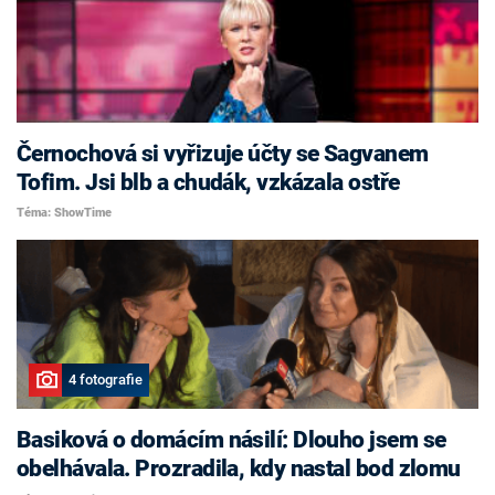
Černochová si vyřizuje účty se Sagvanem
Tofim. Jsi blb a chudák, vzkázala ostře
Téma: ShowTime
4 fotografie
Basiková o domácím násilí: Dlouho jsem se
obelhávala. Prozradila, kdy nastal bod zlomu