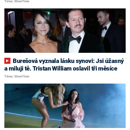
Téma: ShowTime
Burešová vyznala lásku synovi: Jsi úžasný
a miluji tě. Tristan William oslavil tři měsíce
Téma: ShowTime