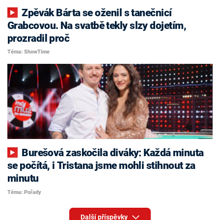
Zpěvák Bárta se oženil s tanečnicí
Grabcovou. Na svatbě tekly slzy dojetím,
prozradil proč
Téma: ShowTime
Burešová zaskočila diváky: Každá minuta
se počítá, i Tristana jsme mohli stihnout za
minutu
Téma: Pořady
Další příspěvky