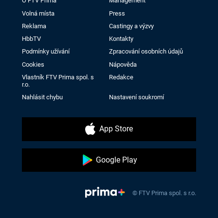
O FTV Prima
Management
Volná místa
Press
Reklama
Castingy a výzvy
HbbTV
Kontakty
Podmínky užívání
Zpracování osobních údajů
Cookies
Nápověda
Vlastník FTV Prima spol. s
Redakce
r.o.
Nahlásit chybu
Nastavení soukromí
App Store
Google Play
© FTV Prima spol. s r.o.