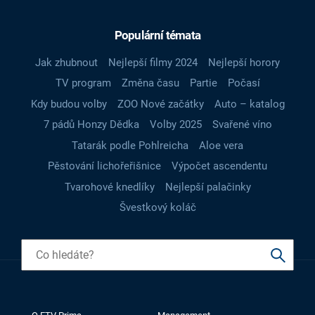
Populární témata
Jak zhubnout
Nejlepší filmy 2024
Nejlepší horory
TV program
Změna času
Partie
Počasí
Kdy budou volby
ZOO Nové začátky
Auto – katalog
7 pádů Honzy Dědka
Volby 2025
Svařené víno
Tatarák podle Pohlreicha
Aloe vera
Pěstování lichořeřišnice
Výpočet ascendentu
Tvarohové knedlíky
Nejlepší palačinky
Švestkový koláč