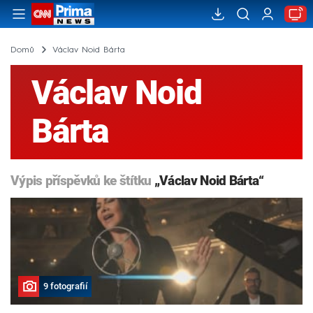
Domů
Václav Noid Bárta
Václav Noid
Bárta
Výpis příspěvků ke štítku
„Václav Noid Bárta“
9 fotografií