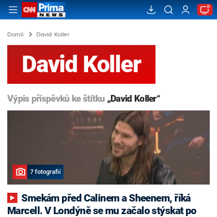
Domů
David Koller
David Koller
Výpis příspěvků ke štítku
„David Koller“
7 fotografií
Smekám před Calinem a Sheenem, říká
Marcell. V Londýně se mu začalo stýskat po