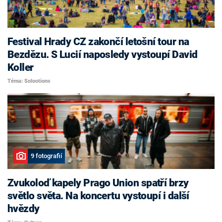
Festival Hrady CZ zakončí letošní tour na
Bezdězu. S Lucií naposledy vystoupí David
Koller
Téma: Solootions
9 fotografií
Zvukoloď kapely Prago Union spatří brzy
světlo světa. Na koncertu vystoupí i další
hvězdy