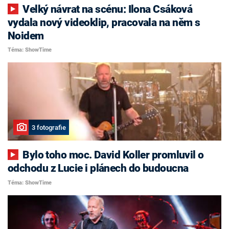
Velký návrat na scénu: Ilona Csáková
vydala nový videoklip, pracovala na něm s
Noidem
Téma: ShowTime
3 fotografie
Bylo toho moc. David Koller promluvil o
odchodu z Lucie i plánech do budoucna
Téma: ShowTime