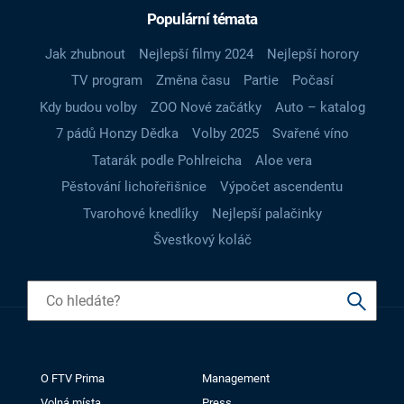
Populární témata
Jak zhubnout
Nejlepší filmy 2024
Nejlepší horory
TV program
Změna času
Partie
Počasí
Kdy budou volby
ZOO Nové začátky
Auto – katalog
7 pádů Honzy Dědka
Volby 2025
Svařené víno
Tatarák podle Pohlreicha
Aloe vera
Pěstování lichořeřišnice
Výpočet ascendentu
Tvarohové knedlíky
Nejlepší palačinky
Švestkový koláč
O FTV Prima
Management
Volná místa
Press