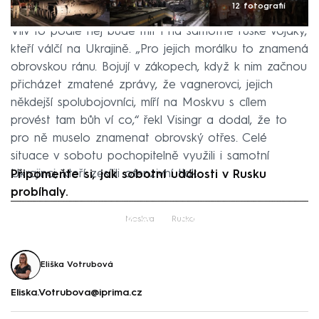
12 fotografií
Vliv to podle něj bude mít i na samotné ruské vojáky,
kteří válčí na Ukrajině. „Pro jejich morálku to znamená
obrovskou ránu. Bojují v zákopech, když k nim začnou
přicházet zmatené zprávy, že vagnerovci, jejich
někdejší spolubojovníci, míří na Moskvu s cílem
provést tam bůh ví co,“ řekl Visingr a dodal, že to
pro ně muselo znamenat obrovský otřes. Celé
situace v sobotu pochopitelně využili i samotní
Ukrajinci, kteří zesílili ofenzivní tlak.
Připomeňte si, jak sobotní události v Rusku
probíhaly.
Failed to fetch
Moskva
Rusko
Eliška Votrubová
Eliska.Votrubova@iprima.cz