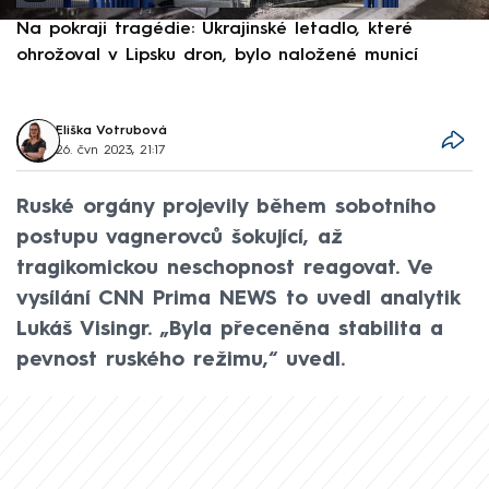
Na pokraji tragédie: Ukrajinské letadlo, které
P
ohrožoval v Lipsku dron, bylo naložené municí
e
Eliška Votrubová
26. čvn 2023, 21:17
Ruské orgány projevily během sobotního
postupu vagnerovců šokující, až
tragikomickou neschopnost reagovat. Ve
vysílání CNN Prima NEWS to uvedl analytik
Lukáš Visingr. „Byla přeceněna stabilita a
pevnost ruského režimu,“ uvedl.