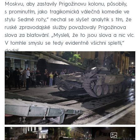
Moskvu, aby zastavily Prigožinovu kolonu, působily,
s prominutím, jako tragikomická válečná komedie ve
stylu Sedmé roty,“ nechal se slyšet analytik s tím, že
ruské zpravodajské služby považovaly Prigožinova
slova za blafování. „Mysleli, že to jsou slova a nic víc.
V tomhle smyslu se tedy evidentně všichni spletli,“
dodal.