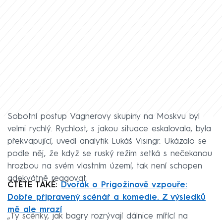
Sobotní postup Vagnerovy skupiny na Moskvu byl
velmi rychlý. Rychlost, s jakou situace eskalovala, byla
překvapující, uvedl analytik Lukáš Visingr. Ukázalo se
podle něj, že když se ruský režim setká s nečekanou
hrozbou na svém vlastním území, tak není schopen
adekvátně reagovat.
ČTĚTE TAKÉ:
Dvořák o Prigožinově vzpouře:
Dobře připravený scénář a komedie. Z výsledků
mě ale mrazí
„Ty scénky, jak bagry rozrývají dálnice mířící na