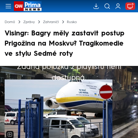
Domů
Zprávy
Zahraničí
Rusko
Visingr: Bagry měly zastavit postup
Prigožina na Moskvu? Tragikomedie
ve stylu Sedmé roty
Žádná položka z playlistu není
Výběr redakce
dostupná.