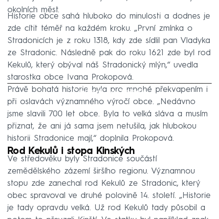
okolních měst.
Historie obce sahá hluboko do minulosti a dodnes je
zde cítit téměř na každém kroku. „První zmínka o
Stradonicích je z roku 1318, kdy zde sídlil pan Vladyka
ze Stradonic. Následně pak do roku 1621 zde byl rod
Kekulů, který obýval náš Stradonický mlýn,“ uvedla
starostka obce Ivana Prokopová.
Právě bohatá historie byla pro mnohé překvapením i
Failed to fetch
při oslavách významného výročí obce. „Nedávno
jsme slavili 700 let obce. Byla to velká sláva a musím
přiznat, že ani já sama jsem netušila, jak hlubokou
historii Stradonice mají,“ doplnila Prokopová.
Rod Kekulů i stopa Kinských
Ve středověku byly Stradonice součástí
zemědělského zázemí širšího regionu. Významnou
stopu zde zanechal rod Kekulů ze Stradonic, který
obec spravoval ve druhé polovině 14. století. „Historie
je tady opravdu velká. Už rod Kekulů tady působil a