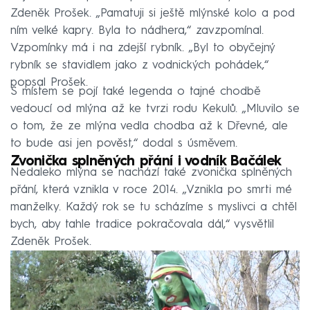
Zdeněk Prošek. „Pamatuji si ještě mlýnské kolo a pod
ním velké kapry. Byla to nádhera,“ zavzpomínal.
Vzpomínky má i na zdejší rybník. „Byl to obyčejný
rybník se stavidlem jako z vodnických pohádek,“
popsal Prošek.
S místem se pojí také legenda o tajné chodbě
vedoucí od mlýna až ke tvrzi rodu Kekulů. „Mluvilo se
o tom, že ze mlýna vedla chodba až k Dřevné, ale
to bude asi jen pověst,“ dodal s úsměvem.
Zvonička splněných přání i vodník Bačálek
Nedaleko mlýna se nachází také zvonička splněných
přání, která vznikla v roce 2014. „Vznikla po smrti mé
manželky. Každý rok se tu scházíme s myslivci a chtěl
bych, aby tahle tradice pokračovala dál,“ vysvětlil
Zdeněk Prošek.