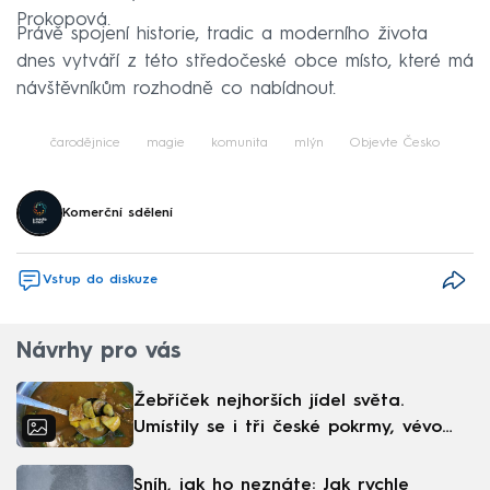
Prokopová.
Právě spojení historie, tradic a moderního života
dnes vytváří z této středočeské obce místo, které má
návštěvníkům rozhodně co nabídnout.
čarodějnice
magie
komunita
mlýn
Objevte Česko
Komerční sdělení
Vstup do diskuze
Návrhy pro vás
Žebříček nejhorších jídel světa.
Umístily se i tři české pokrmy, vévodí
skandinávská kuchyně
Sníh, jak ho neznáte: Jak rychle