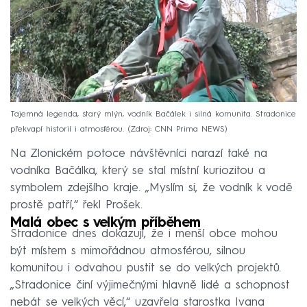
Tajemná legenda, starý mlýn, vodník Bačálek i silná komunita. Stradonice
překvapí historií i atmosférou.
Zdroj: CNN Prima NEWS
Na Zlonickém potoce návštěvníci narazí také na
vodníka Bačálka, který se stal místní kuriozitou a
symbolem zdejšího kraje. „Myslím si, že vodník k vodě
prostě patří,“ řekl Prošek.
Malá obec s velkým příběhem
Stradonice dnes dokazují, že i menší obce mohou
být místem s mimořádnou atmosférou, silnou
komunitou i odvahou pustit se do velkých projektů.
„Stradonice činí výjimečnými hlavně lidé a schopnost
nebát se velkých věcí,“ uzavřela starostka Ivana