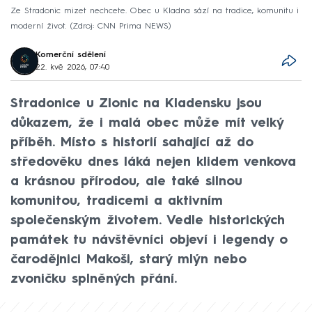
Ze Stradonic mizet nechcete. Obec u Kladna sází na tradice, komunitu i
moderní život.
Zdroj: CNN Prima NEWS
Komerční sdělení
22. kvě 2026, 07:40
Stradonice u Zlonic na Kladensku jsou
důkazem, že i malá obec může mít velký
příběh. Místo s historií sahající až do
středověku dnes láká nejen klidem venkova
a krásnou přírodou, ale také silnou
komunitou, tradicemi a aktivním
společenským životem. Vedle historických
památek tu návštěvníci objeví i legendy o
čarodějnici Makoši, starý mlýn nebo
zvoničku splněných přání.