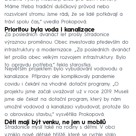
Máme třeba tradiční dušičkový průvod nebo
rozsvícení stromu. Jsme rádi, že se lidé potkávají a
tráví spolu čas,“ uvedla Prokopová.
Prioritou byla voda i kanalizace
Za posledních dvanáct let prošly Stradonice
výraznou proměnou. Obec investovala především do
infrastruktury a modernizace. „Za posledních dvanáct
let prošla obec velkým rozvojem infrastruktury. Bylo
to opravdu potřeba,“ řekla starostka.
Největším projektem bylo vybudování vodovodu a
kanalizace. Přípravy ale komplikovaly pandemie
covidu i čekání na vhodné dotační programy. „O
projektu jsme začali uvažovat už v roce 2019. Museli
jsme ale čekat na dotační program, který by nám
umožnil vodovod a kanalizaci vybudovat, protože šlo
o obrovskou stavbu,“ vysvětlila Prokopová.
Děti mají být venku, ne jen u mobilů
Stradonice myslí také na rodiny s dětmi. V obci
vzniklo nové dětské hřiště, které se rychle stalo