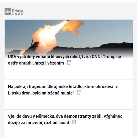
USA vystřílely většinu klíčových raket, tvrdí CNN. Trump se
ostře ohradil, hrozí i vězením
Na pokraji tragédie: Ukrajinské letadlo, které ohrožoval v
Lipsku dron, bylo naložené municí
Vjel do davu v Německu, dva demonstranty zabil. Afghánec
dožije za mřížemi, rozhodl soud