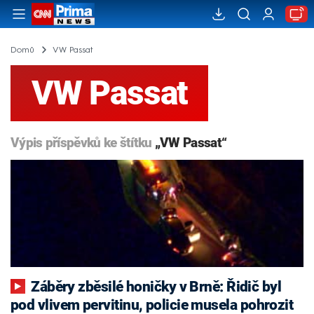
Domů
VW Passat
VW Passat
Výpis příspěvků ke štítku
„VW Passat“
Záběry zběsilé honičky v Brně: Řidič byl
pod vlivem pervitinu, policie musela pohrozit