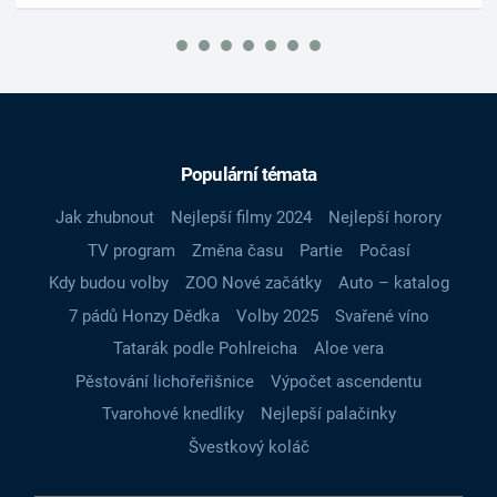
Populární témata
Jak zhubnout
Nejlepší filmy 2024
Nejlepší horory
TV program
Změna času
Partie
Počasí
Kdy budou volby
ZOO Nové začátky
Auto – katalog
7 pádů Honzy Dědka
Volby 2025
Svařené víno
Tatarák podle Pohlreicha
Aloe vera
Pěstování lichořeřišnice
Výpočet ascendentu
Tvarohové knedlíky
Nejlepší palačinky
Švestkový koláč