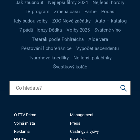
Jak zhubnout
Nejlepší filmy 2024
Nejlepší horory
TV program
Změna času
Partie
Počasí
Kdy budou volby
ZOO Nové začátky
Auto – katalog
7 pádů Honzy Dědka
Volby 2025
Svařené víno
Tatarák podle Pohlreicha
Aloe vera
Pěstování lichořeřišnice
Výpočet ascendentu
Tvarohové knedlíky
Nejlepší palačinky
Švestkový koláč
O FTV Prima
Management
Volná místa
Press
Reklama
Castingy a výzvy
HbbTV
Kontakty