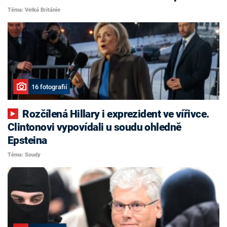
Téma: Velká Británie
16 fotografií
Rozčílená Hillary i exprezident ve vířivce.
Clintonovi vypovídali u soudu ohledně
Epsteina
Téma: Soudy