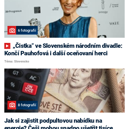
6 fotografií
„Čistka“ ve Slovenském národním divadle:
Končí Pauhofová i další oceňovaní herci
Téma: Slovensko
8 fotografií
Jak si zajistit podpultovou nabídku na
energie? Češi mohou snadno ušetřit tisíce