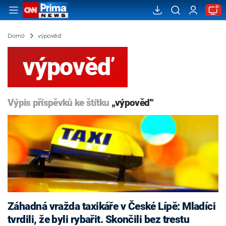
Domů
výpověď
výpověď
Výpis příspěvků ke štítku
„výpověď“
Záhadná vražda taxikáře v České Lípě: Mladíci
tvrdili, že byli rybařit. Skončili bez trestu