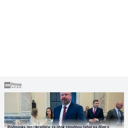
Podmínka pro Ukrajince za útok zápalnou lahví na dům s