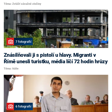
Téma: Zvlášť závažné zločiny
7 fotografií
Znásilňovali ji s pistolí u hlavy. Migranti v
Římě unesli turistku, média líčí 72 hodin hrůzy
Téma: Itálie
6 fotografií