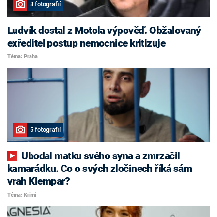
8 fotografií
Ludvík dostal z Motola výpověď. Obžalovaný
exředitel postup nemocnice kritizuje
Téma: Praha
5 fotografií
Ubodal matku svého syna a zmrzačil
kamarádku. Co o svých zločinech říká sám
vrah Klempar?
Téma: Krimi