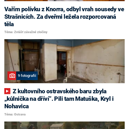
Vařím polívku z Knorra, odbyl vrah sousedy ve
Strašnicích. Za dveřmi ležela rozporcovaná
těla
Téma: Zvlášť závažné zločiny
9 fotografií
Z kultovního ostravského baru zbyla
„kůlnička na dříví“. Pili tam Matuška, Kryl i
Nohavica
Téma: Ostrava