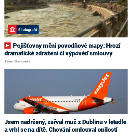
6 fotografií
Pojišťovny mění povodňové mapy: Hrozí
dramatické zdražení či výpověď smlouvy
Téma: Ekonomika
Jsem nadržený, zařval muž z Dublinu v letadle
a vrhl se na dítě. Chování omlouval opilostí