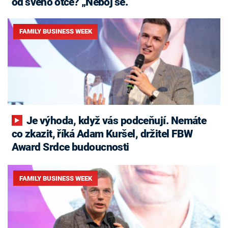
od svého otce? „Neboj se.“
FAMILY BUSINESS WEEK
Je výhoda, když vás podceňují. Nemáte
co zkazit, říká Adam Kuršel, držitel FBW
Award Srdce budoucnosti
FAMILY BUSINESS WEEK