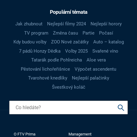
Populární témata
Jak zhubnout
Nejlepší filmy 2024
Nejlepší horory
TV program
Změna času
Partie
Počasí
Kdy budou volby
ZOO Nové začátky
Auto – katalog
7 pádů Honzy Dědka
Volby 2025
Svařené víno
Tatarák podle Pohlreicha
Aloe vera
Pěstování lichořeřišnice
Výpočet ascendentu
Tvarohové knedlíky
Nejlepší palačinky
Švestkový koláč
O FTV Prima
Management