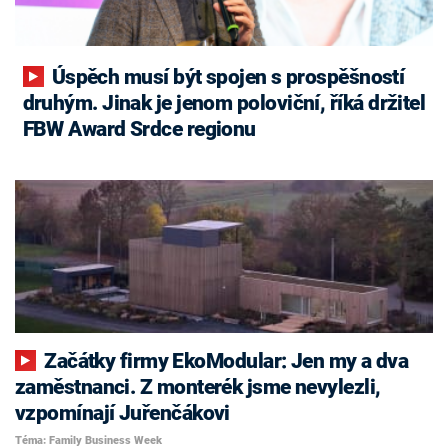
Úspěch musí být spojen s prospěšností
druhým. Jinak je jenom poloviční, říká držitel
FBW Award Srdce regionu
Začátky firmy EkoModular: Jen my a dva
zaměstnanci. Z monterék jsme nevylezli,
vzpomínají Juřenčákovi
Téma: Family Business Week