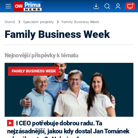
Domů
Speciální projekty
Family Business Week
Family Business Week
Nejnovější příspěvky k tématu
FAMILY BUSINESS WEEK
I CEO potřebuje dobrou radu. Ta
nejzásadnější, jakou kdy dostal Jan Tománek