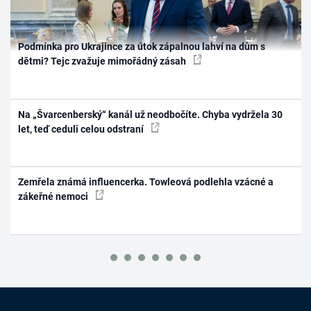
Podmínka pro Ukrajince za útok zápalnou lahví na dům s
dětmi? Tejc zvažuje mimořádný zásah
Na „Švarcenberský“ kanál už neodbočíte. Chyba vydržela 30
let, teď ceduli celou odstraní
Zemřela známá influencerka. Towleová podlehla vzácné a
zákeřné nemoci