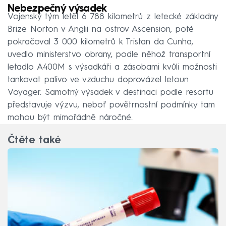
Nebezpečný výsadek
Vojenský tým letěl 6 788 kilometrů z letecké základny
Brize Norton v Anglii na ostrov Ascension, poté
pokračoval 3 000 kilometrů k Tristan da Cunha,
uvedlo ministerstvo obrany, podle něhož transportní
letadlo A400M s výsadkáři a zásobami kvůli možnosti
tankovat palivo ve vzduchu doprovázel letoun
Voyager. Samotný výsadek v destinaci podle resortu
představuje výzvu, neboť povětrnostní podmínky tam
mohou být mimořádně náročné.
Čtěte také