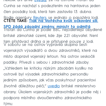
několik dní dříve
uvedla
, že na ostrově Tristan da
Cunha se nachází s podezřením na hantavirus jeden
člen posádky lodi, která tam zastavila 13. dubna.
Podle agentury
Reuters
se jednalo o pasažéra lodi.
ČTĚTE TAKÉ:
Tlak na Vojtěcha kvůli očkování sílí.
SPD žádá zásadní změny, ministr to odmítá
Tristan da Cunha je podle BBC nejodlehlejší obydlené
britské zámořské území, kde žije 221 obyvatel. Není
tam přistávací dráha a je přístupné pouze z lodi.
V sobotu se na ostrov vypravila skupina šesti
vojenských výsadkářů a dvou zdravotníků, které na
místo dopravil vojenský letoun. Na ostrov seskočili
padáky. Přivezli s sebou i zdravotnické zásoby.
„Vzhledem ke kriticky nízkým zásobám kyslíku na
ostrově byl výsadek zdravotnického personálu
jediným způsobem, jak včas poskytnout pacientovi
životně důležitou péči,“
uvedlo
britské ministerstvo
obrany. Úkolem vojenských zdravotníků je podle něj i
podpora místního dvoučlenného zdravotnického
týmu.