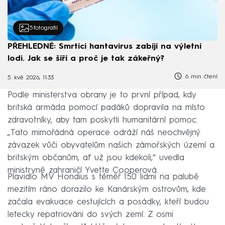
5
fotografií
PŘEHLEDNĚ: Smrtící hantavirus zabíjí na výletní
lodi. Jak se šíří a proč je tak zákeřný?
6 min čtení
5. kvě 2026, 11:33
Podle ministerstva obrany je to první případ, kdy
britská armáda pomocí padáků dopravila na místo
zdravotníky, aby tam poskytli humanitární pomoc.
„Tato mimořádná operace odráží náš neochvějný
závazek vůči obyvatelům našich zámořských území a
britským občanům, ať už jsou kdekoli,“ uvedla
ministryně zahraničí Yvette Cooperová.
Plavidlo MV Hondius s téměř 150 lidmi na palubě
mezitím ráno dorazilo ke Kanárským ostrovům, kde
začala evakuace cestujících a posádky, kteří budou
letecky repatriováni do svých zemí. Z osmi