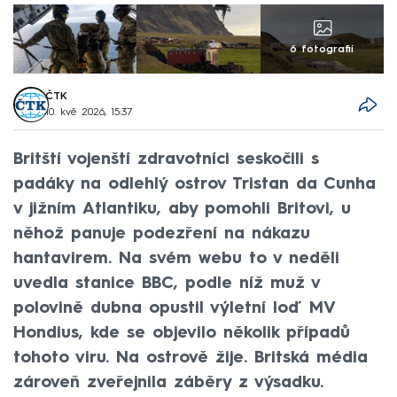
6 fotografií
ČTK
10. kvě 2026, 15:37
Britští vojenští zdravotníci seskočili s
padáky na odlehlý ostrov Tristan da Cunha
v jižním Atlantiku, aby pomohli Britovi, u
něhož panuje podezření na nákazu
hantavirem. Na svém webu to v neděli
uvedla stanice BBC, podle níž muž v
polovině dubna opustil výletní loď MV
Hondius, kde se objevilo několik případů
tohoto viru. Na ostrově žije. Britská média
zároveň zveřejnila záběry z výsadku.