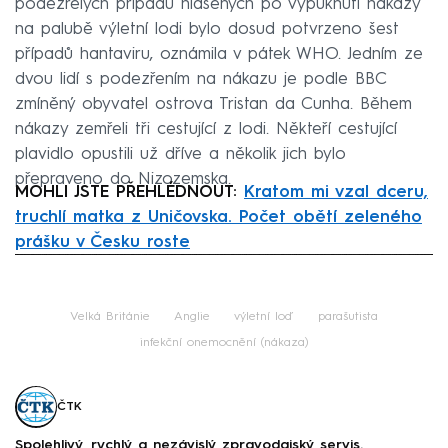
podezřelých případů hlášených po vypuknutí nákazy
na palubě výletní lodi bylo dosud potvrzeno šest
případů hantaviru, oznámila v pátek WHO. Jedním ze
dvou lidí s podezřením na nákazu je podle BBC
zmíněný obyvatel ostrova Tristan da Cunha. Během
nákazy zemřeli tři cestující z lodi. Někteří cestující
plavidlo opustili už dříve a několik jich bylo
přepraveno do Nizozemska.
MOHLI JSTE PŘEHLÉDNOUT:
Kratom mi vzal dceru,
truchlí matka z Uničovska. Počet obětí zeleného
prášku v Česku roste
Failed to fetch
Velká Británie
Anglie
výletní loď
parašutista
infekční onemocnění (nákaza)
ČTK
Spolehlivý, rychlý a nezávislý zpravodajský servis.