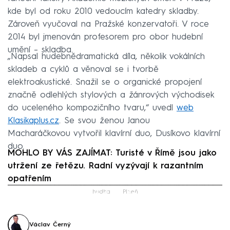
kde byl od roku 2010 vedoucím katedry skladby.
Zároveň vyučoval na Pražské konzervatoři. V roce
2014 byl jmenován profesorem pro obor hudební
umění – skladba.
„Napsal hudebnědramatická díla, několik vokálních
skladeb a cyklů a věnoval se i tvorbě
elektroakustické. Snažil se o organické propojení
značně odlehlých stylových a žánrových východisek
do uceleného kompozičního tvaru,“ uvedl
web
Klasikaplus.cz
. Se svou ženou Janou
Macharáčkovou vytvořil klavírní duo, Dusíkovo klavírní
duo.
MOHLO BY VÁS ZAJÍMAT: Turisté v Římě jsou jako
utržení ze řetězu. Radní vyzývají k razantním
opatřením
Failed to fetch
hudba
Plzeň
Václav Černý