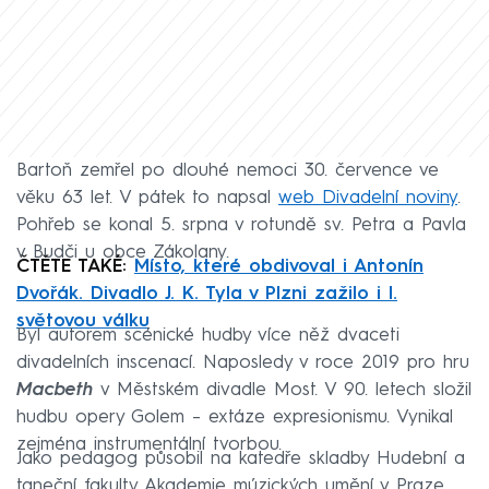
Bartoň zemřel po dlouhé nemoci 30. července ve
věku 63 let. V pátek to napsal
web Divadelní noviny
.
Pohřeb se konal 5. srpna v rotundě sv. Petra a Pavla
v Budči u obce Zákolany.
ČTĚTE TAKÉ:
Místo, které obdivoval i Antonín
Dvořák. Divadlo J. K. Tyla v Plzni zažilo i I.
světovou válku
Byl autorem scénické hudby více něž dvaceti
divadelních inscenací. Naposledy v roce 2019 pro hru
Macbeth
v Městském divadle Most. V 90. letech složil
hudbu opery Golem – extáze expresionismu. Vynikal
zejména instrumentální tvorbou.
Jako pedagog působil na katedře skladby Hudební a
taneční fakulty Akademie múzických umění v Praze,