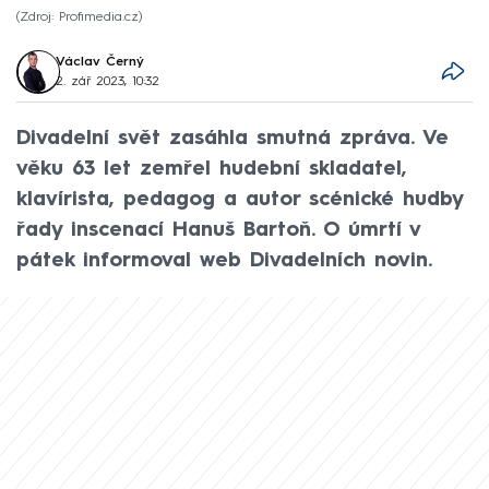
Zdroj: Profimedia.cz
Václav Černý
2. zář 2023, 10:32
Divadelní svět zasáhla smutná zpráva. Ve
věku 63 let zemřel hudební skladatel,
klavírista, pedagog a autor scénické hudby
řady inscenací Hanuš Bartoň. O úmrtí v
pátek informoval web Divadelních novin.