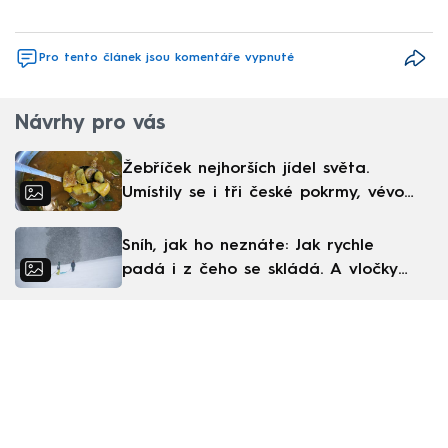
Pro tento článek jsou komentáře vypnuté
Návrhy pro vás
Žebříček nejhorších jídel světa.
Umístily se i tři české pokrmy, vévodí
skandinávská kuchyně
Sníh, jak ho neznáte: Jak rychle
padá i z čeho se skládá. A vločky
nejsou bílé