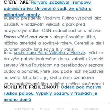
ČTĚTE TAKÉ:
Harvard zažaloval Trumpovu
administrativu. Univerzitě vadí, že přišla o
miliardové granty
Ruského prezidenta Vladimira Putina vysochal jako
džudistu v nadživotní velikosti a park před
newyorským sídlem OSN ozdobil sochou s názvem
Dobro vítězí nad zlem
s alegorií svatého Jiřího,
ničícího americké a sovětské rakety. Cereteli je ale i
autorem sochy Jana Pavla II. v Paříži.
Jeho
sochu cara Petra Velikého v Moskvě
, tyčící se
do výše patnáctipatrového domu, zařadili uživatelé
serveru VirtualTourist.com na desetibodový seznam
budov a památek, které jsou podle nich nejošklivější
na světě. Jeho kritici jej svého času označovali
za nejprotežovanějšího ruského umělce současnosti.
MOHLI JSTE PŘEHLÉDNOUT:
Oděsa pod masivní
ruskou palbou. Vypukly požáry, v troskách je
mnoho domů
Failed to fetch
Vladimir Putin
Moskva
socha
Tbilisi
sochařství