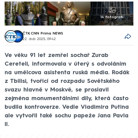
14 fotografií
ČTK
,
CNN Prima NEWS
22. dub 2025, 09:42
Ve věku 91 let zemřel sochař Zurab
Cereteli, informovala v úterý s odvoláním
na umělcova asistenta ruská média. Rodák
z Tbilisi, tvořící od rozpadu Sovětského
svazu hlavně v Moskvě, se proslavil
zejména monumentálními díly, která často
budila kontroverze. Vedle Vladimira Putina
ale vytvořil také sochu papeže Jana Pavla
II.