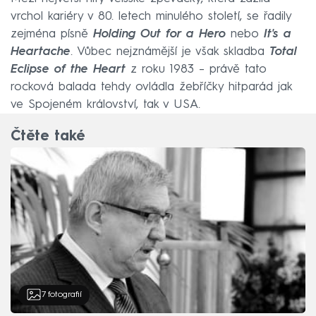
vrchol kariéry v 80. letech minulého století, se řadily
zejména písně
Holding Out for a Hero
nebo
It's a
Heartache
. Vůbec nejznámější je však skladba
Total
Eclipse of the Heart
z roku 1983 – právě tato
rocková balada tehdy ovládla žebříčky hitparád jak
ve Spojeném království, tak v USA.
Čtěte také
7
fotografií