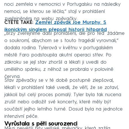
noci zemřela v nemocnici v Portugalsku na následky
nemoci, se kterou se léčila,“ stojí v prohlášení
zveřejněném na webu zpěvačky.
ČTĚTE TAKÉ:
Zemřel zpěvák Joe Murphy. S
ikonickým singlem přepsal historii hitparád
„Brzy zveřejníme další prohlášení, ale pro teď žádáme
o soukromí, abychom se s touto tragédií vyrovnali,“
dodala rodina. Tylerová v květnu v portugalském
městě Faro podstoupila akutní operaci střev. Po
zákroku se její stav zhoršil a lékaři ji uvedli do
umělého spánku, z něhož se probrala v polovině
června.
Stav zpěvačky se v té době postupně zlepšoval,
lékaři v prohlášení také uvedli, že věří, že se zotaví,
jakkoli byl celý proces pomalý. Tyler byla tak nucena
zrušit nebo odložit své koncerty, které měly být
součástí jejího letního turné. Dosud byla na jednotce
intenzivní péče.
Vyrůstala s pěti sourozenci
Mezi největší hity velšské zpěvačky, která zažila