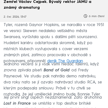
Zemřel Václav Cejpek. Bývalý rektor JAMU a
známý dramaturg
6 min čtení
2. čvc 2026, 13:47
Tyler, rozená Gaynor Hopkins, se narodila v roce 1951
ve vesnici Skewen nedaleko velšského města
Swansea, vyrůstala spolu s dalšími pěti sourozenci.
Hudební kariéru odstartovala skromně, když po
místních klubech vystupovala s cover verzemi
známých písní, zatímco pracovala v obchodě s
potravinami, připomněl
deník The Guardian
.
Jednoho večera si ji však všiml hledač talentů, když
zrovna zpívala píseň
Band of Gold
od Fredy
Payneové. Ve studiu pak nahrála demo nahrávku,
dva roky nato se jí ozvalo nahrávací studio RCA, se
kterým podepsala smlouvu. Právě v tu chvíli se
rozhodla, že její umělecké jméno bude Bonnie Tyler.
Její první singl úspěch nezaznamenal. Zato druhotina
Lost in France
se umístila v top desítce britské