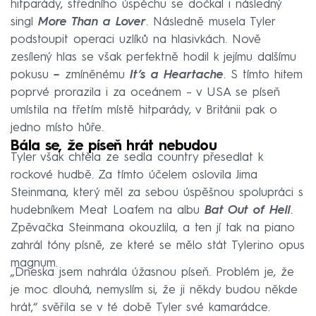
hitparády, středního úspěchu se dočkal i následný
singl
More Than a Lover
. Následně musela Tyler
podstoupit operaci uzlíků na hlasivkách. Nově
zesílený hlas se však perfektně hodil k jejímu dalšímu
pokusu
–
zmíněnému
It’s a Heartache
. S tímto hitem
poprvé prorazila i za oceánem – v USA se píseň
umístila na třetím místě hitparády, v Británii pak o
jedno místo hůře.
Bála se, že píseň hrát nebudou
Tyler však chtěla ze sedla country přesedlat k
rockové hudbě. Za tímto účelem oslovila Jima
Steinmana, který měl za sebou úspěšnou spolupráci s
hudebníkem Meat Loafem na albu
Bat Out of Hell
.
Zpěvačka Steinmana okouzlila, a ten jí tak na piano
zahrál tóny písně, ze které se mělo stát Tylerino opus
magnum.
„Dneska jsem nahrála úžasnou píseň. Problém je, že
je moc dlouhá, nemyslím si, že ji někdy budou někde
hrát,“ svěřila se v té době Tyler své kamarádce.