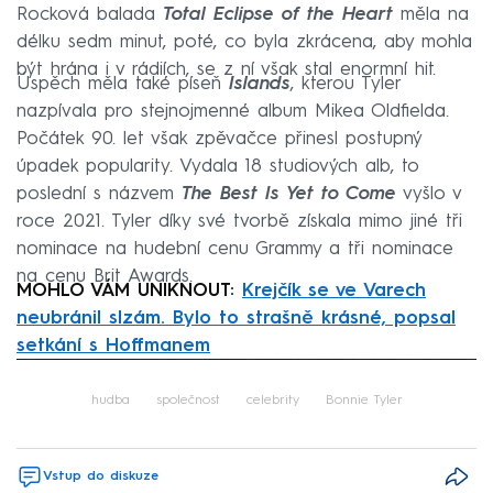
Rocková balada
Total Eclipse of the Heart
měla na
délku sedm minut, poté, co byla zkrácena, aby mohla
být hrána i v rádiích, se z ní však stal enormní hit.
Úspěch měla také píseň
Islands
, kterou Tyler
nazpívala pro stejnojmenné album Mikea Oldfielda.
Počátek 90. let však zpěvačce přinesl postupný
úpadek popularity. Vydala 18 studiových alb, to
poslední s názvem
The Best Is Yet to Come
vyšlo v
roce 2021. Tyler díky své tvorbě získala mimo jiné tři
nominace na hudební cenu Grammy a tři nominace
na cenu Brit Awards.
MOHLO VÁM UNIKNOUT:
Krejčík se ve Varech
neubránil slzám. Bylo to strašně krásné, popsal
setkání s Hoffmanem
Failed to fetch
hudba
společnost
celebrity
Bonnie Tyler
Vstup do diskuze