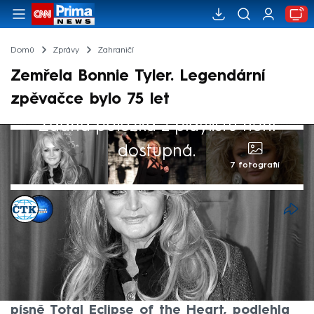
Domů
Zprávy
Zahraničí
Zemřela Bonnie Tyler. Legendární
zpěvačce bylo 75 let
Žádná položka z playlistu není
dostupná.
7 fotografií
ČTK
,
Michael Cardal
9. čvc 2026, 11:18
Ve věku pětasedmdesáti let zemřela
velšská zpěvačka Bonnie Tyler. Legendární
muzikantka a autorka mnoha hitů, zejména
písně Total Eclipse of the Heart, podlehla