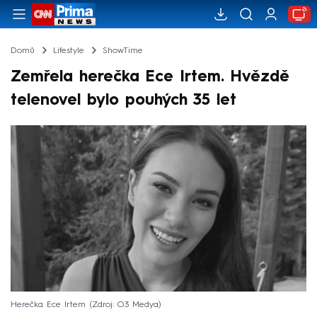
Domů
Lifestyle
ShowTime
Zemřela herečka Ece Irtem. Hvězdě
telenovel bylo pouhých 35 let
Herečka Ece Irtem
Zdroj: O3 Medya