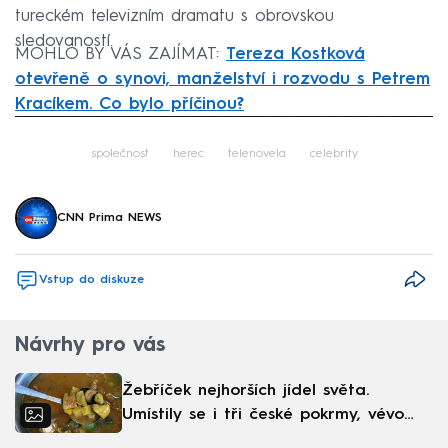
tureckém televizním dramatu s obrovskou
sledovaností.
MOHLO BY VÁS ZAJÍMAT:
Tereza Kostková
otevřeně o synovi, manželství i rozvodu s Petrem
Kracíkem. Co bylo příčinou?
Failed to fetch
společnost
herec
telenovela
celebrity
CNN Prima NEWS
Vstup do diskuze
Návrhy pro vás
Žebříček nejhorších jídel světa.
Umístily se i tři české pokrmy, vévodí
skandinávská kuchyně