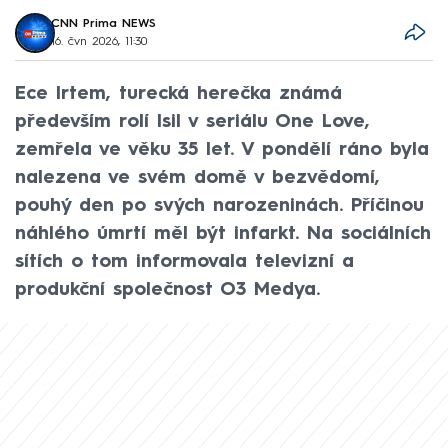
CNN Prima NEWS
16. čvn 2026, 11:30
Ece Irtem, turecká herečka známá
především rolí Isil v seriálu One Love,
zemřela ve věku 35 let. V pondělí ráno byla
nalezena ve svém domě v bezvědomí,
pouhý den po svých narozeninách. Příčinou
náhlého úmrtí měl být infarkt. Na sociálních
sítích o tom informovala televizní a
produkční společnost O3 Medya.