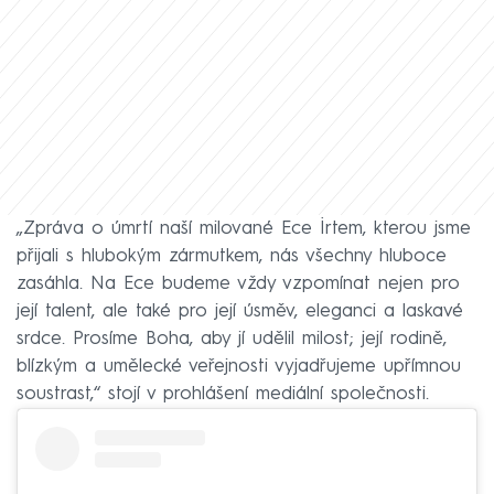
„Zpráva o úmrtí naší milované Ece İrtem, kterou jsme
přijali s hlubokým zármutkem, nás všechny hluboce
zasáhla. Na Ece budeme vždy vzpomínat nejen pro
její talent, ale také pro její úsměv, eleganci a laskavé
srdce. Prosíme Boha, aby jí udělil milost; její rodině,
blízkým a umělecké veřejnosti vyjadřujeme upřímnou
soustrast,“ stojí v prohlášení mediální společnosti.