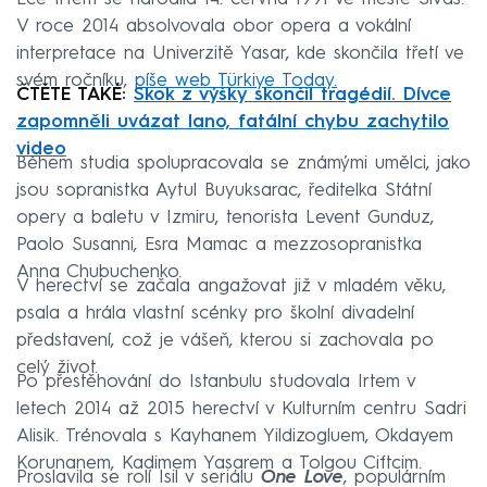
V roce 2014 absolvovala obor opera a vokální
interpretace na Univerzitě Yasar, kde skončila třetí ve
svém ročníku,
píše web Türkiye Today.
ČTĚTE TAKÉ:
Skok z výšky skončil tragédií. Dívce
zapomněli uvázat lano, fatální chybu zachytilo
video
Během studia spolupracovala se známými umělci, jako
jsou sopranistka Aytul Buyuksarac, ředitelka Státní
opery a baletu v Izmiru, tenorista Levent Gunduz,
Paolo Susanni, Esra Mamac a mezzosopranistka
Anna Chubuchenko.
V herectví se začala angažovat již v mladém věku,
psala a hrála vlastní scénky pro školní divadelní
představení, což je vášeň, kterou si zachovala po
celý život.
Po přestěhování do Istanbulu studovala Irtem v
letech 2014 až 2015 herectví v Kulturním centru Sadri
Alisik. Trénovala s Kayhanem Yildizogluem, Okdayem
Korunanem, Kadimem Yasarem a Tolgou Ciftcim.
Proslavila se rolí Isil v seriálu
One Love
, populárním