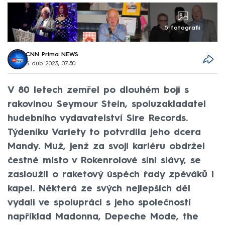
5 fotografií
CNN Prima NEWS
3. dub 2023, 07:50
V 80 letech zemřel po dlouhém boji s
rakovinou Seymour Stein, spoluzakladatel
hudebního vydavatelství Sire Records.
Týdeníku Variety to potvrdila jeho dcera
Mandy. Muž, jenž za svoji kariéru obdržel
čestné místo v Rokenrolové síni slávy, se
zasloužil o raketový úspěch řady zpěváků i
kapel. Některá ze svých nejlepších děl
vydali ve spolupráci s jeho společností
například Madonna, Depeche Mode, the