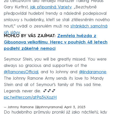
za celoživotní dílo tehdejší manažer Talking Heads
Gary Kurfirst,
jak připomíná Variety
. „Bezchybně
předpovídal hudební trendy a následně podepisoval
smlouvy s hudebníky, kteří se stali ztělesněním nového
hnutí,“ uvádí o zesnulém muži na
stránkách samotná
síň slávy
.
MOHLO BY VÁS ZAJÍMAT:
Zemřela hvězda z
Gibsonova velkofilmu. Herec v pouhých 48 letech
podlehl zákeřné nemoci
Seymour Stein, you will be greatly missed. You were
always so gracious and supportive of the
@RamonesOfficial
, and to Johnny and
@lindaramone
.
The Johnny Ramone Army sends its love to Mandy
Stein and all of Seymour’s family at this sad time.
Legends never die. 💕💕💕
pic.twitter.com/atPq34XozH
— Johnny Ramone (@johnnyramone)
April 3, 2023
Do hudebního průmyslu pronikl již jako náctiletý, kdy