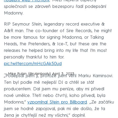
hudební web Pitchfork
. Mezi největší úspěchy
společnosti se zároveň bezesporu řadí podepsání
Madonny.
RIP Seymour Stein, legendary record executive &
A&R man. The co-founder of Sire Records, he might
be more famous for signing Madonna, or Talking
Heads, the Pretenders, & Ice-T, but these are the
releases he helped bring into my life that I’m most
personally thankful to him for.
pic.twitter.com/mHcGAk50ud
— Mike Rubin (@rubinbooty)
April 3, 2023
„Podepsal jsem ji, protože jsem věřil Marku Kaminsovi.
Ten byl podle mě nejlepší DJ a chtěl se stát
producentem. Dal jsem mu peníze, aby mi přivedl
nové umělce. Třetí nebo čtvrtý, koho přivedl, byla
Madonna,“
vzpomínal Stein pro Billboard
. „Ze začátku
jsem se hodně zapojoval, pak mi ale došlo, že ta
žena je chytřejší než my všichni,“ doplnil.