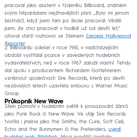
pracoval jako asistent v týdeníku Billboard, známém
svými hitparádami nejžhavějších písní. „Bylo mi jenom
šestnáct, když jsem tam po škole pracoval. Věděl
jsem, že chci pracovat v hudbě už od devíti let,“
citoval starší rozhovor se Steinem
časopis Hollywood
Reporter
.
Z Billboardu odešel v roce 1961, v nadcházejícím
období vystřídal pozice v zavedených hudebních
vydavatelstvích, než v roce 1967 založil vlastní. Tehdy
dal spolu s producentem Richardem Gottehrerem
vzniknout společnosti Sire Records, která po devíti
nezávislých letech uzavřela smlouvu s Warner Music
Group.
Průkopník New Wave
Stein pomohl v hudebním světě k prosazování žánrů
jako Punk Rock či New Wave. Ve stáji Sire Records
tvořila i jména jako the Smiths, the Cure, Soft Cell,
Echo and the Bunnymen či the Pretenders,
uvedl