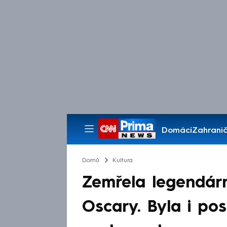
Domácí
Zahranič
Pořady
Domů
Kultura
Zemřela legendárn
Oscary. Byla i pos