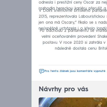
odnesla i prestižní ceny Oscar za ne
rozhodla hereckou kariéru přerušit a 
V Dolní sněmovně britského parlame
2015, reprezentovala Labouristickou 
jen ona má Oscary,“ říkalo se s nad
neúspěšně ucházela i o křeslo londýn
Po odchodu z parlamentu se vrátila 
velmi oceňovaném provedení Sha
postavu. V roce 2020 si zahrála v 
následně dostala cenu Brits
Pro tento článek jsou komentáře vypnuté
Návrhy pro vás