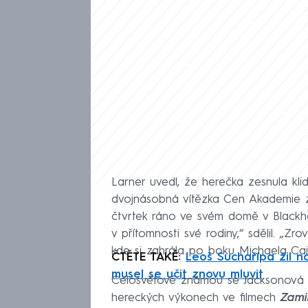
Larner uvedl, že herečka zesnula kli
dvojnásobná vítězka Cen Akademie za
čtvrtek ráno ve svém domě v Blackh
v přítomnosti své rodiny,“ sdělil. „Zr
kde si zahrála po boku Michaela Ca
ČTĚTE TAKÉ:
Leoš Suchařípa žil na
musel se učit znovu mluvit
Celosvětově známou se Jacksonová s
hereckých výkonech ve filmech
Zami