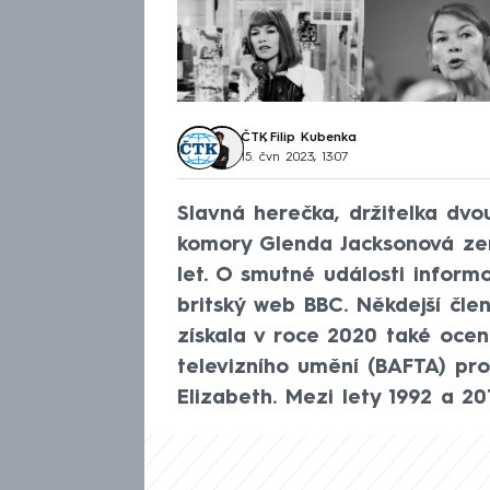
ČTK
,
Filip Kubenka
15. čvn 2023, 13:07
Slavná herečka, držitelka dvo
komory Glenda Jacksonová zem
let. O smutné události informo
britský web BBC. Někdejší čle
získala v roce 2020 také ocen
televizního umění (BAFTA) pro
Elizabeth. Mezi lety 1992 a 20