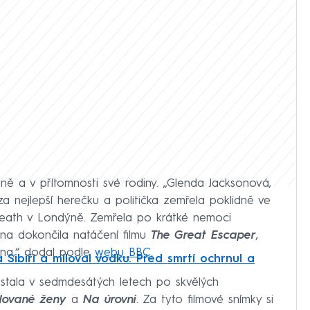
dně a v přítomnosti své rodiny. „Glenda Jacksonová,
 nejlepší herečku a politička zemřela poklidně ve
eath v Londýně. Zemřela po krátké nemoci
ovna dokončila natáčení filmu
The Great Escaper
,
ina,“ dodal podle
webu BBC
.
 Sibiři a miloval vodku. Před smrtí ochrnul a
tala v sedmdesátých letech po skvělých
lované ženy
a
Na úrovni
. Za tyto filmové snímky si