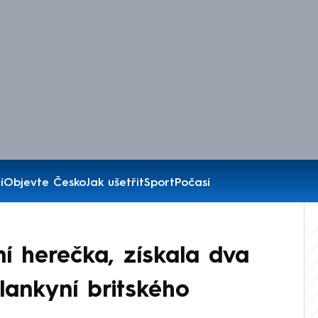
í
Objevte Česko
Jak ušetřit
Sport
Počasí
í herečka, získala dva
lankyní britského