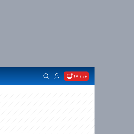
TV živě