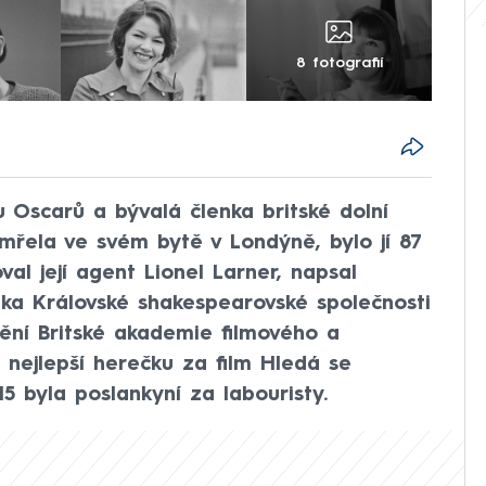
8 fotografií
u Oscarů a bývalá členka britské dolní
řela ve svém bytě v Londýně, bylo jí 87
val její agent Lionel Larner, napsal
nka Královské shakespearovské společnosti
ění Britské akademie filmového a
 nejlepší herečku za film Hledá se
15 byla poslankyní za labouristy.