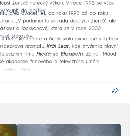
jlepší ženský herecký výkon. V roce 1992 se však
vstoupit do politiky.
ntu přes dvacet let, od roku 1992 až do roku
stranu. „V parlamentu je řada dobrých ‚herců‘, ale
sázkou o Jacksonové, která se v roce 2000
ské starostky.
k herecké kariéře a účinkovala mimo jiné v kritikou
kespearova dramatu
Král Lear
, kde ztvárnila hlavní
televizním filmu
Hledá se Elizabeth
. Za roli Maud
ké akademie filmového a televizního umění.
Londýn
herec