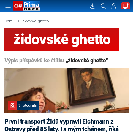
Domů
židovské ghetto
židovské ghetto
Výpis příspěvků ke štítku
„židovské ghetto“
9 fotografií
První transport Židů vypravil Eichmann z
Ostravy před 85 lety. I s mým tchánem, říká