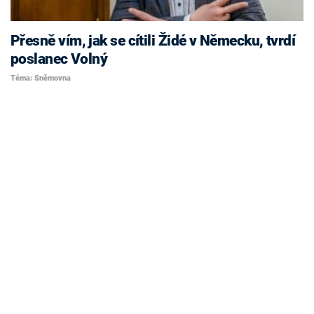
Přesně vím, jak se cítili Židé v Německu, tvrdí
poslanec Volný
Téma: Sněmovna