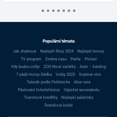
Populární témata
Jak zhubnout
Nejlepší filmy 2024
Nejlepší horory
TV program
Změna času
Partie
Počasí
Kdy budou volby
ZOO Nové začátky
Auto – katalog
7 pádů Honzy Dědka
Volby 2025
Svařené víno
Tatarák podle Pohlreicha
Aloe vera
Pěstování lichořeřišnice
Výpočet ascendentu
Tvarohové knedlíky
Nejlepší palačinky
Švestkový koláč