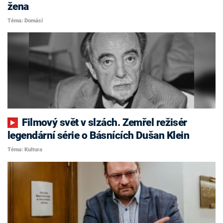
žena
Téma: Domácí
Filmový svět v slzách. Zemřel režisér
legendární série o Básnících Dušan Klein
Téma: Kultura