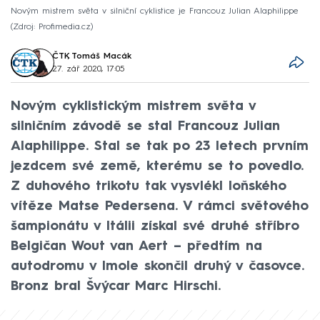
Novým mistrem světa v silniční cyklistice je Francouz Julian Alaphilippe
Zdroj: Profimedia.cz
ČTK
,
Tomáš Macák
27. zář 2020, 17:05
Novým cyklistickým mistrem světa v
silničním závodě se stal Francouz Julian
Alaphilippe. Stal se tak po 23 letech prvním
jezdcem své země, kterému se to povedlo.
Z duhového trikotu tak vysvlékl loňského
vítěze Matse Pedersena. V rámci světového
šampionátu v Itálii získal své druhé stříbro
Belgičan Wout van Aert – předtím na
autodromu v Imole skončil druhý v časovce.
Bronz bral Švýcar Marc Hirschi.