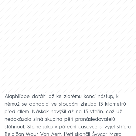
Alaphilippe dotáhl až ke zlatému konci nástup, k
němuž se odhodlal ve stoupání zhruba 13 kilometrů
před cílem. Náskok navýšil až na 15 vteřin, což už
nedokázala silná skupina pěti pronásledovatelů
stáhnout. Stejně jako v páteční časovce si vyjel stříbro
Belgičan Wout Van Aert, třetí skončil Švýcar Marc