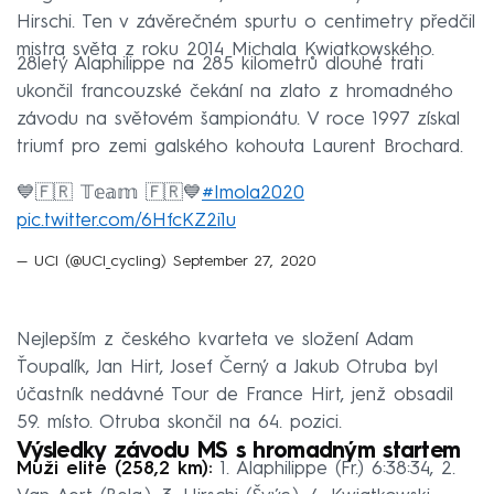
Hirschi. Ten v závěrečném spurtu o centimetry předčil
mistra světa z roku 2014 Michala Kwiatkowského.
28letý Alaphilippe na 285 kilometrů dlouhé trati
ukončil francouzské čekání na zlato z hromadného
závodu na světovém šampionátu. V roce 1997 získal
triumf pro zemi galského kohouta Laurent Brochard.
💙🇫🇷 𝕋𝕖𝕒𝕞 🇫🇷💙
#Imola2020
pic.twitter.com/6HfcKZ2i1u
— UCI (@UCI_cycling)
September 27, 2020
Nejlepším z českého kvarteta ve složení Adam
Ťoupalík, Jan Hirt, Josef Černý a Jakub Otruba byl
účastník nedávné Tour de France Hirt, jenž obsadil
59. místo. Otruba skončil na 64. pozici.
Výsledky závodu MS s hromadným startem
Muži elite (258,2 km):
1. Alaphilippe (Fr.) 6:38:34, 2.