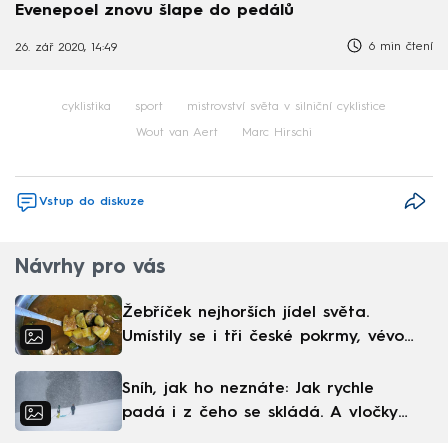
Evenepoel znovu šlape do pedálů
6 min čtení
26. zář 2020, 14:49
cyklistika
sport
mistrovství světa v silniční cyklistice
Wout van Aert
Marc Hirschi
Vstup do diskuze
Návrhy pro vás
Žebříček nejhorších jídel světa.
Umístily se i tři české pokrmy, vévodí
skandinávská kuchyně
Sníh, jak ho neznáte: Jak rychle
padá i z čeho se skládá. A vločky
nejsou bílé