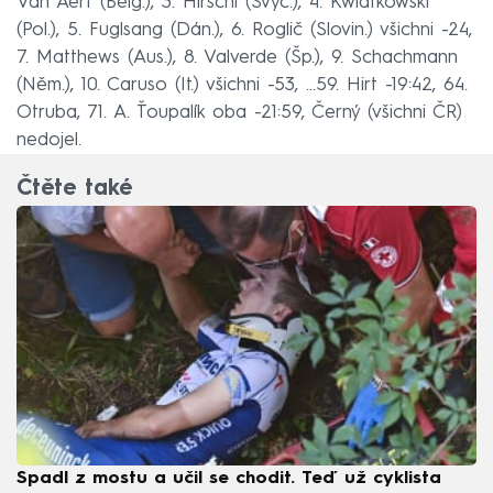
Van Aert (Belg.), 3. Hirschi (Švýc.), 4. Kwiatkowski
(Pol.), 5. Fuglsang (Dán.), 6. Roglič (Slovin.) všichni -24,
7. Matthews (Aus.), 8. Valverde (Šp.), 9. Schachmann
(Něm.), 10. Caruso (It.) všichni -53, ...59. Hirt -19:42, 64.
Otruba, 71. A. Ťoupalík oba -21:59, Černý (všichni ČR)
nedojel.
Čtěte také
Spadl z mostu a učil se chodit. Teď už cyklista