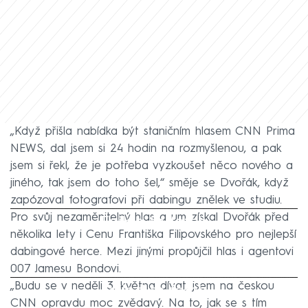
„Když přišla nabídka být staničním hlasem CNN Prima
NEWS, dal jsem si 24 hodin na rozmyšlenou, a pak
jsem si řekl, že je potřeba vyzkoušet něco nového a
jiného, tak jsem do toho šel,“ směje se Dvořák, když
zapózoval fotografovi při dabingu znělek ve studiu.
Pro svůj nezaměnitelný hlas a um získal Dvořák před
Failed to fetch
několika lety i Cenu Františka Filipovského pro nejlepší
dabingové herce. Mezi jinými propůjčil hlas i agentovi
007 Jamesu Bondovi.
„Budu se v neděli 3. května dívat, jsem na českou
Failed to fetch
CNN opravdu moc zvědavý. Na to, jak se s tím