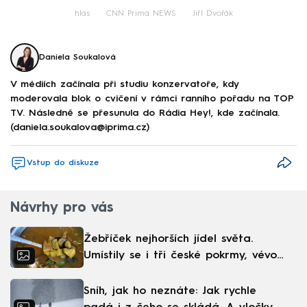
hlas
CNN Prima NEWS
Jiří Dvořák
Daniela Soukalová
V médiích začínala při studiu konzervatoře, kdy
moderovala blok o cvičení v rámci ranního pořadu na TOP
TV. Následně se přesunula do Rádia Hey!, kde začínala.
(daniela.soukalova@iprima.cz)
Vstup do diskuze
Návrhy pro vás
Žebříček nejhorších jídel světa.
Umístily se i tři české pokrmy, vévodí
skandinávská kuchyně
Sníh, jak ho neznáte: Jak rychle