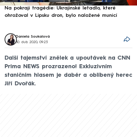
Na pokraji tragédie: Ukrajinské letadlo, které
P
ohrožoval v Lipsku dron, bylo naložené municí
e
Daniela Soukalová
30. dub 2020, 09:23
Další tajemství znělek a upoutávek na CNN
Prima NEWS prozrazeno! Exkluzivním
staničním hlasem je dabér a oblíbený herec
Jiří Dvořák.