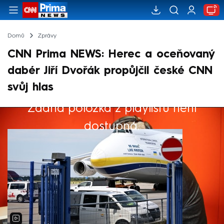
Domů
Zprávy
CNN Prima NEWS: Herec a oceňovaný
dabér Jiří Dvořák propůjčil české CNN
svůj hlas
Žádná položka z playlistu není
Výběr redakce
dostupná.