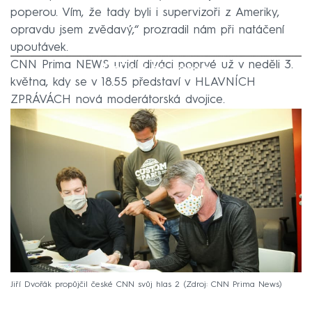
poperou. Vím, že tady byli i supervizoři z Ameriky,
opravdu jsem zvědavý,“ prozradil nám při natáčení
upoutávek.
CNN Prima NEWS uvidí diváci poprvé už v neděli 3.
Failed to fetch
května, kdy se v 18.55 představí v HLAVNÍCH
ZPRÁVÁCH nová moderátorská dvojice.
Jiří Dvořák propůjčil české CNN svůj hlas 2
Zdroj: CNN Prima News