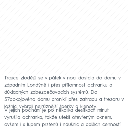
Trojice zlodějů se v pátek v noci dostala do domu v
západním Londýně i přes přítomnost ochranku a
důkladných zabezpečovacích systémů. Do
57pokojového domu pronikli přes zahradu a trezoru v
ložnici vybrali nejrůznější šperky a klenoty.
V jejich počínání je po několika desítkách minut
vyrušila ochranka, takže utekli otevřeným oknem,
ovšem i s lupem prstenů i náušnic a dalších cenností.