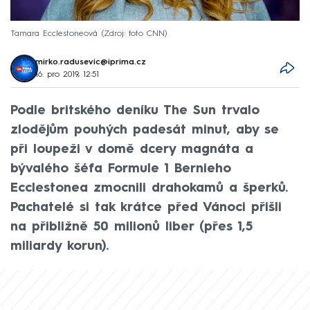
Tamara Ecclestoneová
Zdroj: foto CNN
mirko.radusevic@iprima.cz
16. pro 2019, 12:51
Podle britského deníku The Sun trvalo
zlodějům pouhých padesát minut, aby se
při loupeži v domě dcery magnáta a
bývalého šéfa Formule 1 Bernieho
Ecclestonea zmocnili drahokamů a šperků.
Pachatelé si tak krátce před Vánoci přišli
na přibližně 50 milionů liber (přes 1,5
miliardy korun).