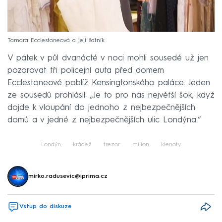
Tamara Ecclestoneová a její šatník
V pátek v půl dvanácté v noci mohli sousedé už jen
pozorovat tři policejní auta před domem
Ecclestoneové poblíž Kensingtonského paláce. Jeden
ze sousedů prohlásil: „Je to pro nás největší šok, když
dojde k vloupání do jednoho z nejbezpečnějších
domů a v jedné z nejbezpečnějších ulic Londýna.“
Londýn
krádež
trezor
milion
klenoty
mirko.radusevic@iprima.cz
Vstup do diskuze