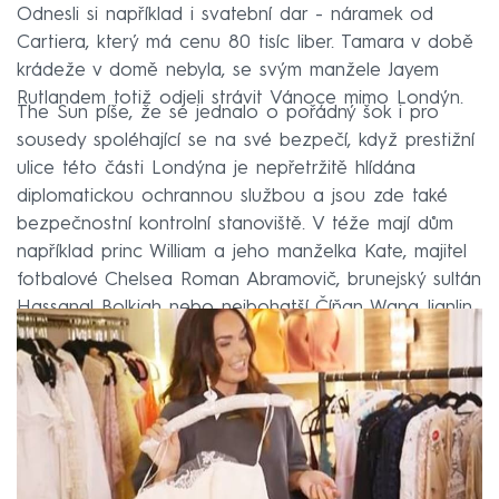
Odnesli si například i svatební dar - náramek od
Cartiera, který má cenu 80 tisíc liber. Tamara v době
krádeže v domě nebyla, se svým manžele Jayem
Rutlandem totiž odjeli strávit Vánoce mimo Londýn.
The Sun píše, že se jednalo o pořádný šok i pro
sousedy spoléhající se na své bezpečí, když prestižní
ulice této části Londýna je nepřetržitě hlídána
diplomatickou ochrannou službou a jsou zde také
bezpečnostní kontrolní stanoviště. V téže mají dům
například princ William a jeho manželka Kate, majitel
fotbalové Chelsea Roman Abramovič, brunejský sultán
Hassanal Bolkiah nebo nejbohatší Číňan Wang Jianlin.