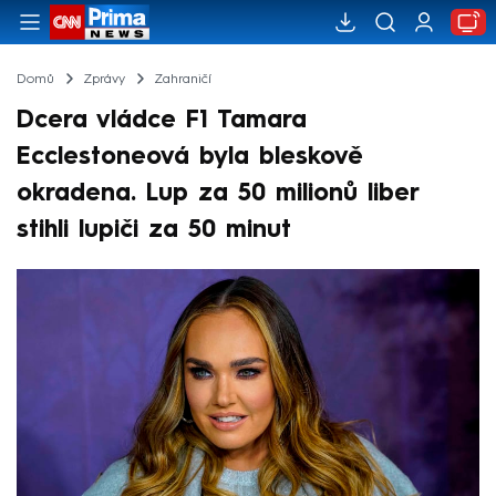
Domů
Zprávy
Zahraničí
Dcera vládce F1 Tamara
Ecclestoneová byla bleskově
okradena. Lup za 50 milionů liber
stihli lupiči za 50 minut